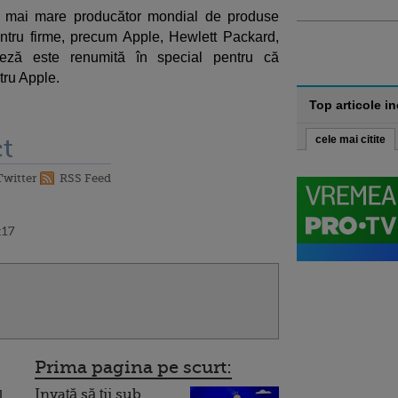
l mai mare producător mondial de produse
ntru firme, precum Apple, Hewlett Packard,
eză este renumită în special pentru că
ru Apple.
Top articole i
t
cele mai citite
Twitter
RSS Feed
:17
Prima pagina pe scurt:
Invață să ții sub
l