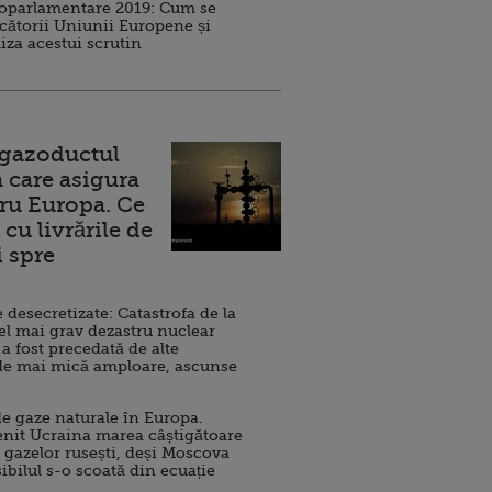
roparlamentare 2019: Cum se
cătorii Uniunii Europene și
iza acestui scrutin
 gazoductul
 care asigura
ru Europa. Ce
cu livrările de
i spre
esecretizate: Catastrofa de la
el mai grav dezastru nuclear
 a fost precedată de alte
de mai mică amploare, ascunse
e gaze naturale în Europa.
nit Ucraina marea câștigătoare
 gazelor rusești, deși Moscova
sibilul s-o scoată din ecuație