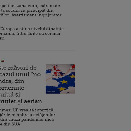
repetiție: zona euro, extrem de
 la șocuri, în principal din
iilor. Avertisment îngrijorător
Europa a atins nivelul dinainte
omânia, între țările cu cei mai
eri
na
ște măsuri de
 cazul unui ”no
ndra, din
Domeniile
uitul şi
rutier şi aerian
imes: UE vrea să interzică
 țările membre a cetăţenilor
 din cauza pandemiei încă
ve din SUA