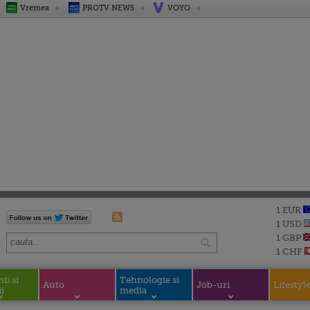
Vremea
PROTV NEWS
VOYO
1 EUR
1 USD
1 GBP
1 CHF
i si
Tehnologie si
Auto
Job-uri
Lifestyl
i
media