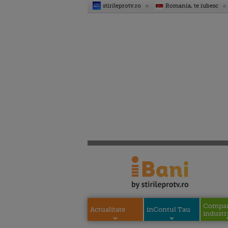
stirileprotv.ro
Romania, te iubesc
Compani
Actualitate
inContul Tau
industri