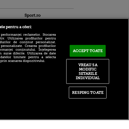
Sport.ro
ele pentru a oferi:
 performanței reclamelor. Stocarea
v. Utilizarea profilurilor pentru
ilurilor de conținut personalizat.
 personalizate. Crearea profilurilor
rmanței conținutului. Înțelegerea
ACCEPT TOATE
Adrian Mihalcea a
n surse diferite. Utilizarea de date
confirmat noul transfer la
 datelor limitate pentru a selecta
ntru
UTA după remiza cu Rapid!
 prin scanarea dispozitivului.
ita lui,
Anunțul făcut despre starea
VREAU SA
t tată!
lui Alexi Pitu
MODIFIC
SETARILE
, Adela
După un flash-interviu
INDIVIDUAL
rol
liniștit, Daniel Pancu a
V
EXPLODAT la conferință și
s-a luat la ceartă cu oamenii
pă o
în sală: ”Gata, nu mai
RESPING TOATE
n film, Sir
strigați”
se
n muzică
Filip Stojilkovic, reacție
tranșantă după controversa
din meciul cu UTA: ”Arbitrul
știe că a greșit!”
itate
|
RSS