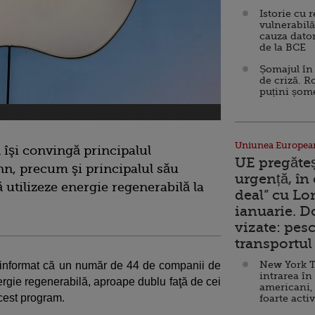
Istorie cu 
vulnerabilă
cauza dator
de la BCE
Șomajul în 
de criză. R
puțini șom
Uniunea Europea
ă îşi convingă principalul
UE pregăte
n, precum şi principalul său
urgență, în
 utilizeze energie regenerabilă la
deal” cu Lo
.
ianuarie. 
vizate: pesc
transportul 
New York T
 informat că un număr de 44 de companii de
intrarea în
nergie regenerabilă, aproape dublu faţă de cei
americani,
acest program.
foarte acti