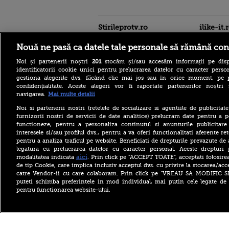
Stirileprotv.ro
ilike-it.
Nouă ne pasă ca datele tale personale să rămână con
Noi și partenerii noștri
201
stocăm și/sau accesăm informații pe disp
identificatorii cookie unici pentru prelucrarea datelor cu caracter person
gestiona alegerile dvs. făcând clic mai jos sau în orice moment, pe 
confidențialitate. Aceste alegeri vor fi raportate partenerilor noștr
navigarea.
Mai multe detalii
Descoperire senzațională
lângă Piramida Roșie: Un
Noi si partenerii nostri (retelele de socializare si agentiile de publicita
sistem hidraulic de 4.500
furnizorii nostri de servicii de date analitice) prelucram date pentru a p
ani ar conține secretul
functioneze, pentru a personaliza continutul si anunturile publicitare
construirii piramidelor
interesele si/sau profilul dvs., pentru a va oferi functionalitati aferente ret
Reacția Rusiei după ce o
pentru a analiza traficul pe website. Beneficiati de drepturile prevazute de
dronă explozivă a paralizat
legatura cu prelucrarea datelor cu caracter personal. Aceste drepturi 
aeroportul din Leipzig: „O
aici
modalitatea indicata
. Prin click pe “ACCEPT TOATE”, acceptati folosire
provocare complet
de tip Cookie, care implica inclusiv acceptul dvs. cu privire la stocarea/acc
fabricată”
catre Vendor-ii cu care colaboram. Prin click pe “VREAU SA MODIFIC 
Cea mai bună țară în care să
puteti schimba preferintele in mod individual, mai putin cele legate de 
te muți în 2026 este din
pentru functionarea website-ului.
Europa. Cum arată top 10
state
Copyright ©