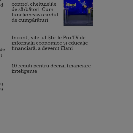
control cheltuielile
ad
de sărbători. Cum
funcționează cardul
de cumpărături
Incont , site-ul Știrile Pro TV de
informații economice și educație
financiară, a devenit iBani
 de
ft
10 reguli pentru decizii financiare
inteligente
ng
89