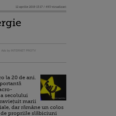
12 aprilie 2019 13:17 / 493 vizualizari
rgie
Ads by INTERNET PROTV
 la 20 de ani.
portantă
acro-
a secolului
raviețuit marii
ale, dar rămâne un colos
de propriile slăbiciuni