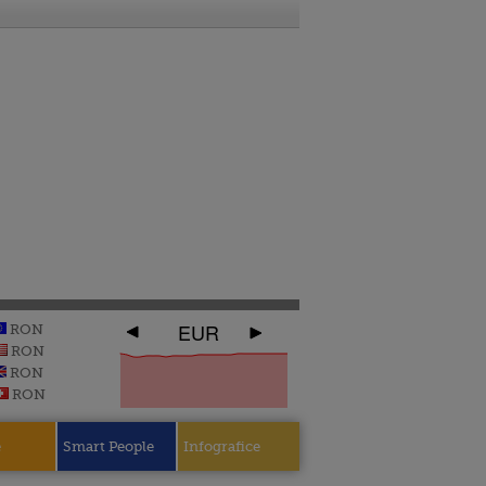
EUR
RON
RON
RON
RON
e
Smart People
Infografice