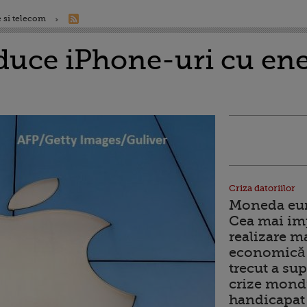
 si telecom
duce iPhone-uri cu ene
Criza datoriilor
Moneda euro
Cea mai im
realizare m
economică 
trecut a sup
crize mondi
handicapat 