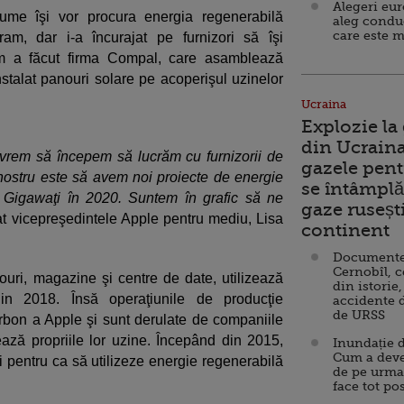
Alegeri eu
me îşi vor procura energia regenerabilă
aleg condu
care este m
am, dar i-a încurajat pe furnizori să îşi
 cum a făcut firma Compal, care asamblează
instalat panouri solare pe acoperişul uzinelor
Ucraina
Explozie la
din Ucraina
vrem să începem să lucrăm cu furnizorii de
gazele pent
 nostru este să avem noi proiecte de energie
se întâmplă 
 Gigawaţi în 2020. Suntem în grafic să ne
gaze ruseșt
at vicepreşedintele Apple pentru mediu, Lisa
continent
Documente d
Cernobîl, c
birouri, magazine şi centre de date, utilizează
din istorie,
in 2018. Însă operaţiunile de producţie
accidente 
de URSS
bon a Apple şi sunt derulate de companiile
ază propriile lor uzine. Începând din 2015,
Inundație d
Cum a deve
 pentru ca să utilizeze energie regenerabilă
de pe urma
face tot po