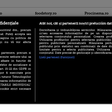
ro
foodstory.ro
Procinema.ro
fidențiale
Atât noi, cât și partenerii noștri prelucrăm dat
ozitivul dvs., precum
Dezvoltarea și îmbunătățirea serviciilor. Măsurarea
și/sau accesarea informațiilor de pe un dispoziti
al. Puteți accepta sau
selectarea conținutului personalizat. Crearea prof
pagina cu politica de
Utilizarea profilurilor pentru selectarea publicității
i și nu vă vor afecta
pentru publicitate personalizată. Măsurarea perfo
publicului prin statistici sau combinații de date di
(P) Descoperă Lumea
limitate pentru a selecta publicitatea. Utilizarea
Emoții intense pe
Evenimentelor din România
conținutul. Date precise de geolocație și identificarea
te partenere, precum si
Sebastian Stan! Iub
cu Transilvania Events!
ermite website-ului sa
Listă parteneri (furnizori)
Annabelle, l-a făcu
 afisate in functie de
(P) Raku, gaming intens și o
Din 14 septembrie
elelor de socializare si
pauză binemeritată cu...
Popescu revine în 
 art. 15-22 din GDPR in
pizza Guseppe
principal la Pro T
pot fi exercitate prin
(P) Poți folosi bonurile de
a tuturor Tehnologiilor
La 88 de ani și du
masă pentru a comanda
esarea informatiilor de
carieră fabuloasă î
mâncare acasă? Lista
Anthony Hopkins 
SETARILE INDIVIDUAL”
aplicațiilor care le acceptă
lansează oficial î
cookie strict necesare
 2026 PRO TV S.R.L |
Politica de Cookie
|
Politica Confidential