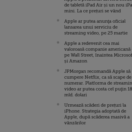
de tabletă iPad Air și un nou iP
mini. La ce prețuri se vând
Apple ar putea anunţa oficial
lansarea unui serviciu de
streaming video, pe 25 martie
Apple a redevenit cea mai
valoroasă companie americană
pe Wall Street, înaintea Microso
și Amazon
JPMorgan recomandă Apple să
cumpere Netflix, ca să scape de
numerar. Platforma de streami
video ar putea costa cel puţin 1
mld. dolari
Urmează scăderi de prețuri la
iPhone. Strategia adoptată de
Apple, după scăderea masivă a
vânzărilor