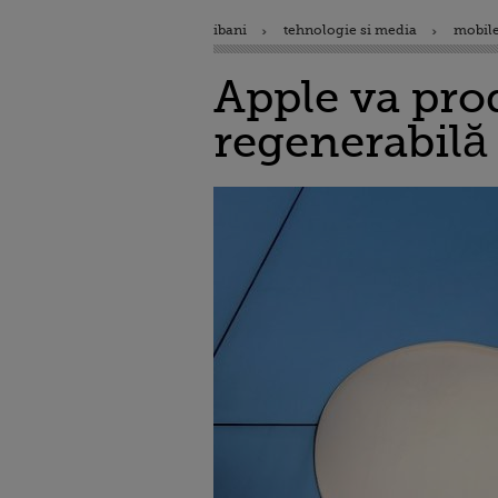
ibani
tehnologie si media
mobile
Apple va pro
regenerabilă