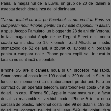
Paris, la magazinul de la Luvru, un grup de 20 de italieni a
asteptat deschiderea inca de joi dimineata.
"Ne-am intalnit cu totii pe Facebook si am venit la Paris sa
cumparam noul iPhone, pentru ca nu este disponibil in Itali
a",
a spus Jacopo Famularo, un blogger de 23 de ani din Verona.
In fata magazinului Apple de pe Regent Street din Londra
coada se intindea pe 1,6 kilometri. Said Alkadi, un medic
stomatolog de 52 de ani, a zburat cu avionul din Iordania
pentru a cumpara noile iPhone pentru copiii sai, intrucat in
tara sa nu sunt incã disponibile.
iPhone 5S are o camera noua si un procesor mai rapid.
Smartphone-ul costa intre 199 dolari si 399 dolari in SUA, in
functie de memorie si cu un abonament pe doi ani. Fara un
contract cu un operator telecom, smartphone-ul costa 649 de
dolari. In cazul iPhone 5C, Apple in mare masura nu a facut
decat sa reasambleze vechiul model iPhone 5 intr-o noua
carcasa de plastic. Telefonul costa intre 99 de dolari si 199 de
dolari cu contract pe doi ani, sau 549 de dolari fara