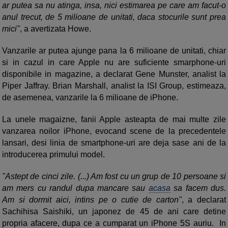
ar putea sa nu atinga, insa, nici estimarea pe care am facut-o
anul trecut, de 5 milioane de unitati, daca stocurile sunt prea
mici"
, a avertizata Howe.
Vanzarile ar putea ajunge pana la 6 milioane de unitati, chiar
si in cazul in care Apple nu are suficiente smarphone-uri
disponibile in magazine, a declarat Gene Munster, analist la
Piper Jaffray. Brian Marshall, analist la ISI Group, estimeaza,
de asemenea, vanzarile la 6 milioane de iPhone.
La unele magaizne, fanii Apple asteapta de mai multe zile
vanzarea noilor iPhone, evocand scene de la precedentele
lansari, desi linia de smartphone-uri are deja sase ani de la
introducerea primului model.
"Astept de cinci zile. (...) Am fost cu un grup de 10 persoane si
am mers cu randul dupa mancare sau
acasa
sa facem dus.
Am si dormit aici, intins pe o cutie de carton"
, a declarat
Sachihisa Saishiki, un japonez de 45 de ani care detine
propria afacere, dupa ce a cumparat un iPhone 5S auriu. In