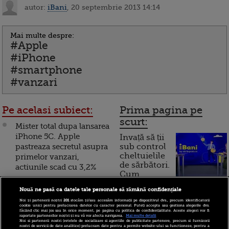
autor:
iBani
, 20 septembrie 2013 14:14
Mai multe despre:
#Apple
#iPhone
#smartphone
#vanzari
Pe acelasi subiect:
Prima pagina pe
scurt:
Mister total dupa lansarea
iPhone 5C. Apple
Invață să ții
pastreaza secretul asupra
sub control
cheltuielile
primelor vanzari,
de sărbători.
actiunile scad cu 3,2%
Cum
Apple a prezentat cele
Nouă ne pasă ca datele tale personale să rămână confidențiale
funcționează cardul de
mai noi modele de
Noi și partenerii noștri
201
stocăm și/sau accesăm informații pe dispozitivul dvs., precum identificatorii
cumpărături
iPhone: 5C si 5S, care vor
cookie unici pentru prelucrarea datelor cu caracter personal. Puteți accepta sau gestiona alegerile dvs.
făcând clic mai jos sau în orice moment, pe pagina cu politica de confidențialitate. Aceste alegeri vor fi
inlocui iPhone 5. Ce
raportate partenerilor noștri și nu vă vor afecta navigarea.
Mai multe detalii
Noi si partenerii nostri (retelele de socializare si agentiile de publicitate partenere, precum si furnizorii
noutati aduc cele doua
nostri de servicii de date analitice) prelucram date pentru a permite website-ului sa functioneze, pentru a