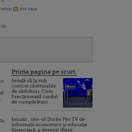
Twitter
RSS Feed
4:56
Prima pagina pe scurt:
Invață să ții sub
ri
control cheltuielile
de sărbători. Cum
ul
funcționează cardul
,
de cumpărături
Incont , site-ul Știrile Pro TV de
la
informații economice și educație
financiară, a devenit iBani