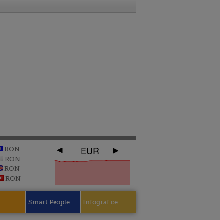
EUR
RON
RON
RON
RON
e
Smart People
Infografice