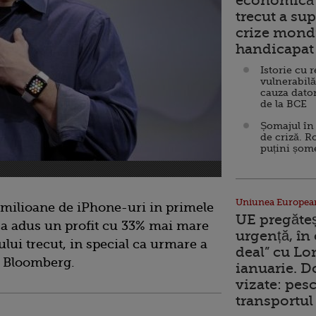
economică 
trecut a sup
crize mondi
handicapat 
Istorie cu 
vulnerabilă
cauza dator
de la BCE
Șomajul în 
de criză. R
puțini șom
Uniunea Europea
 milioane de iPhone-uri in primele
UE pregăte
 i-a adus un profit cu 33% mai mare
urgență, în
ului trecut, in special ca urmare a
deal” cu Lo
it Bloomberg.
ianuarie. 
vizate: pesc
transportul 