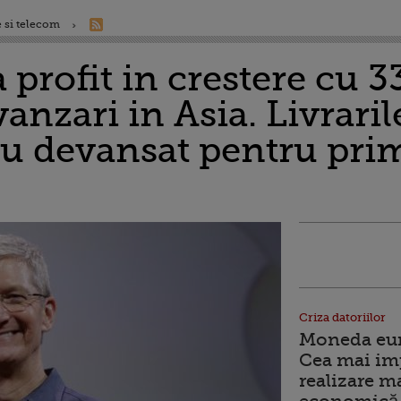
 si telecom
profit in crestere cu 3
vanzari in Asia. Livrari
au devansat pentru pri
Criza datoriilor
Moneda euro
Cea mai im
realizare m