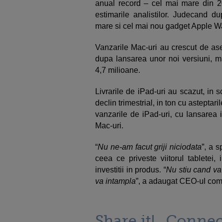
anual record – cel mai mare din 20
estimarile analistilor. Judecand d
mare si cel mai nou gadget Apple Wa
Vanzarile Mac-uri au crescut de as
dupa lansarea unor noi versiuni, ma
4,7 milioane.
Livrarile de iPad-uri au scazut, in 
declin trimestrial, in ton cu asteptar
vanzarile de iPad-uri, cu lansarea 
Mac-uri.
“
Nu ne-am facut griji niciodata
”, a 
ceea ce priveste viitorul tabletei,
investitii in produs. “
Nu stiu cand va 
va intampla
”, a adaugat CEO-ul com
Share it!
Connec