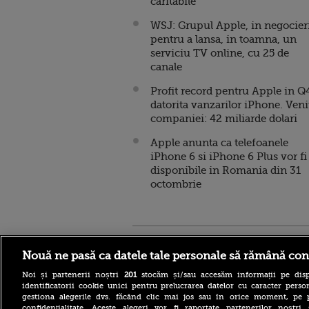
caritabile
WSJ: Grupul Apple, in negocier
pentru a lansa, in toamna, un
serviciu TV online, cu 25 de
canale
Profit record pentru Apple in Q
datorita vanzarilor iPhone. Veni
companiei: 42 miliarde dolari
Apple anunta ca telefoanele
iPhone 6 si iPhone 6 Plus vor fi
disponibile in Romania din 31
octombrie
Stirileprotv.ro
ilike-it.
Nouă ne pasă ca datele tale personale să rămână con
Noi și partenerii noștri
201
stocăm și/sau accesăm informații pe disp
identificatorii cookie unici pentru prelucrarea datelor cu caracter person
gestiona alegerile dvs. făcând clic mai jos sau în orice moment, pe 
confidențialitate. Aceste alegeri vor fi raportate partenerilor noștr