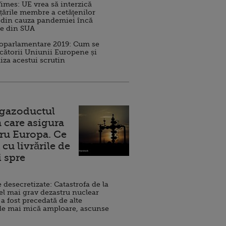
imes: UE vrea să interzică
 țările membre a cetăţenilor
 din cauza pandemiei încă
ve din SUA
roparlamentare 2019: Cum se
cătorii Uniunii Europene și
iza acestui scrutin
 gazoductul
 care asigura
ru Europa. Ce
cu livrările de
i spre
esecretizate: Catastrofa de la
el mai grav dezastru nuclear
 a fost precedată de alte
de mai mică amploare, ascunse