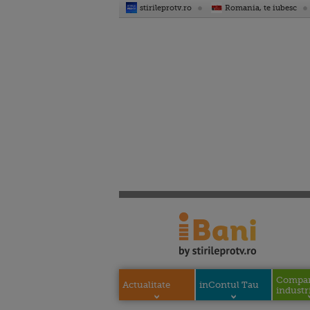
stirileprotv.ro
Romania, te iubesc
Compani
Actualitate
inContul Tau
industri