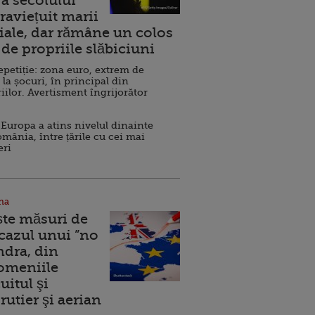
a secolului
raviețuit marii
ale, dar rămâne un colos
de propriile slăbiciuni
repetiție: zona euro, extrem de
 la șocuri, în principal din
iilor. Avertisment îngrijorător
Europa a atins nivelul dinainte
omânia, între țările cu cei mai
eri
na
ște măsuri de
 cazul unui ”no
ndra, din
Domeniile
uitul şi
rutier şi aerian