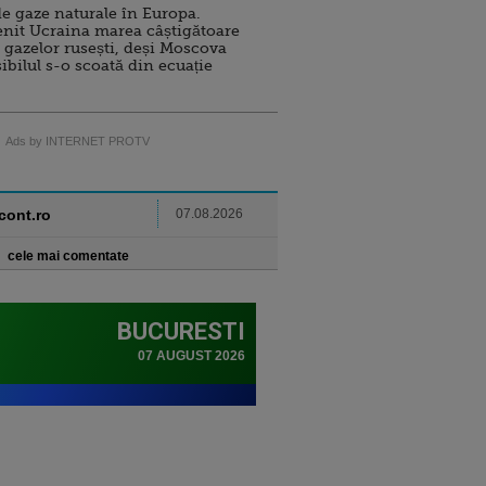
e gaze naturale în Europa.
nit Ucraina marea câștigătoare
 gazelor rusești, deși Moscova
sibilul s-o scoată din ecuație
Ads by INTERNET PROTV
ncont.ro
07.08.2026
cele mai comentate