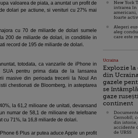
New York T
a valoarea de piata, a anuntat un profit de
intrarea în
 de dolari pe actiune, si venituri cu 27% mai
americani,
foarte acti
Alegeri eu
majora cu 70 de miliarde de dolari sumele
aleg condu
care este m
la 200 de miliarde de dolari, in conditiile in
ati record de 195 de miliarde de dolari.
Ucraina
nuntat, totodata, ca vanzarile de iPhone in
Explozie la
n SUA pentru prima data de la lansarea
din Ucraina
ii masive din perioada trecerii la Noul An
gazele pent
tii chestionati de Bloomberg, in asteptarea
se întâmplă 
gaze ruseșt
continent
40%, la 61,2 milioane de unitati, devansand
u un numar de 58,1 de milioane de telefoane
Documente d
Cernobîl, c
t cu 71%, la 16,8 miliarde de dolari.
din istorie,
accidente 
de URSS
Phone 6 Plus ar putea aduce Apple un profit