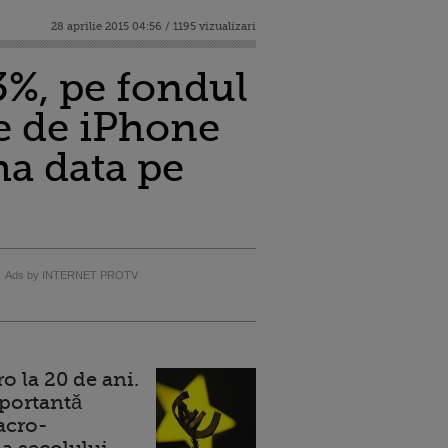
28 aprilie 2015 04:56 / 1195 vizualizari
3%, pe fondul
le de iPhone
ma data pe
Ads by INTERNET PROTV
 la 20 de ani.
portantă
acro-