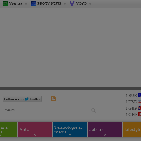
Vremea
PROTV NEWS
VOYO
1 EUR
1 USD
1 GBP
1 CHF
i si
Tehnologie si
Auto
Job-uri
Lifestyl
i
media