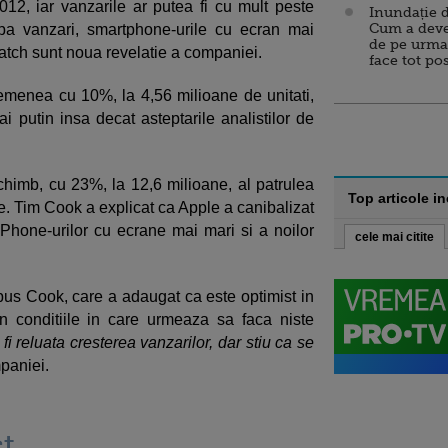
12, iar vanzarile ar putea fi cu mult peste
Inundație d
Cum a deve
upa vanzari, smartphone-urile cu ecran mai
de pe urma
tch sunt noua revelatie a companiei.
face tot po
emenea cu 10%, la 4,56 milioane de unitati,
i putin insa decat asteptarile analistilor de
schimb, cu 23%, la 12,6 milioane, al patrulea
Top articole i
ile. Tim Cook a explicat ca Apple a canibalizat
iPhone-urilor cu ecrane mai mari si a noilor
cele mai citite
spus Cook, care a adaugat ca este optimist in
 in conditiile in care urmeaza sa faca niste
fi reluata cresterea vanzarilor, dar stiu ca se
paniei.
t