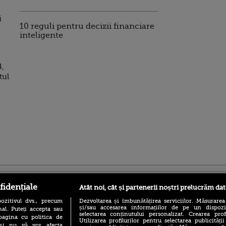
i
10 reguli pentru decizii financiare
inteligente
4,
tul
ro
foodstory.ro
Procinema.ro
fidențiale
Atât noi, cât și partenerii noștri prelucrăm dat
ozitivul dvs., precum
Dezvoltarea și îmbunătățirea serviciilor. Măsurarea
și/sau accesarea informațiilor de pe un dispoziti
al. Puteți accepta sau
selectarea conținutului personalizat. Crearea prof
pagina cu politica de
Utilizarea profilurilor pentru selectarea publicității
i și nu vă vor afecta