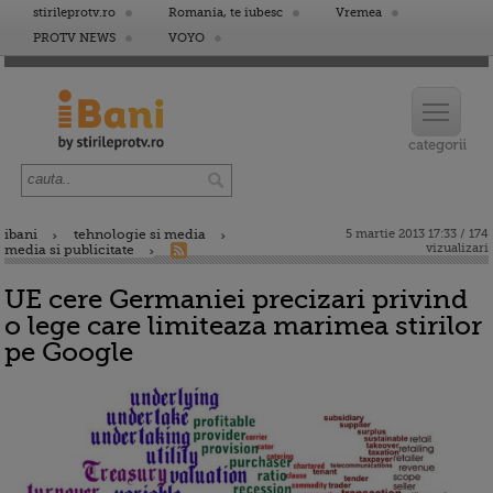
stirileprotv.ro
Romania, te iubesc
Vremea
PROTV NEWS
VOYO
ibani
tehnologie si media
5 martie 2013 17:33 / 174
vizualizari
media si publicitate
UE cere Germaniei precizari privind
o lege care limiteaza marimea stirilor
pe Google