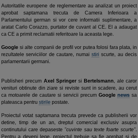
Autoritatile europene de reglementare au analizat un proiect
aprobat saptamana trecuta de Camera Inferioara a
Parlamentului german si vor cere informatii suplimentare, a
aratat Carlo Corazzo, purtator de cuvant al CE. El a adaugat
ca CE a primit reclamatii referitoare la aceasta lege.
Google
si alte companii de profil vor putea folosi fara plata, in
rezultatele serviciilor de cautare, numai
stiri
scurte, au decis
parlamentarii germani.
Publisheri precum
Axel Springer
si
Bertelsmann
, ale caror
venituri obtinute din ziare si reviste sunt in scadere, au cerut
ca motoarele de cautare si servicii precum
Google
news
sa
plateasca pentru
stirile
postate.
Proiectul votat saptamana trecuta prevede ca publisherii vor
detine, timp de un an, dreptul comercial exclusiv asupra
continutului care depaseste
"cuvinte sau texte foarte scurte"
.
Pentru a deveni lege, proiectul trebuie sa fie aprobat si de