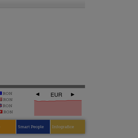
EUR
RON
RON
RON
RON
e
Smart People
Infografice