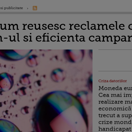
si publicitate
cum reusesc reclamele 
-ul si eficienta campa
Criza datoriilor
Moneda euro
Cea mai im
realizare m
economică 
trecut a sup
crize mondi
handicapat 