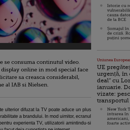
Istorie cu 
vulnerabilă
cauza dator
de la BCE
Șomajul în 
de criză. R
puțini șom
Uniunea Europea
are se consuma continutul video.
UE pregăte
display online in mod special face
urgență, în
icitare sa creasca considerabil,
deal” cu Lo
e al IAB si Nielsen.
ianuarie. 
vizate: pesc
transportul 
New York T
 ulterior difuzat la TV poate aduce un plus
intrarea în
bilitate a brandului. In mod uimitor, ecranul
americani,
entru experienta TV, utilizatorii amintindu-si
foarte acti
 facut deja cunostinta pe internet.