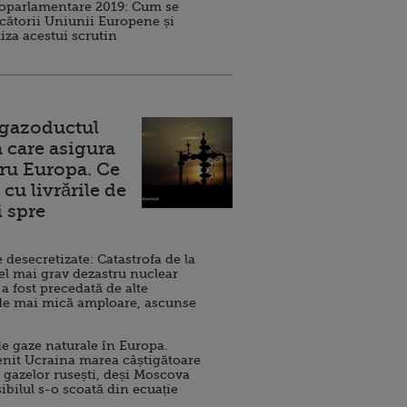
roparlamentare 2019: Cum se
cătorii Uniunii Europene și
iza acestui scrutin
 gazoductul
 care asigura
ru Europa. Ce
cu livrările de
i spre
esecretizate: Catastrofa de la
el mai grav dezastru nuclear
 a fost precedată de alte
de mai mică amploare, ascunse
e gaze naturale în Europa.
nit Ucraina marea câștigătoare
 gazelor rusești, deși Moscova
sibilul s-o scoată din ecuație