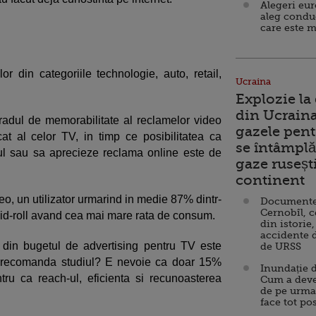
Alegeri eu
aleg condu
care este m
r din categoriile technologie, auto, retail,
Ucraina
Explozie la
din Ucraina
gradul de memorabilitate al reclamelor video
gazele pent
 al celor TV, in timp ce posibilitatea ca
se întâmplă 
jul sau sa aprecieze reclama online este de
gaze ruseșt
continent
eo, un utilizator urmarind in medie 87% dintr-
Documente d
Cernobîl, c
mid-roll avand cea mai mare rata de consum.
din istorie,
accidente 
din bugetul de advertising pentru TV este
de URSS
um recomanda studiul? E nevoie ca doar 15%
Inundație d
ru ca reach-ul, eficienta si recunoasterea
Cum a deve
de pe urma
face tot po