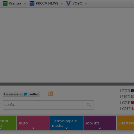
Vremea
PROTV NEWS
VOYO
1 EUR
1 USD
1 GBP
1 CHF
i si
Tehnologie si
Auto
Job-uri
Lifestyl
i
media