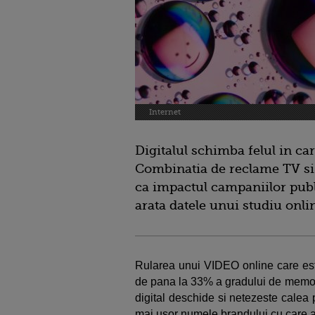
Internet
Digitalul schimba felul in c
Combinatia de reclame TV si 
ca impactul campaniilor publ
arata datele unui studiu onlin
Rularea unui VIDEO online care este
de pana la 33% a gradului de memora
digital deschide si netezeste calea p
mai usor numele brandului cu care au