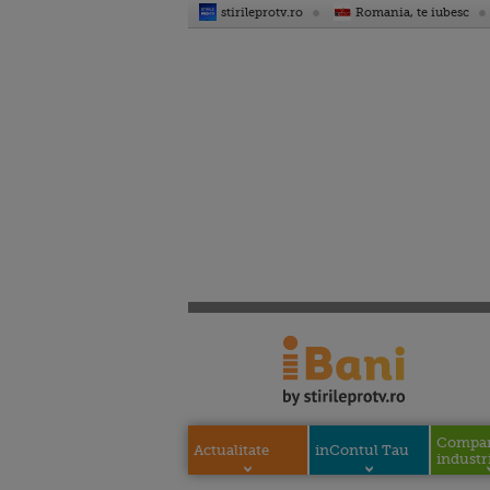
stirileprotv.ro
Romania, te iubesc
Compani
Actualitate
inContul Tau
industri