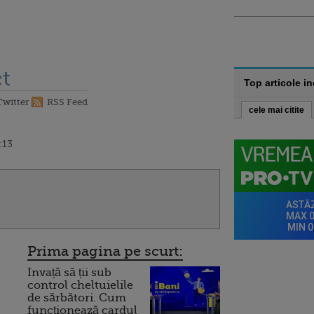
t
Top articole i
Twitter
RSS Feed
cele mai citite
:13
Prima pagina pe scurt:
Invață să ții sub
control cheltuielile
de sărbători. Cum
funcționează cardul