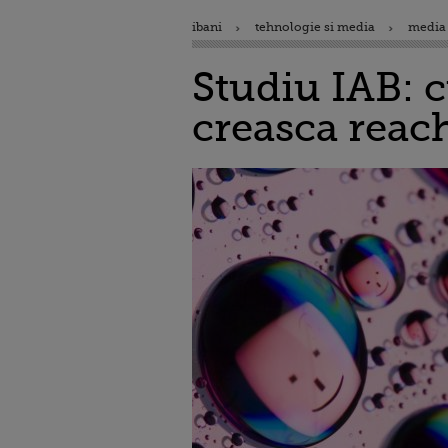
ibani
tehnologie si media
media 
Studiu IAB: 
creasca reach