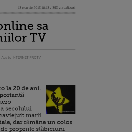
13 martie 2013 18:13 / 353 vizualizari
online sa
niilor TV
Ads by INTERNET PROTV
 la 20 de ani.
portantă
acro-
a secolului
raviețuit marii
ale, dar rămâne un colos
de propriile slăbiciuni