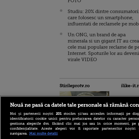
FOTO
Studiu: 20% dintre consumatori
care folosesc un smartphone,
influentati de reclamele pe mob
Un ONG, un brand de apa
minerala si un gigant IT au crea
cele mai populare reclame de p
Internet. Spoturile lor au deveni
virale VIDEO
Stirileprotv.ro
ilike-it.
Nouă ne pasă ca datele tale personale să rămână con
Noi și partenerii noștri
201
stocăm și/sau accesăm informații pe disp
identificatorii cookie unici pentru prelucrarea datelor cu caracter person
gestiona alegerile dvs. făcând clic mai jos sau în orice moment, pe 
Pericolul nevăzut din
confidențialitate. Aceste alegeri vor fi raportate partenerilor noștr
paharele cu cocktail: O
navigarea.
Mai multe detalii
femeie are vezicule „de