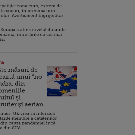
repetiție: zona euro, extrem de
 la șocuri, în principal din
iilor. Avertisment îngrijorător
Europa a atins nivelul dinainte
omânia, între țările cu cei mai
eri
na
ște măsuri de
 cazul unui ”no
ndra, din
Domeniile
uitul şi
rutier şi aerian
imes: UE vrea să interzică
 țările membre a cetăţenilor
 din cauza pandemiei încă
ve din SUA