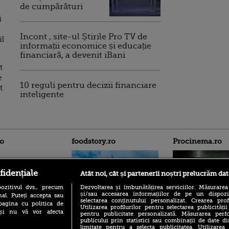
de cumpărături
i
Incont , site-ul Știrile Pro TV de
il
informații economice și educație
financiară, a devenit iBani
t
e
10 reguli pentru decizii financiare
t
inteligente
ro
foodstory.ro
Procinema.ro
fidențiale
Atât noi, cât și partenerii noștri prelucrăm dat
ozitivul dvs., precum
Dezvoltarea și îmbunătățirea serviciilor. Măsurarea
și/sau accesarea informațiilor de pe un dispoziti
al. Puteți accepta sau
selectarea conținutului personalizat. Crearea prof
pagina cu politica de
Utilizarea profilurilor pentru selectarea publicității
i și nu vă vor afecta
pentru publicitate personalizată. Măsurarea perfo
(P) Descoperă Lumea
Banditul zburător,
publicului prin statistici sau combinații de date di
Evenimentelor din România
prolific spărgător
limitate pentru a selecta publicitatea. Utilizarea