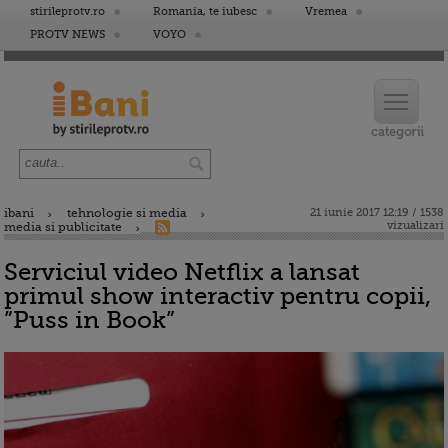
stirileprotv.ro
Romania, te iubesc
Vremea
PROTV NEWS
VOYO
ibani
tehnologie si media
21 iunie 2017 12:19 / 1538
vizualizari
media si publicitate
Serviciul video Netflix a lansat
primul show interactiv pentru copii,
”Puss in Book”