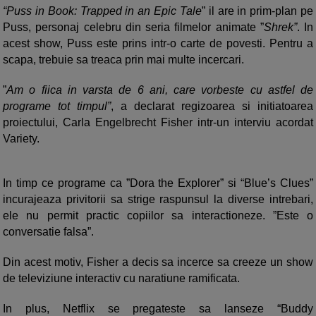
“Puss in Book: Trapped in an Epic Tale
” il are in prim-plan pe
Puss, personaj celebru din seria filmelor animate ”
Shrek”
. In
acest show, Puss este prins intr-o carte de povesti. Pentru a
scapa, trebuie sa treaca prin mai multe incercari.
”
Am o fiica in varsta de 6 ani, care vorbeste cu astfel de
programe tot timpul”
, a declarat regizoarea si initiatoarea
proiectului, Carla Engelbrecht Fisher intr-un interviu acordat
Variety.
In timp ce programe ca ”Dora the Explorer” si “Blue’s Clues”
incurajeaza privitorii sa strige raspunsul la diverse intrebari,
ele nu permit practic copiilor sa interactioneze. ”Este o
conversatie falsa”.
Din acest motiv, Fisher a decis sa incerce sa creeze un show
de televiziune interactiv cu naratiune ramificata.
In plus, Netflix se pregateste sa lanseze “Buddy