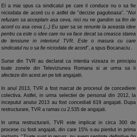
El a mai spus ca sindicatul pe care il conduce nu o sa fie
niciodata de acord cu o astfel de "decizie paguboasa". "
Noi
refuzam sa acceptam asa ceva, nici nu ne gandim sa fim de
acord cu asa ceva (...) Eu sper sa se renunte la aceasta idee
pentru ca este o idee care nu va face decat sa creasca starea
de tensiune in interiorul TVR. Este o masura cu care
sindicatul nu o sa fie niciodata de acord
", a spus Bocanaciu .
Surse din TVR au declarat ca intentia vizeaza in principiu
toate zonele din Televiziunea Romana si ar urma sa ii
afecteze din acest an pe toti angajatii.
In anul 2013, TVR a fost marcat de procesul de concediere
colectiva. Astfel, in urma selectiei de personal din 2012, la
inceputul anului 2013 au fost concediati 619 angajati. Dupa
restructurare, TVR a ramas cu 2.535 de angajati.
In urma restructurarii, TVR este implicat in circa 300 de
procese cu fosti angajati, din care 15% s-au pierdut in prima
instanta. "
Toate sunt in recurs, nu avem sentinte definitive (in