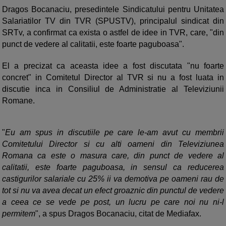
Dragos Bocanaciu, presedintele Sindicatului pentru Unitatea
Salariatilor TV din TVR (SPUSTV), principalul sindicat din
SRTv, a confirmat ca exista o astfel de idee in TVR, care, "din
punct de vedere al calitatii, este foarte paguboasa".
El a precizat ca aceasta idee a fost discutata "nu foarte
concret" in Comitetul Director al TVR si nu a fost luata in
discutie inca in Consiliul de Administratie al Televiziunii
Romane.
"
Eu am spus in discutiile pe care le-am avut cu membrii
Comitetului Director si cu alti oameni din Televiziunea
Romana ca este o masura care, din punct de vedere al
calitatii, este foarte paguboasa, in sensul ca reducerea
castigurilor salariale cu 25% ii va demotiva pe oameni rau de
tot si nu va avea decat un efect groaznic din punctul de vedere
a ceea ce se vede pe post, un lucru pe care noi nu ni-l
permitem
", a spus Dragos Bocanaciu, citat de Mediafax.