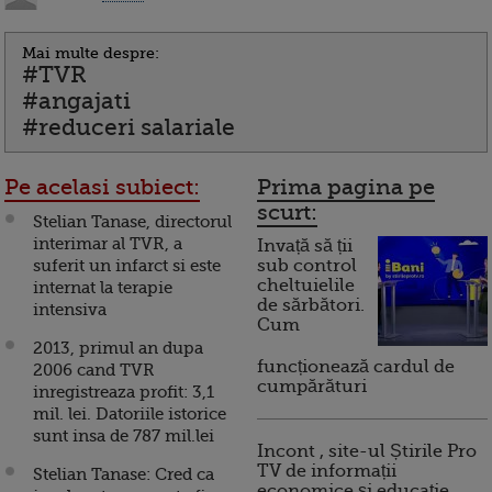
Mai multe despre:
#TVR
#angajati
#reduceri salariale
Pe acelasi subiect:
Prima pagina pe
scurt:
Stelian Tanase, directorul
interimar al TVR, a
Invață să ții
suferit un infarct si este
sub control
cheltuielile
internat la terapie
de sărbători.
intensiva
Cum
2013, primul an dupa
funcționează cardul de
2006 cand TVR
cumpărături
inregistreaza profit: 3,1
mil. lei. Datoriile istorice
sunt insa de 787 mil.lei
Incont , site-ul Știrile Pro
TV de informații
Stelian Tanase: Cred ca
economice și educație