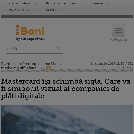
stirileprotv.ro
Romania, te iubesc
Vremea
PROTV NEWS
VOYO
ibani
tehnologie si media
8 ianuarie 2019 12:26 / 321
vizualizari
media si publicitate
Mastercard își schimbă sigla. Care va
fi simbolul vizual al companiei de
plăți digitale