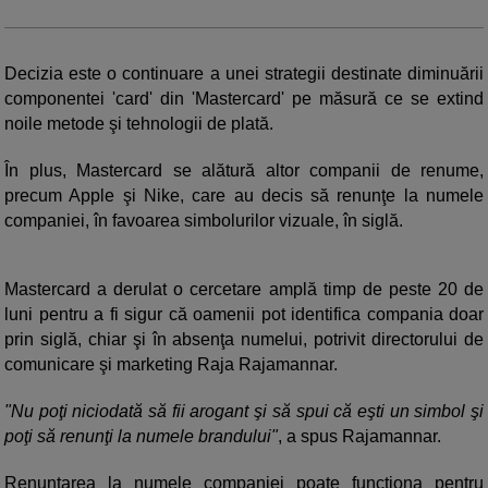
Decizia este o continuare a unei strategii destinate diminuării
componentei 'card' din 'Mastercard' pe măsură ce se extind
noile metode şi tehnologii de plată.
În plus, Mastercard se alătură altor companii de renume,
precum Apple şi Nike, care au decis să renunţe la numele
companiei, în favoarea simbolurilor vizuale, în siglă.
Mastercard a derulat o cercetare amplă timp de peste 20 de
luni pentru a fi sigur că oamenii pot identifica compania doar
prin siglă, chiar şi în absenţa numelui, potrivit directorului de
comunicare şi marketing Raja Rajamannar.
"Nu poţi niciodată să fii arogant şi să spui că eşti un simbol şi
poţi să renunţi la numele brandului"
, a spus Rajamannar.
Renunţarea la numele companiei poate funcţiona pentru