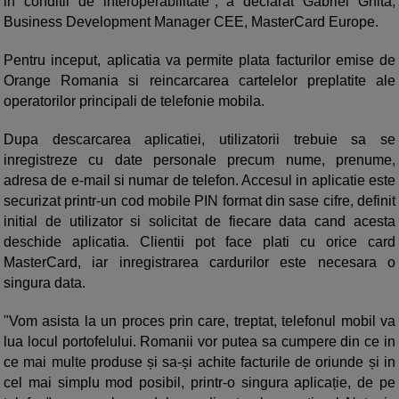
in conditii de interoperabilitate", a declarat Gabriel Ghita,
Business Development Manager CEE, MasterCard Europe.
Pentru inceput, aplicatia va permite plata facturilor emise de
Orange Romania si reincarcarea cartelelor preplatite ale
operatorilor principali de telefonie mobila.
Dupa descarcarea aplicatiei, utilizatorii trebuie sa se
inregistreze cu date personale precum nume, prenume,
adresa de e-mail si numar de telefon. Accesul in aplicatie este
securizat printr-un cod mobile PIN format din sase cifre, definit
initial de utilizator si solicitat de fiecare data cand acesta
deschide aplicatia. Clientii pot face plati cu orice card
MasterCard, iar inregistrarea cardurilor este necesara o
singura data.
"Vom asista la un proces prin care, treptat, telefonul mobil va
lua locul portofelului. Romanii vor putea sa cumpere din ce in
ce mai multe produse și sa-și achite facturile de oriunde și in
cel mai simplu mod posibil, printr-o singura aplicație, de pe