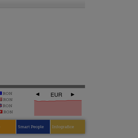
EUR
RON
RON
RON
RON
e
Smart People
Infografice