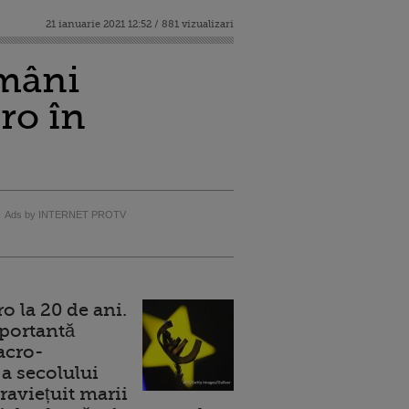
21 ianuarie 2021 12:52 / 881 vizualizari
omâni
ro în
Ads by INTERNET PROTV
 la 20 de ani.
portantă
acro-
a secolului
raviețuit marii