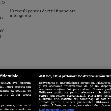
. O
10 reguli pentru decizii financiare
inteligente
și
000
g
ro
foodstory.ro
Procinema.ro
fidențiale
Atât noi, cât și partenerii noștri prelucrăm dat
ozitivul dvs., precum
Dezvoltarea și îmbunătățirea serviciilor. Măsurarea
și/sau accesarea informațiilor de pe un dispoziti
al. Puteți accepta sau
selectarea conținutului personalizat. Crearea prof
pagina cu politica de
Utilizarea profilurilor pentru selectarea publicității
i și nu vă vor afecta
pentru publicitate personalizată. Măsurarea perfo
publicului prin statistici sau combinații de date di
limitate pentru a selecta publicitatea. Utilizarea
conținutul. Date precise de geolocație și identificarea
te partenere, precum si
(P) Descoperă Lumea
Nikolaj Coster-Wa
ermite website-ului sa
Listă parteneri (furnizori)
Evenimentelor din România