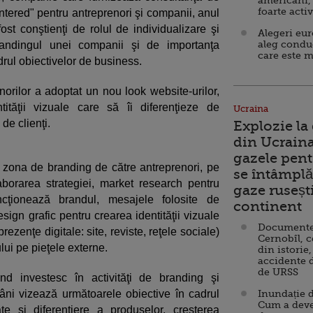
americani,
foarte acti
entered" pentru antreprenori şi companii, anul
ost conştienţi de rolul de individualizare şi
Alegeri eu
aleg condu
randingul unei companii şi de importanţa
care este m
rul obiectivelor de business.
rilor a adoptat un nou look website-urilor,
ităţii vizuale care să îi diferenţieze de
Ucraina
de clienţi.
Explozie la
din Ucraina
gazele pent
 în zona de branding de către antreprenori, pe
se întâmplă 
aborarea strategiei, market research pentru
gaze ruseșt
uncţionează brandul, mesajele folosite de
continent
ign grafic pentru crearea identităţii vizuale
Documente d
rezenţe digitale: site, reviste, reţele sociale)
Cernobîl, c
ui pe pieţele externe.
din istorie,
accidente 
de URSS
d investesc în activităţi de branding şi
âni vizează următoarele obiective în cadrul
Inundație d
Cum a deve
ate şi diferenţiere a produselor, creşterea