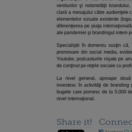
veniturilor şi notorietăţii brandulu
clară a mesajului către audienţele 
elementelor vizuale existente (logo
diferenţierea pe piaţa internaţiona
ale pandemiei şi brandingul intern p
Specialiştii în domeniu susţin că,
promovare din social media, eviden
Youtube, podcasturile nişate pe anu
de conţinut pe reţele sociale cu prof
La nivel general, aproape două 
investesc în activităţi de branding
bugete care pornesc de la 5.000 de
nivel internaţional.
Share it!
Connec
Facebook