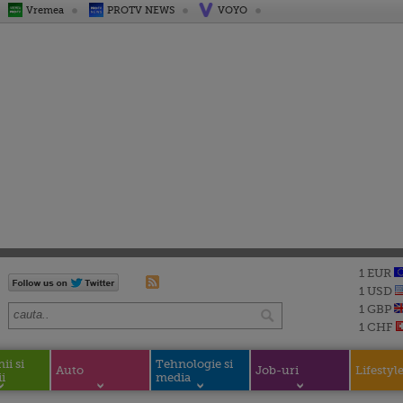
Vremea
PROTV NEWS
VOYO
1 EUR
1 USD
1 GBP
1 CHF
i si
Tehnologie si
Auto
Job-uri
Lifestyl
i
media