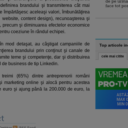
de pe urma
i, definirea brandului şi transmiterea cât mai
face tot po
ce împărtăşesc aceleaşi valori, îmbunătăţirea
, website, content design), recunoaşterea şi
lă, precum şi diminuarea efectelor economice
entru coeziune în rândul echipei.
 în mod detaşat, au câştigat campaniile de
Top articole i
ţierea brandului prin conţinut şi canale de
cele mai citite
mite teme şi competenţe, dar şi distribuirea
il de business de tip Linkedin.
treimi (65%) dintre antreprenorii români
 şi marketing online şi alocă pentru acestea
 euro şi ajung până la 200.000 de euro, la
t
Twitter
RSS Feed