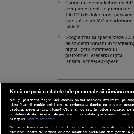
Campanie de marketing inedită
companie oferă un premiu de
100.000 de dolari unei persoane
care stă un an fără smartphone 
tabletă
Google vrea sa specializeze 30.
de studenti romani in marketin
digital, prin intermediul
platformei “Atelierul digital”,
lansata la nivel european
Stirileprotv.ro
ilike-it.
Nouă ne pasă ca datele tale personale să rămână con
Noi și partenerii noștri
201
stocăm și/sau accesăm informații pe disp
identificatorii cookie unici pentru prelucrarea datelor cu caracter person
gestiona alegerile dvs. făcând clic mai jos sau în orice moment, pe 
confidențialitate. Aceste alegeri vor fi raportate partenerilor noștr
navigarea.
Mai multe detalii
Ca în „Cartea Junglei”: un
urs din Suceava, surprins în
Noi si partenerii nostri (retelele de socializare si agentiile de publicita
timp ce se scarpină de
furnizorii nostri de servicii de date analitice) prelucram date pentru a p