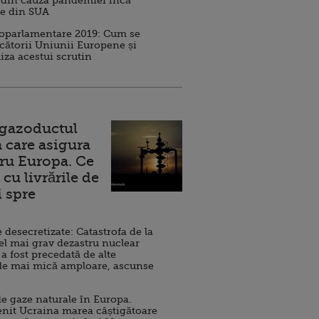
 din cauza pandemiei încă
ve din SUA
roparlamentare 2019: Cum se
cătorii Uniunii Europene și
iza acestui scrutin
 gazoductul
 care asigura
ru Europa. Ce
cu livrările de
i spre
esecretizate: Catastrofa de la
el mai grav dezastru nuclear
 a fost precedată de alte
de mai mică amploare, ascunse
e gaze naturale în Europa.
nit Ucraina marea câștigătoare