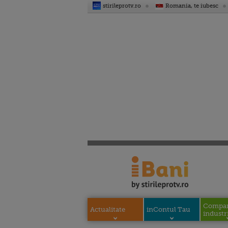
stirileprotv.ro
Romania, te iubesc
Compani
Actualitate
inContul Tau
industri