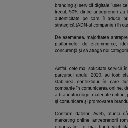
branding şi servicii digitale "user c
trecut, 50% dintre antreprenori au f
autenticitate pe care îl aduce b
strategică (ADN-ul companiei) în cad
De asemenea, majoritatea antrepreno
platformelor de e-commerce, ident
concurenţă şi să atragă noi categorii 
Astfel, cele mai solicitate servicii
parcursul anului 2020, au fost: el
stabilirea contextului în care f
companie în comunicarea online, des
a brandului (logo, materiale online, p
şi comunicare şi promovarea brandul
Conform datelor 2web, atunci cân
marketing online, antreprenorii rom
organizaţiei: o mai bună vizibilit