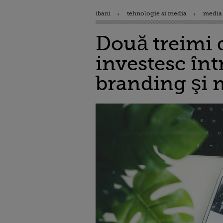
ibani
tehnologie si media
media 
Două treimi 
investesc înt
branding şi 