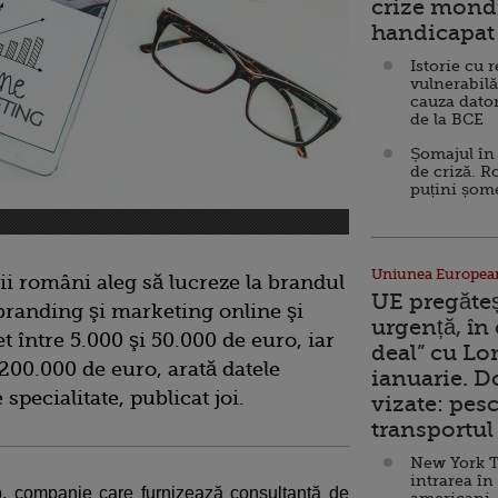
crize mondi
handicapat 
Istorie cu 
vulnerabilă
cauza dator
de la BCE
Șomajul în 
de criză. R
puțini șom
Uniunea Europea
ii români aleg să lucreze la brandul
UE pregăte
e branding şi marketing online şi
urgență, în
t între 5.000 şi 50.000 de euro, iar
deal” cu Lo
 200.000 de euro, arată datele
ianuarie. 
specialitate, publicat joi.
vizate: pesc
transportul 
New York T
intrarea în
eb, companie care furnizează consultanţă de