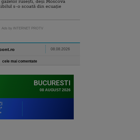
 gazelor rusești, deși Moscova
sibilul s-o scoată din ecuație
Ads by INTERNET PROTV
ncont.ro
08.08.2026
cele mai comentate