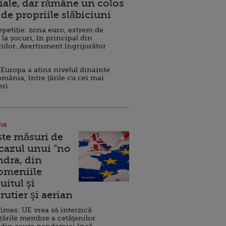
ale, dar rămâne un colos
de propriile slăbiciuni
repetiție: zona euro, extrem de
 la șocuri, în principal din
iilor. Avertisment îngrijorător
Europa a atins nivelul dinainte
omânia, între țările cu cei mai
eri
na
ște măsuri de
 cazul unui ”no
ndra, din
Domeniile
uitul şi
rutier şi aerian
imes: UE vrea să interzică
 țările membre a cetăţenilor