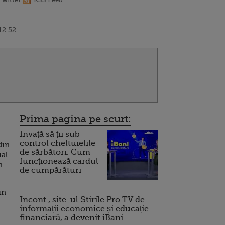
12:52
Prima pagina pe scurt:
Invață să ții sub
control cheltuielile
din
de sărbători. Cum
ial
funcționează cardul
n
de cumpărături
un
Incont , site-ul Știrile Pro TV de
informații economice și educație
financiară, a devenit iBani