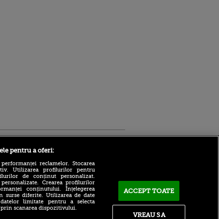
Sport.ro
ele pentru a oferi:
 performanței reclamelor. Stocarea
v. Utilizarea profilurilor pentru
ilurilor de conținut personalizat.
 personalizate. Crearea profilurilor
rmanței conținutului. Înțelegerea
ACCEPT TOATE
n surse diferite. Utilizarea de date
 datelor limitate pentru a selecta
Bogdan Lobonț și Robert
 prin scanarea dispozitivului.
Niță sunt invitații lui Andrei
VREAU SA
ldau din
Grecu la Matinal (VOYO