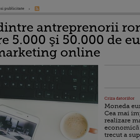
si publicitate
dintre antreprenorii r
re 5.000 şi 50.000 de eu
marketing online
Criza datoriilor
Moneda euro
Cea mai im
realizare m
economică 
trecut a sup