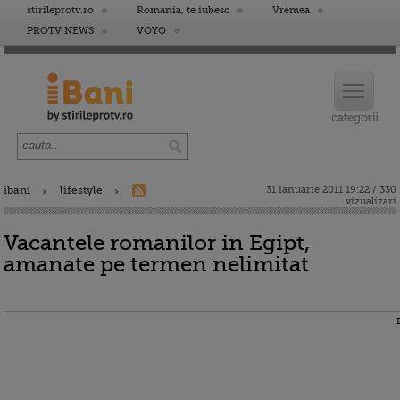
stirileprotv.ro
Romania, te iubesc
Vremea
PROTV NEWS
VOYO
ibani
lifestyle
31 ianuarie 2011 19:22 / 330
vizualizari
Vacantele romanilor in Egipt,
amanate pe termen nelimitat