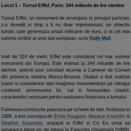
Locul 1 – Turnul Eiffel, Paris: 344 miliarde de lire sterline
Turnul Eiffel, un monument de anvergura in peisajul parizian,
s-a dovedit in timp a fi nu doar impresionant, un obiectiv
turistic care genereaza anual milioane de euro, ci si cel mai
valoros simbol al unui stat european, scrie
Daily Mail
.
Inalt de 324 de metri, Eiffel este considerat cel mai valoros
monument din Europa. Este estimat la 344 miliarde de lire
sterline, potrivit unei cercetari recente a Camerei de Comert
din provincia italiana Monza-Brianza. Studiul a fost realizat
luand in considerare atat imaginea monumentului pe intregul
continent, promovarea lui, cat si frumusetea cladirii,
caracteristici necesare pentru evaluarea financiara a turnului.
Faimoasa constructie pariziana pe schelet de otel, finalizata in
1889, a
fost conceput de
Émile Nouguier
,
Maurice Koechlin
si
Stephen Sauvestre
, angajati la Eiffel si Co. Ea urma sa
serveasca drept arc de intrare la Expozitia Universala (1889),