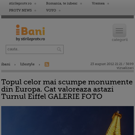
stirileprotv.ro
Romania, te iubesc
Vremea
PROTV NEWS
VOYO
ibani
lifestyle
23 august 2012 21:21 / 3699
vizualizari
Topul celor mai scumpe monumente
din Europa. Cat valoreaza astazi
Turnul Eiffel GALERIE FOTO