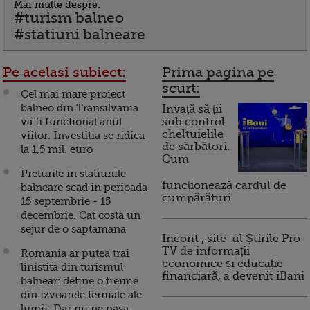
Mai multe despre:
#turism balneo
#statiuni balneare
Pe acelasi subiect:
Prima pagina pe
scurt:
Cel mai mare proiect
balneo din Transilvania
Invață să ții
va fi functional anul
sub control
cheltuielile
viitor. Investitia se ridica
de sărbători.
la 1,5 mil. euro
Cum
Preturile in statiunile
funcționează cardul de
balneare scad in perioada
cumpărături
15 septembrie - 15
decembrie. Cat costa un
sejur de o saptamana
Incont , site-ul Știrile Pro
TV de informații
Romania ar putea trai
economice și educație
linistita din turismul
financiară, a devenit iBani
balnear: detine o treime
din izvoarele termale ale
lumii. Dar nu ne pasa.