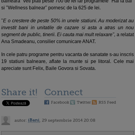
balneara" veti plati peste 700 de lei iar programele "Hai la bai"
si "Wellness balnear" pornesc de la 625 de lei.
"
E o crestere de peste 50% in unele statiuni. Au moderizat au
investit bani in unitatile de cazare si asta a atras un nou
segment de public, tinerii. Ei cauta mai mult relaxare",
a relatat
Ana Smadeanu, consilier comunicare ANAT.
In cele patru programe pentru vacanta de sanatate s-au inscris
19 statiuni balneare, aflate la munte si pe litoral. Cele mai
apreciate sunt Felix, Baile Govora si Sovata.
Share it!
Connect
Facebook
Twitter
RSS Feed
autor:
iBani
, 29 septembrie 2014 20:08