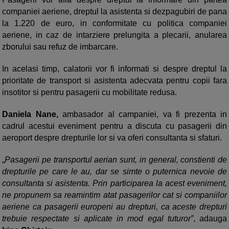
companiei aeriene, dreptul la asistenta si dezpagubiri de pana
la 1.220 de euro, in conformitate cu politica companiei
aeriene, in caz de intarziere prelungita a plecarii, anularea
zborului sau refuz de imbarcare.
In acelasi timp, calatorii vor fi informati si despre dreptul la
prioritate de transport si asistenta adecvata pentru copii fara
insotitor si pentru pasagerii cu mobilitate redusa.
Daniela Nane,
ambasador al campaniei, va fi prezenta in
cadrul acestui eveniment pentru a discuta cu pasagerii din
aeroport despre drepturile lor si va oferi consultanta si sfaturi.
„
Pasagerii pe transportul aerian sunt, in general, constienti de
drepturile pe care le au, dar se simte o puternica nevoie de
consultanta si asistenta. Prin participarea la acest eveniment,
ne propunem sa reamintim atat pasagerilor cat si companiilor
aeriene ca pasagerii europeni au drepturi, ca aceste drepturi
trebuie respectate si aplicate in mod egal tuturor”
, adauga