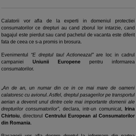
Calatorii vor afla de la experti in domeniul protectiei
consumatorilor ce drepturi au cand zborul lor intarzie, cand
bagajul este pierdut sau cand pachetul de vacanta este diferit
fata de ceea ce s-a promis in brosura.
Evenimentul
“E dreptul tau! Actioneaza!”
are loc in cadrul
campaniei
Uniunii Europene
pentru informarea
consumatorilor.
„
An de an, un numar din ce in ce mai mare de oameni
calatoresc cu avionul. Astfel, dreptul pasagerilor pe transportul
aerian a devenit unul dintre cele mai importante domenii ale
drepturilor consumatorilor”
, declara, intr-un comunicat,
Irina
Chirtoiu
, directorul
Centrului European al Consumatorilor
din Romania
.
Pasagerii vor afla despre dreptul la informare din partea