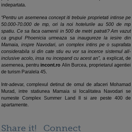
indepartata.
“Pentru un asemenea concept iti trebuie proprietati intinse pe
50.000-70.000 de mp, ori la noi hotelurile au 500 de mp
spatiu. Ce sa faca oamenii in 500 de metri patrati? Am vazut
ca grupul Phoenicia urmeaza sa inaugureze la iesire din
Mamaia, inspre Navodari, un complex intins pe o suprafata
considerabila si din cate stiu eu vor sa incerce sistemul all-
inclusive acolo, insa nu incepand cu acest an”,
a explicat, de
asemenea, pentru
incont.ro
Alin Burcea, proprietarul agentiei
de turism Paralela 45.
Intr-adevar, complexul detinut de omul de afaceri Mohamad
Murad, intre statiunea Mamaia si localitatea Navodari se
numeste Complex Summer Land II si are peste 400 de
apartamente.
Share it!
Connect