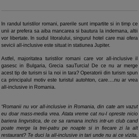
In randul turistilor romani, parerile sunt impartite si in timp ce
unii ar prefera sa aiba mancarea si bautura la indemana, altii
vor libertate. In sudul litoralului, singurul hotel care mai ofera
sevicii all-inclusive este situat in statiunea Jupiter.
Astfel, majoritatea turistilor romani care vor all-inclusive il
gasesc in Bulgaria, Grecia sauTurcia! De ce nu ar merge
acest tip de turism si la noi in tara? Operatorii din turism spun
ca principalul motiv este turistul autohton, care….nu ar vrea
all-inclusive in Romania.
“Romanii nu vor all-inclusive in Romania, din cate am vazut
eu doar mass-media vrea. Atata vreme cat nu-l opreste nicio
bariera lingvistica, de ce sa ramana inchis intr-un club cand
poate merge la trei-patru pe noapte si in fiecare zi la alt
restaurant? Te duci la all-inclusive in tari unde nu ai ce vizita,