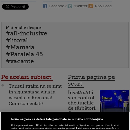
Facebook
Twitter
RSS Feed
Mai multe despre:
#all-inclusive
#litoral
#Mamaia
#Paralela 45
#vacante
Pe acelasi subiect:
Prima pagina pe
scurt:
Turistii straini nu se simt
in siguranta sa vina in
Invață să ții
vacanta in Romania!
sub control
cheltuielile
Cum comentati?
de sărbători.
Cum
O treime din romani stau
acasa pe banii statului!
Nouă ne pasă ca datele tale personale să rămână confidențiale
funcționează cardul de
Noi și partenerii noștri
201
stocăm și/sau accesăm informații pe dispozitivul dvs., precum identificatorii
Vacanta in Europa pe
cumpărături
cookie unici pentru prelucrarea datelor cu caracter personal. Puteți accepta sau gestiona alegerile dvs.