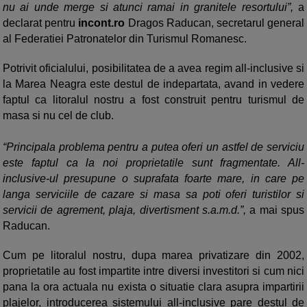
nu ai unde merge si atunci ramai in granitele resortului”,
a
declarat pentru
incont.ro
Dragos Raducan, secretarul general
al Federatiei Patronatelor din Turismul Romanesc.
Potrivit oficialului, posibilitatea de a avea regim all-inclusive si
la Marea Neagra este destul de indepartata, avand in vedere
faptul ca litoralul nostru a fost construit pentru turismul de
masa si nu cel de club.
“Principala problema pentru a putea oferi un astfel de serviciu
este faptul ca la noi proprietatile sunt fragmentate. All-
inclusive-ul presupune o suprafata foarte mare, in care pe
langa serviciile de cazare si masa sa poti oferi turistilor si
servicii de agrement, plaja, divertisment s.a.m.d.”,
a mai spus
Raducan.
Cum pe litoralul nostru, dupa marea privatizare din 2002,
proprietatile au fost impartite intre diversi investitori si cum nici
pana la ora actuala nu exista o situatie clara asupra impartirii
plajelor, introducerea sistemului all-inclusive pare destul de