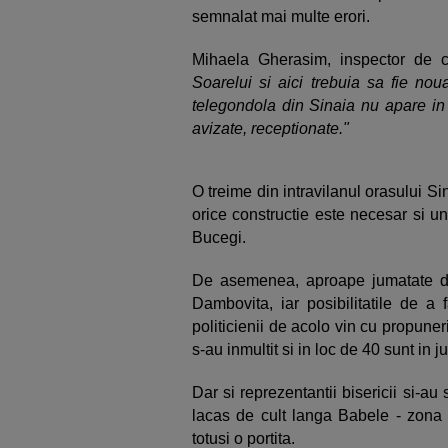
semnalat mai multe erori.
Mihaela Gherasim, inspector de c
Soarelui si aici trebuia sa fie nou
telegondola din Sinaia nu apare in
avizate, receptionate."
O treime din intravilanul orasului Sin
orice constructie este necesar si u
Bucegi.
De asemenea, aproape jumatate din
Dambovita, iar posibilitatile de a
politicienii de acolo vin cu propuner
s-au inmultit si in loc de 40 sunt in j
Dar si reprezentantii bisericii si-au
lacas de cult langa Babele - zona i
totusi o portita.