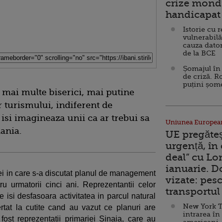
crize mondi
handicapat 
Istorie cu 
vulnerabilă
cauza dator
de la BCE
Șomajul în 
de criză. R
puțini șom
, mai multe biserici, mai putine
r turismului, indiferent de
a isi imagineaza unii ca ar trebui sa
Uniunea Europea
mania.
UE pregăte
urgență, în
deal” cu Lo
ianuarie. 
tei in care s-a discutat planul de management
vizate: pesc
u urmatorii cinci ani. Reprezentantii celor
transportul 
re isi desfasoara activitatea in parcul natural
New York T
rtat la cutite cand au vazut ce planuri are
intrarea în
fost reprezentatii primariei Sinaia, care au