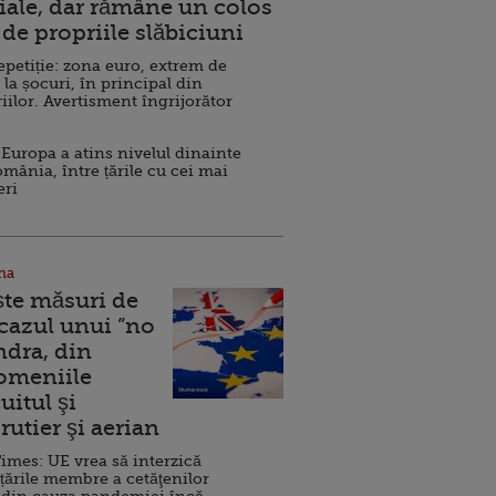
ale, dar rămâne un colos
de propriile slăbiciuni
repetiție: zona euro, extrem de
 la șocuri, în principal din
iilor. Avertisment îngrijorător
Europa a atins nivelul dinainte
omânia, între țările cu cei mai
eri
na
ște măsuri de
 cazul unui ”no
ndra, din
Domeniile
uitul şi
rutier şi aerian
imes: UE vrea să interzică
 țările membre a cetăţenilor