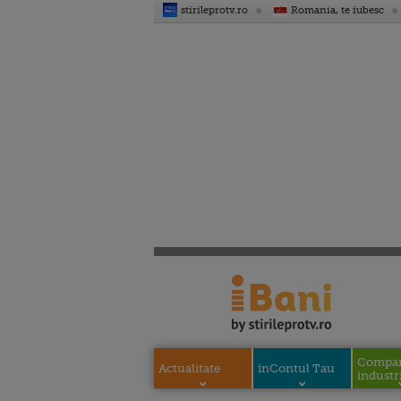
stirileprotv.ro
Romania, te iubesc
Compani
Actualitate
inContul Tau
industri