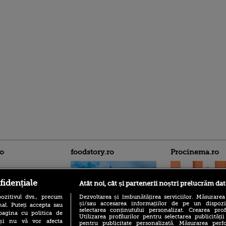
ro
foodstory.ro
Procinema.ro
fidențiale
Atât noi, cât și partenerii noștri prelucrăm dat
ozitivul dvs., precum
Dezvoltarea și îmbunătățirea serviciilor. Măsurarea
și/sau accesarea informațiilor de pe un dispoziti
al. Puteți accepta sau
selectarea conținutului personalizat. Crearea prof
pagina cu politica de
Utilizarea profilurilor pentru selectarea publicității
i și nu vă vor afecta
pentru publicitate personalizată. Măsurarea perfo
(P) Descoperă Lumea