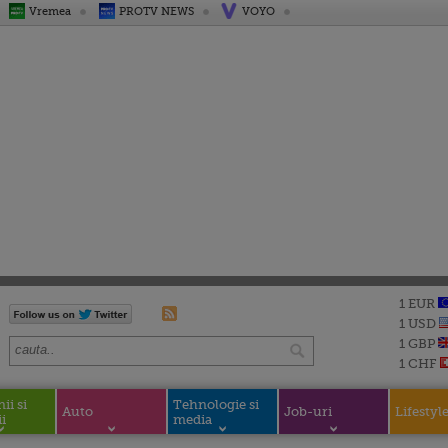
Vremea
PROTV NEWS
VOYO
1 EUR
1 USD
1 GBP
1 CHF
i si
Tehnologie si
Auto
Job-uri
Lifestyl
i
media