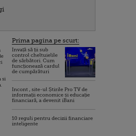
gi
Prima pagina pe scurt:
Invață să ții sub
a
control cheltuielile
le
de sărbători. Cum
ri
funcționează cardul
de cumpărături
 si
a.
Incont , site-ul Știrile Pro TV de
informații economice și educație
financiară, a devenit iBani
10 reguli pentru decizii financiare
inteligente