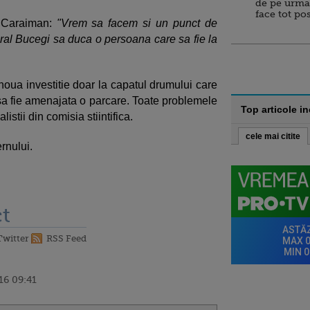
de pe urma
face tot po
ii Caraiman:
"Vrem sa facem si un punct de
ural Bucegi sa duca o persoana care sa fie la
noua investitie doar la capatul drumului care
a fie amenajata o parcare. Toate problemele
Top articole i
istii din comisia stiintifica.
cele mai citite
rnului.
t
Twitter
RSS Feed
16 09:41