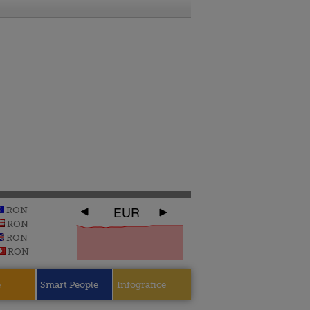
EUR
RON
RON
RON
RON
e
Smart People
Infografice