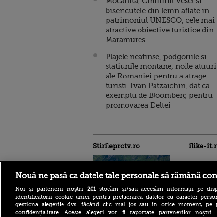
Mocanita, Cimitirul Vesel si
bisericutele din lemn aflate in
patrimoniul UNESCO, cele mai
atractive obiective turistice din
Maramures
Plajele neatinse, podgoriile si
statiunile montane, noile atuuri
ale Romaniei pentru a atrage
turisti. Ivan Patzaichin, dat ca
exemplu de Bloomberg pentru
promovarea Deltei
Stirileprotv.ro
ilike-it.
Nouă ne pasă ca datele tale personale să rămână con
Noi și partenerii noștri
201
stocăm și/sau accesăm informații pe disp
identificatorii cookie unici pentru prelucrarea datelor cu caracter person
gestiona alegerile dvs. făcând clic mai jos sau în orice moment, pe 
confidențialitate. Aceste alegeri vor fi raportate partenerilor noștr