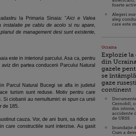
americani,
foarte acti
Alegeri eu
adastru la Primaria Sinaia: "
Aici e Valea
aleg condu
care este m
a instalatie pe cablu de acolo si nu apare,
 planul de management desi sunt existente,
Ucraina
Explozie la
aia este in interiorul parcului. Asa ca, pentru
din Ucraina
n aviz din partea conducerii Parcului Natural
gazele pent
se întâmplă 
gaze ruseșt
 Parcul Natural Bucegi se afla in judetul
continent
 face turism sunt reduse. Motiv pentru care
Documente d
i. Si ciobanii au nemultumiri: ei spun ca ursii
Cernobîl, c
ur de 185.
din istorie,
accidente 
de URSS
 sustinut cauza. Vor, de ani buni, sa ridice un
n care constructiile sunt interzise. Au gasit
Inundație d
Cum a deve