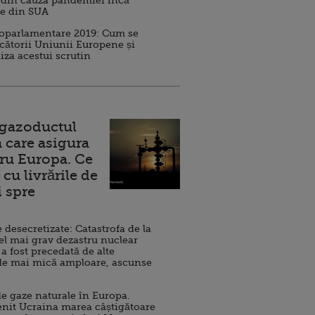
 din cauza pandemiei încă
ve din SUA
roparlamentare 2019: Cum se
cătorii Uniunii Europene și
iza acestui scrutin
 gazoductul
 care asigura
ru Europa. Ce
cu livrările de
i spre
esecretizate: Catastrofa de la
el mai grav dezastru nuclear
 a fost precedată de alte
de mai mică amploare, ascunse
e gaze naturale în Europa.
nit Ucraina marea câștigătoare