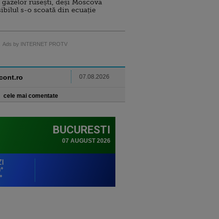
 gazelor rusești, deși Moscova
sibilul s-o scoată din ecuație
Ads by INTERNET PROTV
ncont.ro
07.08.2026
cele mai comentate