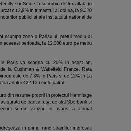
euilly-sur-Seine, o suburbie de lux aflata in
urcat cu 2,9% in trimestrul al doilea, la 9.320
notarilor publici si ale institutului national de
ai scumpa zona a Parisului, pretul mediu al
 in aceeasi perioada, la 12.000 euro pe metru
 din Paris va scadea cu 20% in acest an,
rd de la Cushman & Wakefield France. Rata
irouri este de 7,8% in Paris si de 12% in La
tea anului 422.136 metri patrati.
ro din resurse proprii in proiectul Hermitage
ie asigurata de banca rusa de stat Sberbank si
recum si din vanzari in avans, a afirmat
adreseaza in primul rand strainilor interesati