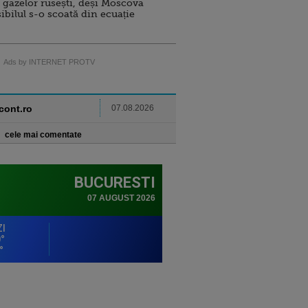
 gazelor rusești, deși Moscova
sibilul s-o scoată din ecuație
Ads by INTERNET PROTV
ncont.ro
07.08.2026
cele mai comentate