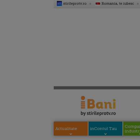
stirileprotv.ro
Romania, te iubesc
Compani
Actualitate
inContul Tau
industri