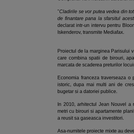
"
Cladirile se vor putea vedea din to
de finantare pana la sfarsitul acest
declarat intr-un intervu pentru Blo
Iskenderov, transmite Mediafax.
Proiectul de la marginea Parisului v
care combina spatii de birouri, apa
marcata de scaderea preturilor locuint
Economia franceza traverseaza o 
istoric, dupa mai multi ani de cres
bugetar si a datoriei publice.
In 2010, arhitectul Jean Nouvel a r
metri cu birouri si apartamente plan
a reusit sa gaseasca investitori.
Asa-numitele proiecte mixte au deven