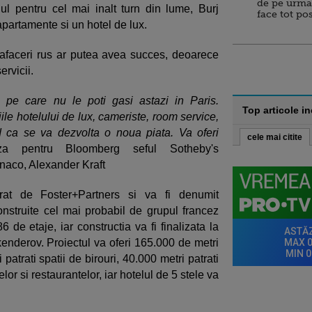
de pe urma
ul pentru cel mai inalt turn din lume, Burj
face tot po
 apartamente si un hotel de lux.
 afaceri rus ar putea avea succes, deoarece
ervicii.
i pe care nu le poti gasi astazi in Paris.
Top articole i
iile hotelului de lux, cameriste, room service,
d ca se va dezvolta o noua piata. Va oferi
cele mai citite
za pentru Bloomberg seful Sotheby's
onaco, Alexander Kraft
rat de Foster+Partners si va fi denumit
onstruite cel mai probabil de grupul francez
de etaje, iar constructia va fi finalizata la
skenderov. Proiectul va oferi 165.000 de metri
patrati spatii de birouri, 40.000 metri patrati
or si restaurantelor, iar hotelul de 5 stele va