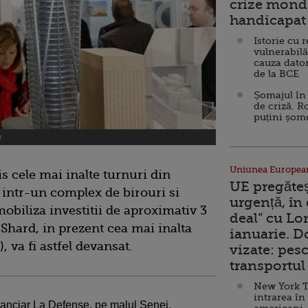
crize mondi
handicapat 
Istorie cu 
vulnerabilă
cauza dator
de la BCE
Șomajul în 
de criză. R
puțini șom
r
Uniunea Europea
s cele mai inalte turnuri din
UE pregăte
 intr-un complex de birouri si
urgență, în
obiliza investitii de aproximativ 3
deal” cu Lo
Shard, in prezent cea mai inalta
ianuarie. 
, va fi astfel devansat.
vizate: pesc
transportul 
New York T
intrarea în
financiar La Defense, pe malul Senei.