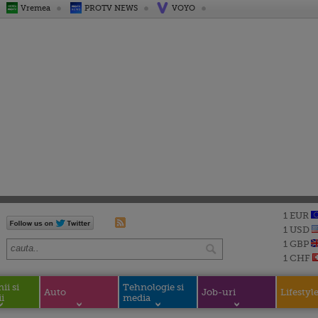
Vremea
PROTV NEWS
VOYO
1 EUR
1 USD
1 GBP
1 CHF
i si
Tehnologie si
Auto
Job-uri
Lifestyl
i
media