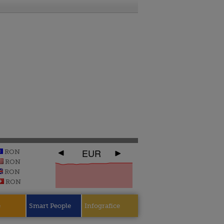
EUR
RON
RON
RON
RON
e
Smart People
Infografice