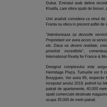
Dubai. Emiratul arab detine record
Khalifa, care ofera spatii de birouri,
Unii analisti considera ca omul de
Franta nu ofera in prezent astfel de s
"
Intentioneaza sa dezvolte servici
Proprietarii vor avea acces la servic
etc. Daca va deveni realitate, cre
privelisti incredibile
", comentea
International Realty for France & M
Designul complexului este asigu
Hermitage Plaza. Turnurile vor fi c
Bouygues. Vor avea 85, respectiv 86 
inceputul anului 2019, potrivit lui I
patrati de apartamente, 40.000 metri 
spatii comerciale destinate magazinel
ocupa 35.000 de metri patrati.