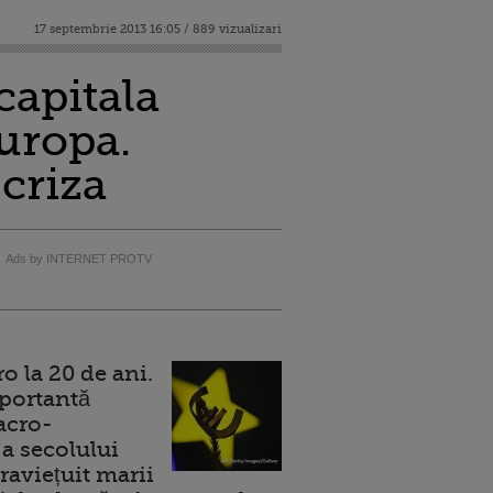
17 septembrie 2013 16:05 / 889 vizualizari
capitala
Europa.
 criza
Ads by INTERNET PROTV
 la 20 de ani.
portantă
acro-
a secolului
raviețuit marii