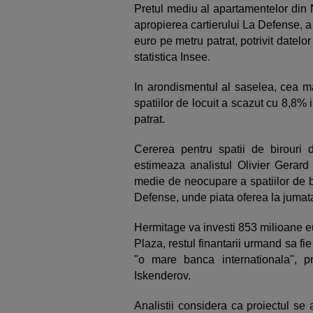
Pretul mediu al apartamentelor din N
apropierea cartierului La Defense, a 
euro pe metru patrat, potrivit datelor 
statistica Insee.
In arondismentul al saselea, cea m
spatiilor de locuit a scazut cu 8,8%
patrat.
Cererea pentru spatii de birouri
estimeaza analistul Olivier Gera
medie de neocupare a spatiilor de b
Defense, unde piata oferea la jumata
Hermitage va investi 853 milioane eu
Plaza, restul finantarii urmand sa f
"o mare banca internationala", p
Iskenderov.
Analistii considera ca proiectul se 