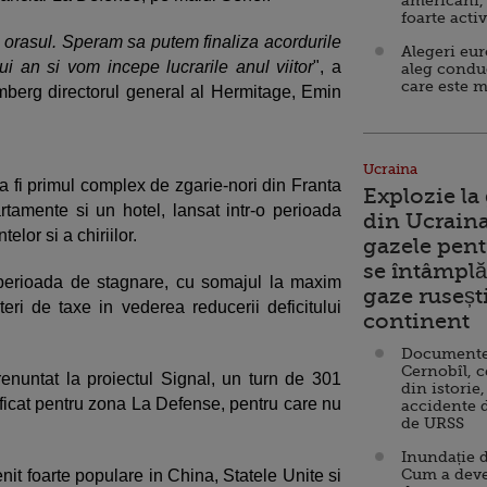
americani,
foarte acti
t orasul. Speram sa putem finaliza acordurile
Alegeri eu
ui an si vom incepe lucrarile anul viitor
", a
aleg condu
care este m
omberg directorul general al Hermitage, Emin
Ucraina
a fi primul complex de zgarie-nori din Franta
Explozie la
rtamente si un hotel, lansat intr-o perioada
din Ucraina
elor si a chiriilor.
gazele pent
se întâmplă 
perioada de stagnare, cu somajul la maxim
gaze ruseșt
teri de taxe in vederea reducerii deficitului
continent
Documente d
Cernobîl, c
enuntat la proiectul Signal, un turn de 301
din istorie,
ificat pentru zona La Defense, pentru care nu
accidente 
de URSS
Inundație d
Cum a deve
it foarte populare in China, Statele Unite si