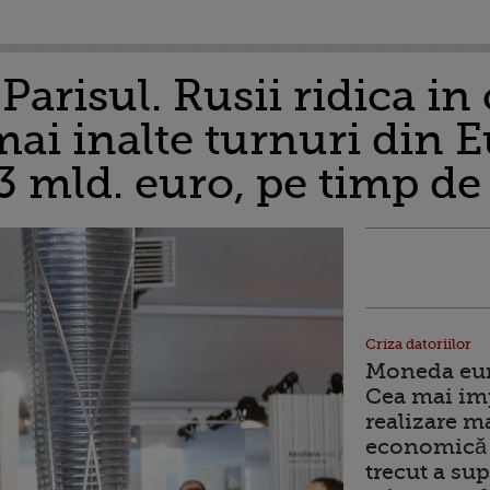
Parisul. Rusii ridica in 
mai inalte turnuri din 
 3 mld. euro, pe timp de
Criza datoriilor
Moneda euro
Cea mai im
realizare m
economică 
trecut a sup