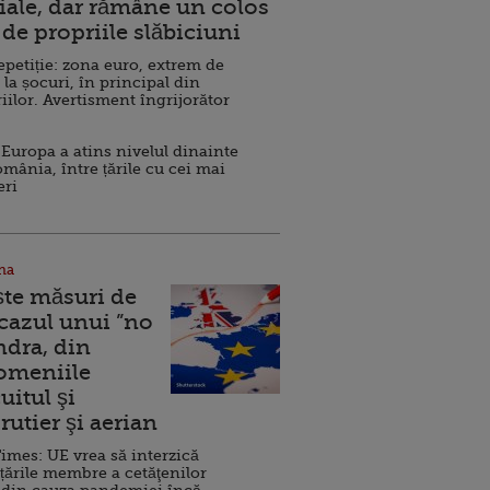
ale, dar rămâne un colos
de propriile slăbiciuni
repetiție: zona euro, extrem de
 la șocuri, în principal din
iilor. Avertisment îngrijorător
Europa a atins nivelul dinainte
omânia, între țările cu cei mai
eri
na
ște măsuri de
 cazul unui ”no
ndra, din
Domeniile
uitul şi
rutier şi aerian
imes: UE vrea să interzică
 țările membre a cetăţenilor