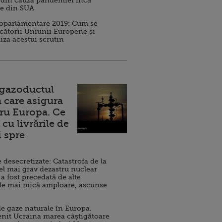
 din cauza pandemiei încă
ve din SUA
roparlamentare 2019: Cum se
cătorii Uniunii Europene și
iza acestui scrutin
 gazoductul
 care asigura
ru Europa. Ce
cu livrările de
i spre
esecretizate: Catastrofa de la
el mai grav dezastru nuclear
 a fost precedată de alte
de mai mică amploare, ascunse
e gaze naturale în Europa.
nit Ucraina marea câștigătoare