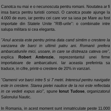
Canotca nu mai e o necunoscuta pentru romani. Noutatea ar fi
insa barca pentru turistii comozi. O canotca poate ajunge la
4.000 de euro, iar pentru cei care vor sa iasa pe Mare au fost
importate din Statele Unite "RIB-urile": o combinatie intre
salupa militara si cea eleganta.
"Anul acesta este pentru prima data cand simtim o crestere la
vanzarea de barci in ultimii patru ani. Romanii prefera
ambarcatiunile mici, usoare, in care se distreaza cateva ore"
,
explica
Robert Ambrozie
, reprezentantul unei firme
importatoare de ambarcatiuni. Iar aceasta preferinta sa
traduce, in cifre, printr-o crestere de 20% in vanzari.
"Oamenii vor barci intre 5 si 7 metri. Interesul pentru navigatie
este in crestere. Starea pietei nautice de la noi este reflectata
in ce vedeti expus aici",
spune
Ionut Tudose
, organizatorul
Salonului Nautic.
In Romania, in acest moment sunt inmatriculate peste 11.000