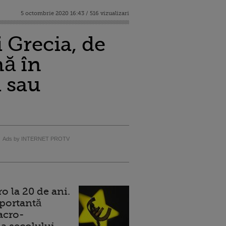
5 octombrie 2020 16:43 / 516 vizualizari
i Grecia, de
nă în
 sau
Ads by INTERNET PROTV
 la 20 de ani.
portantă
acro-