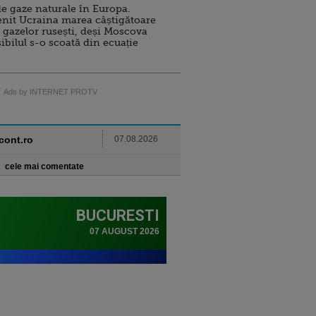
e gaze naturale în Europa.
nit Ucraina marea câștigătoare
 gazelor rusești, deși Moscova
sibilul s-o scoată din ecuație
Ads by INTERNET PROTV
ncont.ro
07.08.2026
cele mai comentate