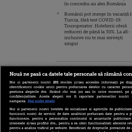
în concediu au ales România
Românii pot merge în vacanță 
Turcia, fără test COVID-19.
Touroperator: Hotelierii oferă
reduceri de până la 30%. La all-
inclusive nu te mai serveşti
singur
Stirileprotv.ro
ilike-it.
Nouă ne pasă ca datele tale personale să rămână con
Noi și partenerii noștri
201
stocăm și/sau accesăm informații pe disp
identificatorii cookie unici pentru prelucrarea datelor cu caracter person
gestiona alegerile dvs. făcând clic mai jos sau în orice moment, pe 
confidențialitate. Aceste alegeri vor fi raportate partenerilor noștr
navigarea.
Mai multe detalii
Reacția MAE după ce o
româncă a fost arestată în
Noi si partenerii nostri (retelele de socializare si agentiile de publicita
Germania pentru spionaj în
furnizorii nostri de servicii de date analitice) prelucram date pentru a p
favoarea Rusiei
functioneze, pentru a personaliza continutul si anunturile publicitare
interesele si/sau profilul dvs., pentru a va oferi functionalitati aferente ret
Alerta West Nile: două
pentru a analiza traficul pe website. Beneficiati de drepturile prevazute de
persoane au murit, iar