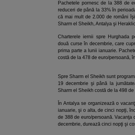
Pachetele pornesc de la 388 de eur
reduceri de până la 33% în perioad
că mai mult de 2.000 de români îşi
Sharm el Sheikh, Antalya şi Herakli
Charterele iernii spre Hurghada 
două curse în decembrie, care cupri
prima parte a lunii ianuarie. Pache
costă de la 478 de euro/persoană, în 
Spre Sharm el Sheikh sunt programa
19 decembrie şi până la jumătatea
Sharm el Sheikh costă de la 498 de
În Antalya se organizează o vacanţ
ianuarie, şi o alta, de cinci nopţi, 
de 388 de euro/persoană. Vacanţa de
decembrie, durează cinci nopţi şi c