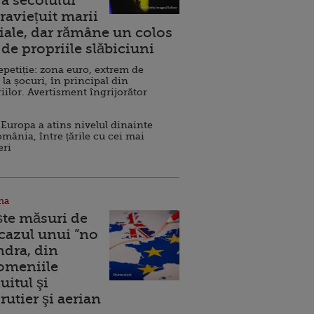
a secolului
raviețuit marii
ale, dar rămâne un colos
de propriile slăbiciuni
repetiție: zona euro, extrem de
 la șocuri, în principal din
iilor. Avertisment îngrijorător
Europa a atins nivelul dinainte
omânia, între țările cu cei mai
eri
na
ște măsuri de
 cazul unui ”no
ndra, din
Domeniile
uitul şi
rutier şi aerian