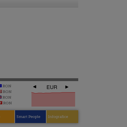
EUR
RON
RON
RON
RON
e
Smart People
Infografice