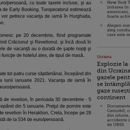
New York T
o/persoană, cu toate taxele incluse, şi au
intrarea în
a de Early Booking. Turoperatorul estimează
americani,
 vor petrece vacanţa de iarnă în Hurghada,
foarte acti
on.
Alegeri eu
aleg condu
care este m
pornesc pe 20 decembrie, fiind programate
nd Crăciunul şi Revelionul, şi încă două în
tele de vacanţă au o durată de şapte nopţi şi
funcţie de hotelul ales, de tipul de masă.
Ucraina
Explozie la
din Ucraina
te tot patru curse săptămânal, începând din
gazele pent
 lunii ianuarie 2021. Vacanţa de iarnă în
se întâmplă 
 euro/persoană.
gaze ruseșt
continent
ă de revelion, în perioada 30 decembrie - 5
începând din 5 ianuarie. Preţul de pornire este
Documente d
Cernobîl, c
 revelion în Heraklion, Creta, începe pe 28
din istorie,
ostă de la 534 de euro/persoană.
accidente 
de URSS