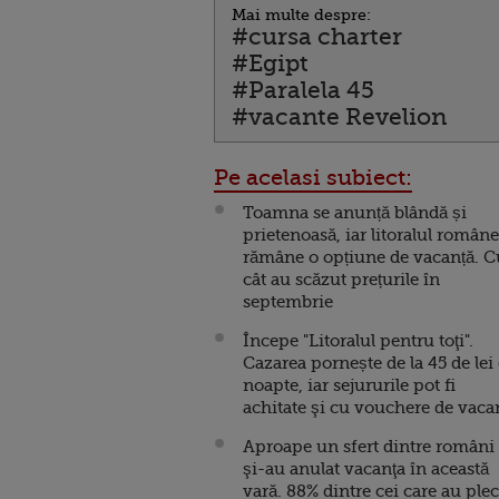
Mai multe despre:
#cursa charter
#Egipt
#Paralela 45
#vacante Revelion
Pe acelasi subiect:
Toamna se anunță blândă și
prietenoasă, iar litoralul român
rămâne o opțiune de vacanță. C
cât au scăzut prețurile în
septembrie
Începe "Litoralul pentru toţi".
Cazarea pornește de la 45 de lei
noapte, iar sejururile pot fi
achitate şi cu vouchere de vaca
Aproape un sfert dintre români
şi-au anulat vacanţa în această
vară. 88% dintre cei care au plec