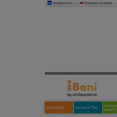
stirileprotv.ro
Romania, te iubesc
Compani
Actualitate
inContul Tau
industri