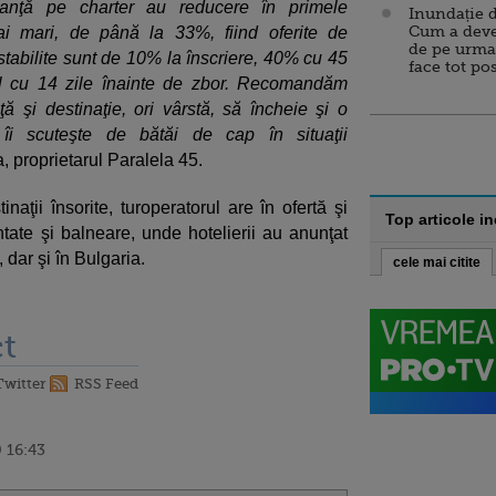
canţă pe charter au reducere în primele
Inundație d
Cum a deve
i mari, de până la 33%, fiind oferite de
de pe urma
 stabilite sunt de 10% la înscriere, 40% cu 45
face tot po
tul cu 14 zile înainte de zbor. Recomandăm
nţă şi destinaţie, ori vârstă, să încheie şi o
 îi scuteşte de bătăi de cap în situaţii
a, proprietarul Paralela 45.
naţii însorite, turoperatorul are în ofertă şi
Top articole i
ate şi balneare, unde hotelierii au anunţat
dar şi în Bulgaria.
cele mai citite
t
Twitter
RSS Feed
 16:43