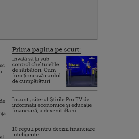
Prima pagina pe scurt:
Invață să ții sub
control cheltuielile
esc
de sărbători. Cum
u
funcționează cardul
de cumpărături
Incont , site-ul Știrile Pro TV de
 de
informații economice și educație
financiară, a devenit iBani
nţă
10 reguli pentru decizii financiare
inteligente
at