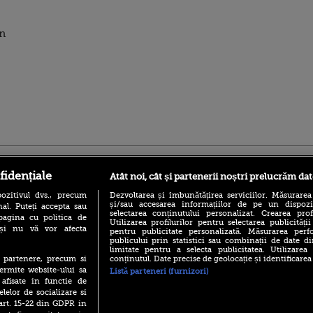
în
ro
foodstory.ro
Procinema.ro
fidențiale
Atât noi, cât și partenerii noștri prelucrăm dat
ozitivul dvs., precum
Dezvoltarea și îmbunătățirea serviciilor. Măsurarea
și/sau accesarea informațiilor de pe un dispoziti
al. Puteți accepta sau
selectarea conținutului personalizat. Crearea prof
pagina cu politica de
Utilizarea profilurilor pentru selectarea publicității
i și nu vă vor afecta
pentru publicitate personalizată. Măsurarea perfo
publicului prin statistici sau combinații de date di
limitate pentru a selecta publicitatea. Utilizarea
conținutul. Date precise de geolocație și identificarea
te partenere, precum si
(P) Descoperă Lumea
Emoții intense pe
ermite website-ului sa
Listă parteneri (furnizori)
Evenimentelor din România
Sebastian Stan! Iub
 afisate in functie de
cu Transilvania Events!
Annabelle, l-a făcu
elelor de socializare si
(P) Raku, gaming intens și o
 art. 15-22 din GDPR in
Din 14 septembrie
pauză binemeritată cu...