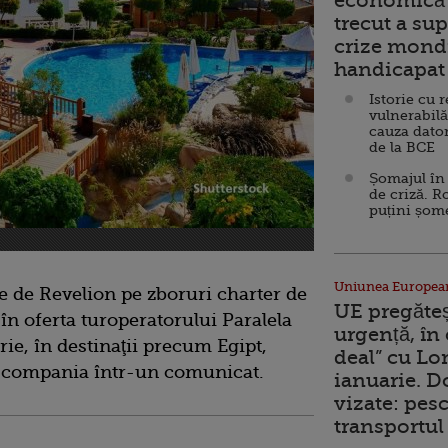
economică 
trecut a sup
crize mondi
handicapat 
Istorie cu 
vulnerabilă
cauza dator
de la BCE
Șomajul în 
de criză. R
puțini șom
Uniunea Europea
e de Revelion pe zboruri charter de
UE pregăte
 în oferta turoperatorului Paralela
urgență, în
ie, în destinaţii precum Egipt,
deal” cu Lo
ă compania într-un comunicat.
ianuarie. 
vizate: pesc
transportul 