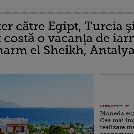
er către Egipt, Turcia ş
 costă o vacanţa de iar
arm el Sheikh, Antalya
Criza datoriilor
Moneda euro
Cea mai im
realizare m