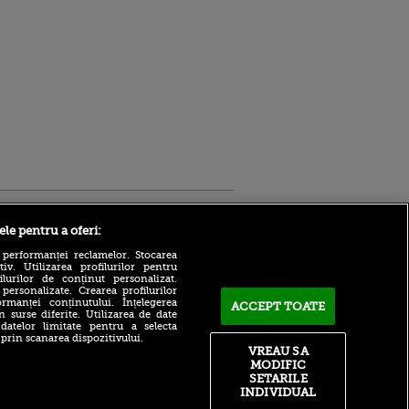
Sport.ro
ele pentru a oferi:
 performanței reclamelor. Stocarea
v. Utilizarea profilurilor pentru
ilurilor de conținut personalizat.
 personalizate. Crearea profilurilor
rmanței conținutului. Înțelegerea
ACCEPT TOATE
n surse diferite. Utilizarea de date
 datelor limitate pentru a selecta
 prin scanarea dispozitivului.
Atmosferă din altă lume la
ntru
VREAU SA
prezentarea lui Mohamed
ita lui,
MODIFIC
Salah la Trabzonspor pe
t tată!
SETARILE
Papara Park
INDIVIDUAL
, Adela
A plecat de la Manchester