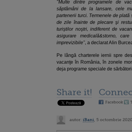
"Multe dintre programele de va
săptămâni de la lansare, cele ma
partenerii turci. Termenele de plată
de zile înainte de plecare şi res
turiştilor noştri, indiferent de vaca
asigurare medicală&storno, care
imprevizibile"
, a declarat Alin Burce
Pe lângă charterele iernii spre desti
vacanţe în România, în zonele mont
deja programe speciale de sărbători, 
Share it!
Connec
Facebook
autor:
iBani
, 5 octombrie 2020