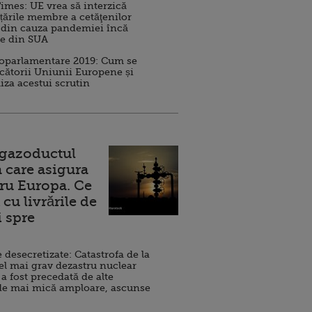
imes: UE vrea să interzică
 țările membre a cetăţenilor
 din cauza pandemiei încă
ve din SUA
roparlamentare 2019: Cum se
cătorii Uniunii Europene și
iza acestui scrutin
 gazoductul
 care asigura
ru Europa. Ce
cu livrările de
i spre
esecretizate: Catastrofa de la
el mai grav dezastru nuclear
 a fost precedată de alte
de mai mică amploare, ascunse