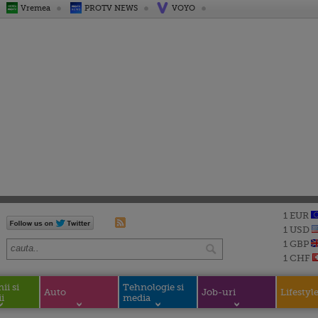
Vremea
PROTV NEWS
VOYO
1 EUR
1 USD
1 GBP
1 CHF
i si
Tehnologie si
Auto
Job-uri
Lifestyl
i
media