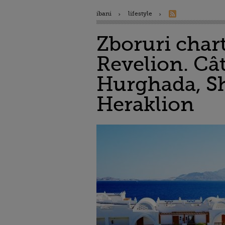
ibani
lifestyle
Zboruri chart
Revelion. Cât
Hurghada, Sh
Heraklion