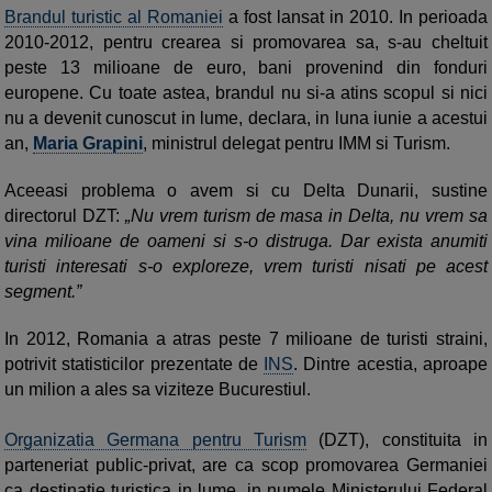
Brandul turistic al Romaniei
a fost lansat in 2010. In perioada
2010-2012, pentru crearea si promovarea sa, s-au cheltuit
peste 13 milioane de euro, bani provenind din fonduri
europene. Cu toate astea, brandul nu si-a atins scopul si nici
nu a devenit cunoscut in lume, declara, in luna iunie a acestui
an,
Maria Grapini
, ministrul delegat pentru IMM si Turism.
Aceeasi problema o avem si cu Delta Dunarii, sustine
directorul DZT:
„Nu vrem turism de masa in Delta, nu vrem sa
vina milioane de oameni si s-o distruga. Dar exista anumiti
turisti interesati s-o exploreze, vrem turisti nisati pe acest
segment.”
In 2012, Romania a atras peste 7 milioane de turisti straini,
potrivit statisticilor prezentate de
INS
. Dintre acestia, aproape
un milion a ales sa viziteze Bucurestiul.
Organizatia Germana pentru Turism
(DZT), constituita in
parteneriat public-privat, are ca scop promovarea Germaniei
ca destinatie turistica in lume, in numele Ministerului Federal