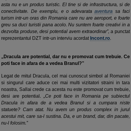
asta nu e un produs turistic. El tine si de infrastructura, si de
conectivitate. De exemplu, e o adevarata
aventura
sa faci
turism intr-un oras din Romania care nu are aeroport, e foarte
greu sa duci turistii pana acolo. Nu suntem foarte creativi in a
dezvolta produse, desi potential avem extraordinar”,
a punctat
reprezentantul DZT intr-un interviu acordat
Incont.ro
.
„Dracula are potential, dar nu e promovat cum trebuie. Ce
poti face in afara de a vedea Branul?”
Legat de mitul Dracula, cel mai cunoscut simbol al Romaniei
si singurul care aduce cei mai multi vizitatori straini in tara
noastra, Sallai crede ca acesta nu este promovat cum trebuie,
desi are potential.
„Ce poti face in Romania pe subiectul
Dracula in afara de a vedea Branul si a cumpara niste
statuete? Cam atat. Nu avem un produs complex in jurul
acestui mit, care sa-l sustina. Da, e un brand, dar, din pacate,
nu-l folosim.”