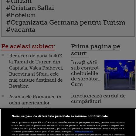
#turism
#Cristian Sallai
#hoteluri
#Organizatia Germana pentru Turism
#vacanta
Pe acelasi subiect:
Prima pagina pe
scurt:
Reduceri de pana la 40%
la Targul de Turism din
Invață să ții
Capitala. Valea Prahovei,
sub control
cheltuielile
Bucovina si Sibiu, cele
de sărbători.
mai cautate destinatii de
Cum
Revelion
funcționează cardul de
Avantajele Romaniei, in
cumpărături
ochii americanilor:
energia, turismul si
bancile. "Trebuie sa
Nouă ne pasă ca datele tale personale să rămână confidențiale
Incont , site-ul Știrile Pro
aratati ca sunteti cei mai
Noi și partenerii noștri
201
stocăm și/sau accesăm informații pe dispozitivul dvs., precum identificatorii
TV de informații
cookie unici pentru prelucrarea datelor cu caracter personal. Puteți accepta sau gestiona alegerile dvs.
buni din regiune, pentru
făcând clic mai jos sau în orice moment, pe pagina cu politica de confidențialitate. Aceste alegeri vor fi
economice și educație
raportate partenerilor noștri și nu vă vor afecta navigarea.
Mai multe detalii
ca investitorii sa vina
financiară, a devenit iBani
Noi si partenerii nostri (retelele de socializare si agentiile de publicitate partenere, precum si furnizorii