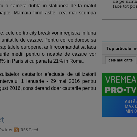
de pe urma
ntru o camera dubla in statiunea de la malul
face tot po
oapte, Mamaia fiind astfel cea mai scumpa
e, cele de tip city break vor inregistra in luna
u unitatile de cazare. Pentru cei ce doresc sa
apitalele europene, ar fi recomandat sa faca
Top articole i
turile medii pentru o noapte de cazare vor
cele mai citite
6% in Paris si cu pana la 21% in Roma.
ltatelor cautarilor efectuate de utilizatorii
intervalul 1 ianuarie - 29 mai 2016 pentru
gust 2016, considerand doar cautarile pentru
t
Twitter
RSS Feed