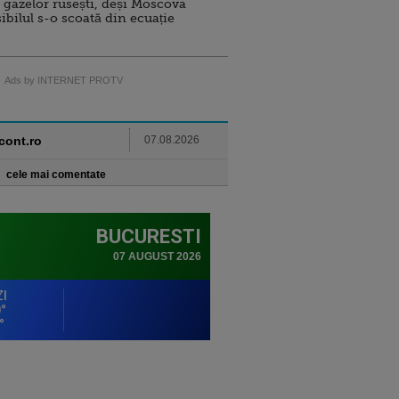
 gazelor rusești, deși Moscova
sibilul s-o scoată din ecuație
Ads by INTERNET PROTV
ncont.ro
07.08.2026
cele mai comentate