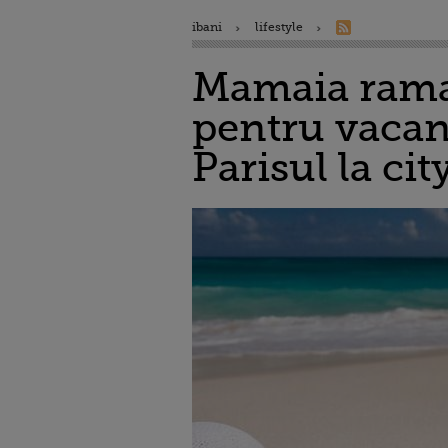
ibani
lifestyle
Mamaia raman
pentru vacan
Parisul la cit