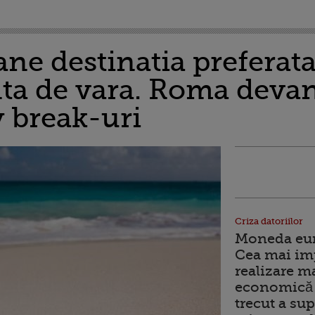
e destinatia preferata
ta de vara. Roma deva
y break-uri
Criza datoriilor
Moneda euro
Cea mai im
realizare m
economică 
trecut a sup