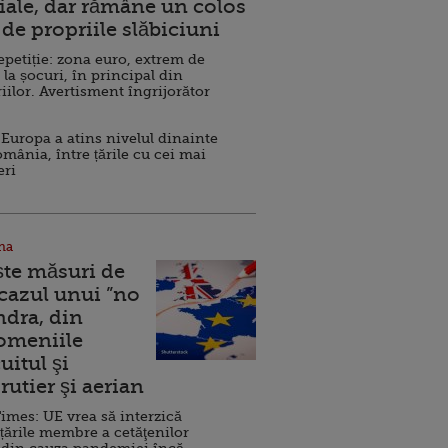
ale, dar rămâne un colos
de propriile slăbiciuni
repetiție: zona euro, extrem de
 la șocuri, în principal din
iilor. Avertisment îngrijorător
Europa a atins nivelul dinainte
omânia, între țările cu cei mai
eri
na
ște măsuri de
 cazul unui ”no
ndra, din
Domeniile
uitul şi
rutier şi aerian
imes: UE vrea să interzică
 țările membre a cetăţenilor