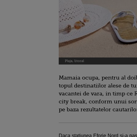
Plaja, litoral
Mamaia ocupa, pentru al doile
topul destinatiilor alese de t
vacantei de vara, in timp ce 
city break, conform unui sond
pe baza rezultatelor cautarilor
Daca statiunea Eforie Nord si-a past