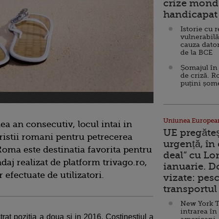
crize mondi
handicapat 
Istorie cu 
vulnerabilă
cauza dator
de la BCE
Șomajul în 
de criză. R
puțini șom
Uniunea Europea
a an consecutiv, locul intai in
UE pregăte
uristii romani pentru petrecerea
urgență, în
Roma este destinatia favorita pentru
deal” cu Lo
aj realizat de platform trivago.ro,
ianuarie. 
 efectuate de utilizatori.
vizate: pesc
transportul 
New York T
intrarea în
rat pozitia a doua si in 2016, Costinestiul a