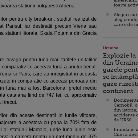
americani,
foarte acti
favoarea statiunii bulgaresti Albena.
Alegeri eu
lor pentru city break-uri, studiul realizat de
aleg condu
care este m
t Parisul, iar destinatii precum Viena sau
ua statiuni litorale, Skala Potamia din Grecia
Ucraina
Explozie la
e trivago pentru luna mai, tarifele unitatilor
din Ucraina
e comparativ cu aceeasi luna a anului trecut.
gazele pent
Roma si Paris, care au inregistrat in aceasta
se întâmplă 
azute in comparatie cu aceeasi perioada din
gaze ruseșt
n luna mai a fost Barcelona, pretul mediu
continent
la catalana fiind de 747 lei, cu aproximativ
Documente d
 trecut.
Cernobîl, c
din istorie,
accidente 
lor din aceste destinatii in lunile viitoare,
de URSS
 majorare a acestora cu pana la 70% fata de
l al statiunii Mamaia, unde luna iunie este
Inundație d
Cum a deve
zerva o camera pentru un pret mediu de 375