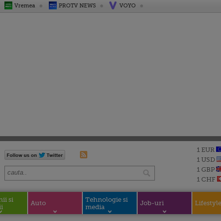
Vremea
PROTV NEWS
VOYO
1 EUR
1 USD
1 GBP
1 CHF
i si
Tehnologie si
Auto
Job-uri
Lifestyl
i
media