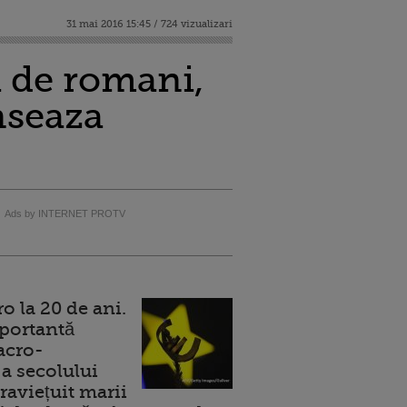
31 mai 2016 15:45 / 724 vizualizari
 de romani,
nseaza
Ads by INTERNET PROTV
 la 20 de ani.
portantă
acro-
a secolului
raviețuit marii