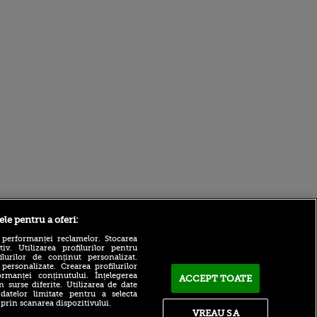
Sport.ro
ele pentru a oferi:
 performanței reclamelor. Stocarea
v. Utilizarea profilurilor pentru
ilurilor de conținut personalizat.
 personalizate. Crearea profilurilor
rmanței conținutului. Înțelegerea
ACCEPT TOATE
n surse diferite. Utilizarea de date
 datelor limitate pentru a selecta
 prin scanarea dispozitivului.
VREAU SA
Verdict clar pentru viitorul