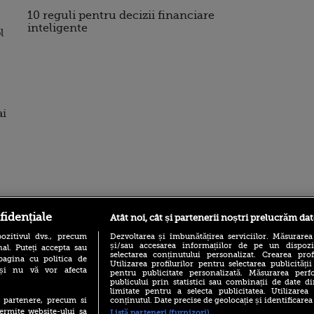
10 reguli pentru decizii financiare
inteligente
l
ai
ro
foodstory.ro
Procinema.ro
fidențiale
Atât noi, cât și partenerii noștri prelucrăm dat
ozitivul dvs., precum
Dezvoltarea și îmbunătățirea serviciilor. Măsurarea
și/sau accesarea informațiilor de pe un dispoziti
al. Puteți accepta sau
selectarea conținutului personalizat. Crearea prof
pagina cu politica de
Utilizarea profilurilor pentru selectarea publicității
i și nu vă vor afecta
pentru publicitate personalizată. Măsurarea perfo
publicului prin statistici sau combinații de date di
limitate pentru a selecta publicitatea. Utilizarea
conținutul. Date precise de geolocație și identificarea
te partenere, precum si
ermite website-ului sa
Listă parteneri (furnizori)