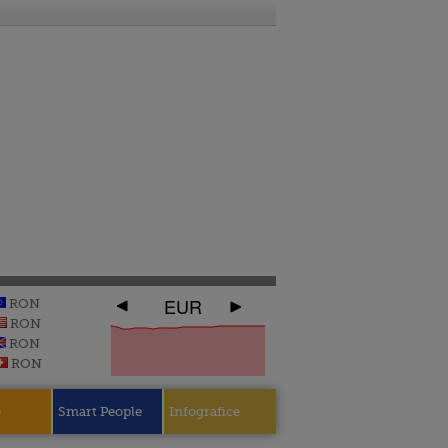
EUR
RON
RON
RON
RON
e
Smart People
Infografice