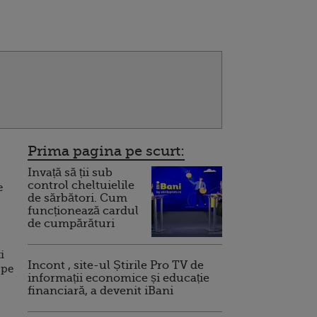
Prima pagina pe scurt:
Invață să ții sub
control cheltuielile
e
de sărbători. Cum
funcționează cardul
de cumpărături
i
Incont , site-ul Știrile Pro TV de
 pe
informații economice și educație
financiară, a devenit iBani