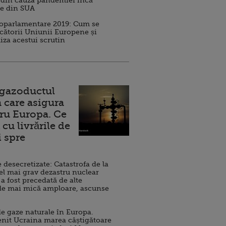
 din cauza pandemiei încă
ve din SUA
roparlamentare 2019: Cum se
cătorii Uniunii Europene și
iza acestui scrutin
 gazoductul
 care asigura
ru Europa. Ce
cu livrările de
i spre
esecretizate: Catastrofa de la
el mai grav dezastru nuclear
 a fost precedată de alte
de mai mică amploare, ascunse
e gaze naturale în Europa.
nit Ucraina marea câștigătoare