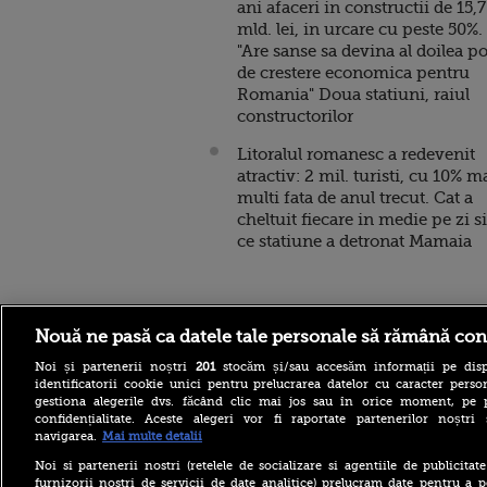
ani afaceri in constructii de 15,7
mld. lei, in urcare cu peste 50%.
"Are sanse sa devina al doilea po
de crestere economica pentru
Romania" Doua statiuni, raiul
constructorilor
Litoralul romanesc a redevenit
atractiv: 2 mil. turisti, cu 10% m
multi fata de anul trecut. Cat a
cheltuit fiecare in medie pe zi si
ce statiune a detronat Mamaia
Stirileprotv.ro
ilike-it.
Nouă ne pasă ca datele tale personale să rămână con
Noi și partenerii noștri
201
stocăm și/sau accesăm informații pe disp
identificatorii cookie unici pentru prelucrarea datelor cu caracter person
gestiona alegerile dvs. făcând clic mai jos sau în orice moment, pe 
confidențialitate. Aceste alegeri vor fi raportate partenerilor noștr
navigarea.
Mai multe detalii
La aproape 100 de ani, face
Noi si partenerii nostri (retelele de socializare si agentiile de publicita
acrobații pe aripa unui
furnizorii nostri de servicii de date analitice) prelucram date pentru a p