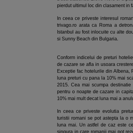
pierdut ultimul loc din clasament in 
In ceea ce priveste interesul romani
trivago.ro arata ca Roma a detrona
Istanbul au fost inlocuite cu alte do
si Sunny Beach din Bulgaria.
Conform indicelui de preturi hotelier
de cazare se afla in usoara crester
Exceptie fac hotelurile din Albena, 
luna preturi cu pana la 10% mai sc
2015. Cea mai scumpa destinatie i
pentru o noapte de cazare in capita
10% mai mult decat luna mai a anului
In ceea ce priveste evolutia preturi
turistii romani se pot astepta la o
luna mai. Un astfel de caz este ce
singura in care romanii mai pot re