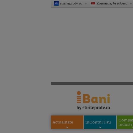
stirileprotv.ro
Romania, te iubesc
Compani
Actualitate
inContul Tau
industri