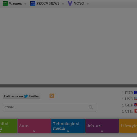
Vremea
PROTV NEWS
VOYO
1 EUR
1 USD
1 GBP
1 CHF
i si
Tehnologie si
Auto
Job-uri
Lifestyl
i
media