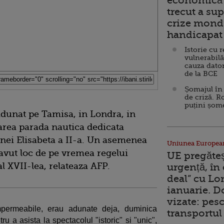
economică 
trecut a sup
crize mondi
handicapat 
Istorie cu 
vulnerabilă
cauza dator
de la BCE
Șomajul în 
de criză. R
puțini șom
dunat pe Tamisa, in Londra, in
area parada nautica dedicata
inei Elisabeta a II-a. Un asemenea
Uniunea Europea
avut loc de pe vremea regelui
UE pregăte
al XVII-lea, relateaza AFP.
urgență, în
deal” cu Lo
ianuarie. 
vizate: pesc
mpermeabile, erau adunate deja, duminica
transportul 
u a asista la spectacolul "istoric" si "unic",