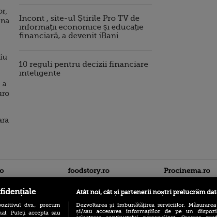
or,
Incont , site-ul Știrile Pro TV de
ina
informații economice și educație
financiară, a devenit iBani
riu
10 reguli pentru decizii financiare
inteligente
 a
uro
ara
ro
foodstory.ro
Procinema.ro
fidențiale
Atât noi, cât și partenerii noștri prelucrăm dat
ozitivul dvs., precum
Dezvoltarea și îmbunătățirea serviciilor. Măsurarea
și/sau accesarea informațiilor de pe un dispoziti
al. Puteți accepta sau