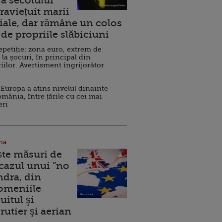
a secolului
raviețuit marii
ale, dar rămâne un colos
de propriile slăbiciuni
repetiție: zona euro, extrem de
 la șocuri, în principal din
iilor. Avertisment îngrijorător
Europa a atins nivelul dinainte
omânia, între țările cu cei mai
eri
na
ște măsuri de
 cazul unui ”no
ndra, din
Domeniile
uitul şi
rutier şi aerian