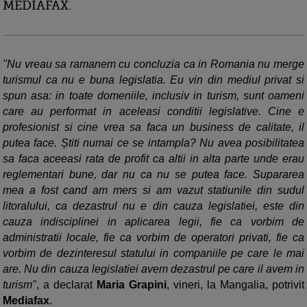
MEDIAFAX.
"Nu vreau sa ramanem cu concluzia ca in Romania nu merge
turismul ca nu e buna legislatia. Eu vin din mediul privat si
spun asa: in toate domeniile, inclusiv in turism, sunt oameni
care au performat in aceleasi conditii legislative. Cine e
profesionist si cine vrea sa faca un business de calitate, il
putea face. Știti numai ce se intampla? Nu avea posibilitatea
sa faca aceeasi rata de profit ca altii in alta parte unde erau
reglementari bune, dar nu ca nu se putea face. Supararea
mea a fost cand am mers si am vazut statiunile din sudul
litoralului, ca dezastrul nu e din cauza legislatiei, este din
cauza indisciplinei in aplicarea legii, fie ca vorbim de
administratii locale, fie ca vorbim de operatori privati, fie ca
vorbim de dezinteresul statului in companiile pe care le mai
are. Nu din cauza legislatiei avem dezastrul pe care il avem in
turism"
, a declarat
Maria Grapini
, vineri, la Mangalia, potrivit
Mediafax
.