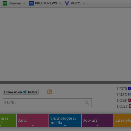
Vremea
PROTV NEWS
VOYO
1 EUR
1 USD
1 GBP
1 CHF
i si
Tehnologie si
Auto
Job-uri
Lifestyl
i
media