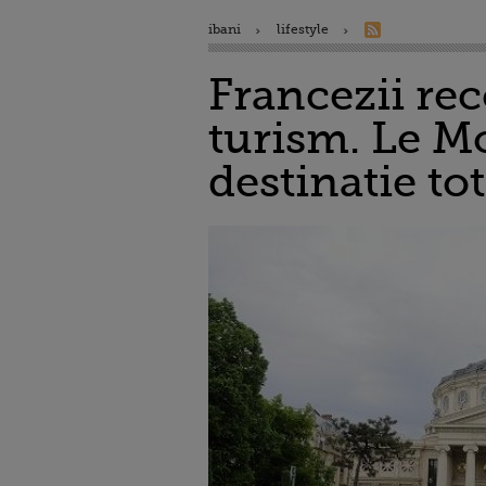
ibani
lifestyle
Francezii re
turism. Le M
destinatie to