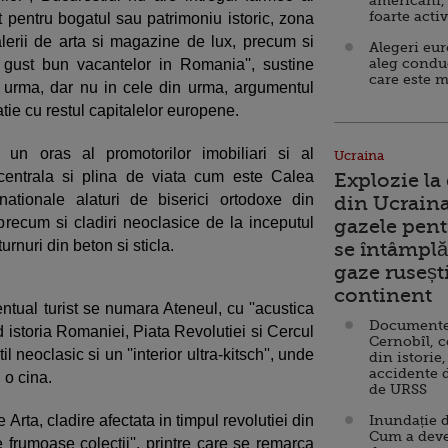
americani,
foarte acti
at pentru bogatul sau patrimoniu istoric, zona
alerii de arta si magazine de lux, precum si
Alegeri eu
aleg condu
 gust bun vacantelor in Romania'', sustine
care este m
 urma, dar nu in cele din urma, argumentul
atie cu restul capitalelor europene.
 un oras al promotorilor imobiliari si al
Ucraina
 centrala si plina de viata cum este Calea
Explozie la
rnationale alaturi de biserici ortodoxe din
din Ucraina
 precum si cladiri neoclasice de la inceputul
gazele pent
urnuri din beton si sticla.
se întâmplă 
gaze ruseșt
continent
ntual turist se numara Ateneul, cu ''acustica
Documente d
nd istoria Romaniei, Piata Revolutiei si Cercul
Cernobîl, c
il neoclasic si un ''interior ultra-kitsch'', unde
din istorie,
accidente 
 o cina.
de URSS
Arta, cladire afectata in timpul revolutiei din
Inundație d
Cum a deve
 frumoase colectii'', printre care se remarca