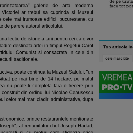
de pe urma
rprinzatoarea'' galerie de arta moderna
face tot po
ictoriei ar trebui sa cuprinda si Muzeul
re cele mai frumoase edificii bucurestene, cu
e de parere autorul articolului.
a lectie de istorie a tarii pentru cei care vor
adire destinata artei in timpul Regelui Carol
Top articole i
rtidului Comunist si consacrata in cele din
cele mai citite
ecturii traditionale.
uctiva, poate continua la Muzeul Satului, ''un
situat pe mai bine de 14 hectare, pe malul
ea nu poate fi completa fara o trecere prin
', construit din ordinul lui Nicolae Ceausescu
pul celor mai mari cladiri administrative, dupa
gastronomice, printre restaurantele mentionate
'Joseph'', al renumitului chef Joseph Hadad,
ucuresti si cu preturi care sfideaza orice