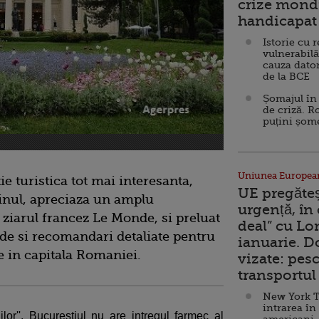
crize mondi
handicapat 
Istorie cu 
vulnerabilă
cauza dator
de la BCE
Șomajul în 
de criză. R
puțini șom
Uniunea Europea
e turistica tot mai interesanta,
UE pregăte
inul, apreciaza un amplu
urgență, în
 ziarul francez Le Monde, si preluat
deal” cu Lo
ude si recomandari detaliate pentru
ianuarie. 
le in capitala Romaniei.
vizate: pesc
transportul 
New York T
intrarea în
lor'', Bucurestiul nu are intregul farmec al