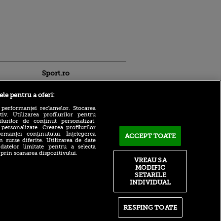
Sport.ro
ele pentru a oferi:
 performanței reclamelor. Stocarea
v. Utilizarea profilurilor pentru
ilurilor de conținut personalizat.
 personalizate. Crearea profilurilor
rmanței conținutului. Înțelegerea
ACCEPT TOATE
Salariul pe care îl va încasa
n surse diferite. Utilizarea de date
Marius Șumudică la CFR
 datelor limitate pentru a selecta
ldau din
Cluj
 prin scanarea dispozitivului.
 și
VREAU SA
 logodnica
Fotbalistul din Superliga
MODIFIC
 sunt
care l-a uimit pe Florin
SETARILE
ă criminală
Prunea: ”Extraordinar”
INDIVIDUAL
ntru
Nadia 50 | Nadia Comăneci,
ita lui,
dincolo de primul 10:
t tată!
momentul în care Europa a
RESPING TOATE
descoperit-o pe „Zeița de la
, Adela
Skien”