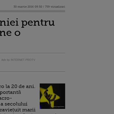
30 martie 2016 09:50 / 759 vizualizari
niei pentru
ine o
Ads by INTERNET PROTV
 la 20 de ani.
portantă
acro-
a secolului
raviețuit marii