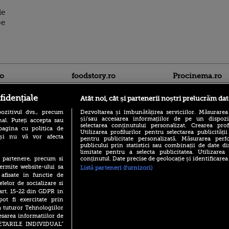
de
pe
ro
foodstory.ro
Procinema.ro
fidențiale
Atât noi, cât și partenerii noștri prelucrăm dat
ozitivul dvs., precum
Dezvoltarea și îmbunătățirea serviciilor. Măsurarea
și/sau accesarea informațiilor de pe un dispoziti
al. Puteți accepta sau
selectarea conținutului personalizat. Crearea prof
pagina cu politica de
Utilizarea profilurilor pentru selectarea publicității
i și nu vă vor afecta
pentru publicitate personalizată. Măsurarea perfo
publicului prin statistici sau combinații de date di
(P) Descoperă Lumea
limitate pentru a selecta publicitatea. Utilizarea
Nikolaj Coster-Wa
Evenimentelor din România
conținutul. Date precise de geolocație și identificarea
te partenere, precum si
Urzeala Tronurilor
cu Transilvania Events!
ermite website-ului sa
Annabelle Wallis,
Listă parteneri (furnizori)
lui Sebastian Stan,
 afisate in functie de
(P) Raku, gaming intens și o
prinși într-o curs
elelor de socializare si
pauză binemeritată cu...
pizza Guseppe
 art. 15-22 din GDPR in
Emoții intense pe
pot fi exercitate prin
Sebastian Stan! Iub
(P) Poți folosi bonurile de
a tuturor Tehnologiilor
Annabelle, l-a făcu
masă pentru a comanda
esarea informatiilor de
mâncare acasă? Lista
Din 14 septembrie
SETARILE INDIVIDUAL”
aplicațiilor care le acceptă