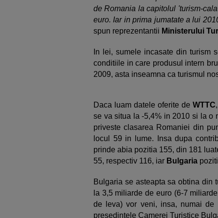
de Romania la capitolul 'turism-cala
euro. Iar in prima jumatate a lui 201
spun reprezentantii
Ministerului Tu
In lei, sumele incasate din turism se
conditiile in care produsul intern br
2009, asta inseamna ca turismul nost
Daca luam datele oferite de
WTTC
se va situa la -5,4% in 2010 si la o
priveste clasarea Romaniei din pun
locul 59 in lume. Insa dupa contrib
prinde abia pozitia 155, din 181 lu
55, respectiv 116, iar
Bulgaria
poziti
Bulgaria se asteapta sa obtina din t
la 3,5 miliarde de euro (6-7 miliarde
de leva) vor veni, insa, numai de l
presedintele Camerei Turistice Bulga