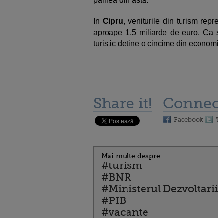
painea din asta.
In
Cipru
, veniturile din turism rep
aproape 1,5 miliarde de euro. Ca
turistic detine o cincime din economi
Share it!
Connec
Facebook
Mai multe despre:
#turism
#BNR
#Ministerul Dezvoltari
#PIB
#vacante