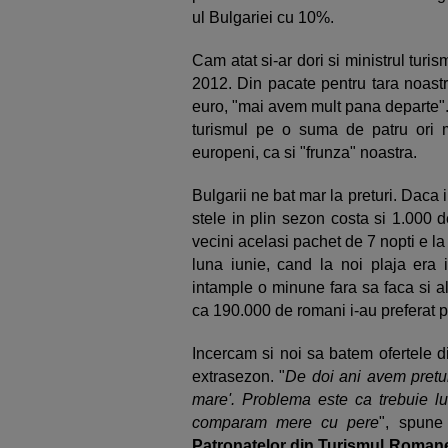
ul Bulgariei cu 10%.
Cam atat si-ar dori si ministrul turis
2012. Din pacate pentru tara noastr
euro, "mai avem mult pana departe".
turismul pe o suma de patru ori 
europeni, ca si "frunza" noastra.
Bulgarii ne bat mar la preturi. Daca 
stele in plin sezon costa si 1.000 d
vecini acelasi pachet de 7 nopti e la 
luna iunie, cand la noi plaja era i
intample o minune fara sa faca si a
ca 190.000 de romani i-au preferat p
Incercam si noi sa batem ofertele d
extrasezon. "
De doi ani avem pretu
mare'. Problema este ca trebuie l
comparam mere cu pere
", spune
Patronatelor din Turismul Roman