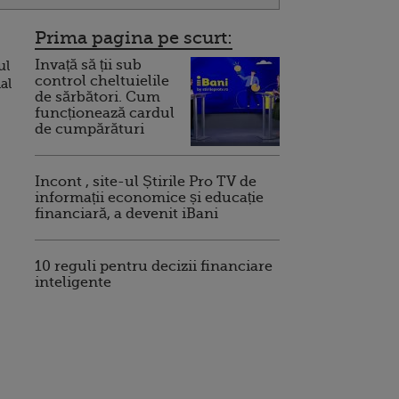
Prima pagina pe scurt:
Invață să ții sub
ul
control cheltuielile
al
de sărbători. Cum
funcționează cardul
de cumpărături
Incont , site-ul Știrile Pro TV de
informații economice și educație
financiară, a devenit iBani
10 reguli pentru decizii financiare
inteligente