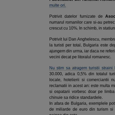
multe ori.
Potrivit datelor furnizate de
Asoc
numarul romanilor care si-au petre
crescut cu 10%. In schimb, in statiu
Potrivit lui Dan Anghelescu, membru 
la turisti per total, Bulgaria este 
ajungem din urma, iar daca ne referim 
vecini decat pe litoralul romanesc.
Nu stim sa atragem turistii straini
30.000, adica 0,5% din totalul turis
locale, hotelierii si comercianti
reclamatii in acest an: este multa miz
si ospatarii vorbesc doar pe limba 
chinuie sa ridice standardele.
In afara de Bulgaria, exemplele po
de miliarde de euro din turism si 