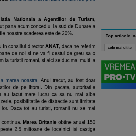
iatia Nationala a Agentiilor de Turism
,
cut pana acum concediul la sud de Dunare a
nile noastre scaderea este de 20%.
Top articole i
in consiliul director
ANAT
, daca ne referim
cele mai citite
departe de noi si ne va fi destul de greu sa o
la turistii romani, si aici se duc mai multi la
 la marea noastra.
Anul trecut, au fost doar
tilor de pe litoral. Din pacate, autoritatile
i nu au facut mare lucru ca sa nu mai aiba
erie, posibilitatile de distractie sunt limitate
lor. Daca tot au turisti, romanii nu se mai
t continua.
Marea Britanie
obtine anual 150
peste 2,5 milioane de localnici isi castiga