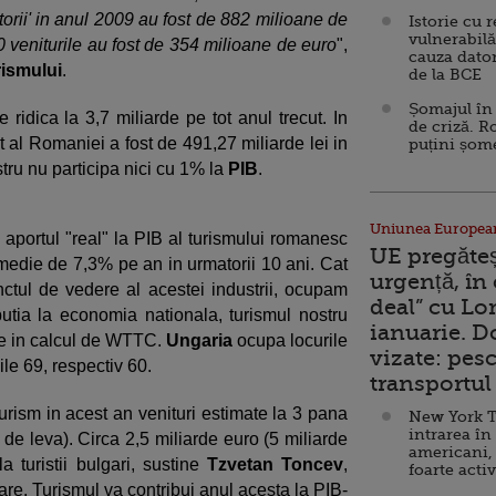
torii' in anul 2009 au fost de 882 milioane de
Istorie cu 
vulnerabilă
0 veniturile au fost de 354 milioane de euro
",
cauza dator
rismului
.
de la BCE
Șomajul în 
 ridica la 3,7 miliarde pe tot anul trecut. In
de criză. R
ut al Romaniei a fost de 491,27 miliarde lei in
puțini șom
ru nu participa nici cu 1% la
PIB
.
Uniunea Europea
, aportul "real" la PIB al turismului romanesc
UE pregăte
 medie de 7,3% pe an in urmatorii 10 ani. Cat
urgență, în
ctul de vedere al acestei industrii, ocupam
deal” cu Lo
utia la economia nationala, turismul nostru
ianuarie. 
ate in calcul de WTTC.
Ungaria
ocupa locurile
vizate: pesc
ile 69, respectiv 60.
transportul 
urism in acest an venituri estimate la 3 pana
New York T
intrarea în
 de leva). Circa 2,5 miliarde euro (5 miliarde
americani,
a turistii bulgari, sustine
Tzvetan Toncev
,
foarte acti
re. Turismul va contribui anul acesta la PIB-