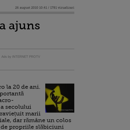
26 august 2010 10:41 / 1781 vizualizari
 a ajuns
Ads by INTERNET PROTV
 la 20 de ani.
portantă
acro-
a secolului
raviețuit marii
ale, dar rămâne un colos
de propriile slăbiciuni