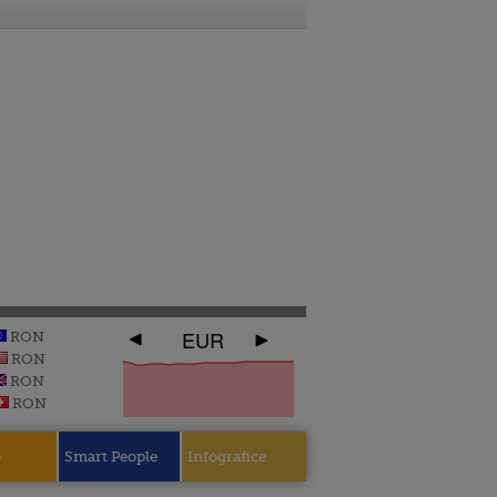
EUR
RON
RON
RON
RON
e
Smart People
Infografice