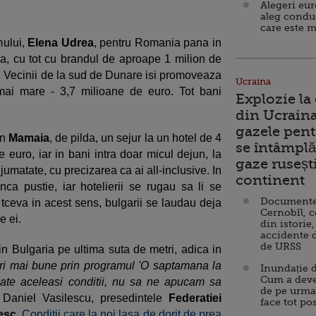
Alegeri eu
aleg condu
care este m
mului,
Elena Udrea
, pentru Romania pana in
a, cu tot cu brandul de aproape 1 milion de
 Vecinii de la sud de Dunare isi promoveaza
Ucraina
mai mare - 3,7 milioane de euro. Tot bani
Explozie la
din Ucraina
gazele pent
in
Mamaia
, de pilda, un sejur la un hotel de 4
se întâmplă 
e euro, iar in bani intra doar micul dejun, la
gaze ruseșt
jumatate, cu precizarea ca ai all-inclusive. In
continent
nca pustie, iar hotelierii se rugau sa li se
Documente d
ltceva in acest sens, bulgarii se laudau deja
Cernobîl, c
e ei.
din istorie,
accidente 
de URSS
in Bulgaria pe ultima suta de metri, adica in
ri mai bune prin programul 'O saptamana la
Inundație d
Cum a deve
uate aceleasi conditii, nu sa ne apucam sa
de pe urma
 Daniel Vasilescu, presedintele
Federatiei
face tot po
esc
.
Conditii care la noi lasa de dorit de prea