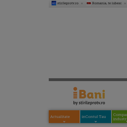
stirileprotv.ro
Romania, te iubesc
Compani
Actualitate
inContul Tau
industri