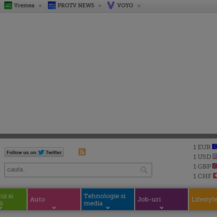
Vremea
PROTV NEWS
VOYO
1 EUR
1 USD
1 GBP
1 CHF
i si
Tehnologie si
Auto
Job-uri
Lifestyl
i
media