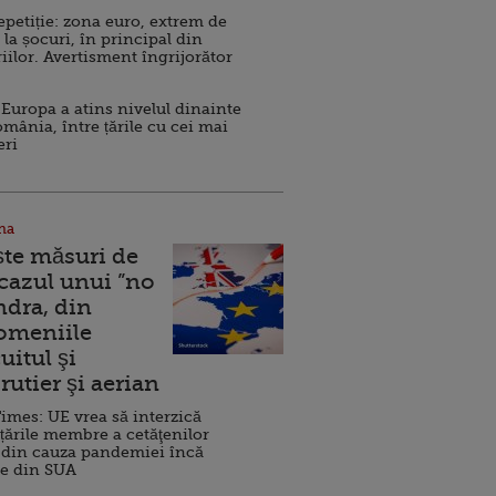
repetiție: zona euro, extrem de
 la șocuri, în principal din
iilor. Avertisment îngrijorător
Europa a atins nivelul dinainte
omânia, între țările cu cei mai
eri
na
ște măsuri de
 cazul unui ”no
ndra, din
Domeniile
uitul şi
rutier şi aerian
imes: UE vrea să interzică
 țările membre a cetăţenilor
 din cauza pandemiei încă
ve din SUA