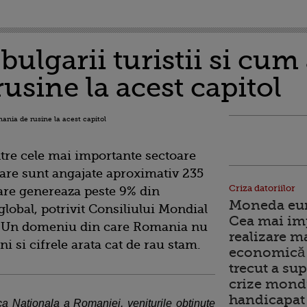
ulgarii turistii si cum
sine la acest capitol
tre cele mai importante sectoare
are sunt angajate aproximativ 235
Criza datoriilor
are genereaza peste 9% din
Moneda euro
global, potrivit Consiliului Mondial
Cea mai im
. Un domeniu din care Romania nu
realizare m
i si cifrele arata cat de rau stam.
economică 
trecut a sup
crize mondi
handicapat 
a Nationala a Romaniei, veniturile obtinute