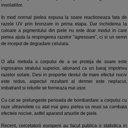
insolatiilor.
In mod normal pielea expusa la soare reactioneaza fata de
razele UV prin bronzare in prima etapa. Dar inchiderea la
culoare a pigmentului din piele nu este doar modul in care
pielea ajuta la respingerea razelor "agresoare", ci si un semn
de inceput de degradare celulara.
O alta metoda a corpului de a se proteja de soare este
ingrosarea stratului superior, ationand ca un baraj impotriva
razelor solare. Desi in proportie destul de mare efectul nociv
este redus, aspectul rezultant al dermei este neplacut,
imbatranit si ridurile se formeaza mai usor.
Cu cat se prelungeste perioada de bombardare a corpului cu
raze ultraviolete cu atat mai greu pielea va reusi sa combata
efectele nocive, astfel aparand arsurile de piele.
Recent, cercetatorii europeni au facut publica o statistica in