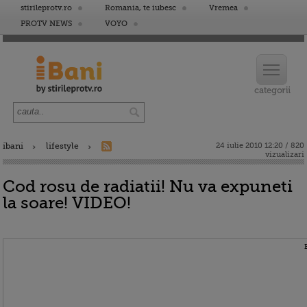
stirileprotv.ro
Romania, te iubesc
Vremea
PROTV NEWS
VOYO
ibani
lifestyle
24 iulie 2010 12:20 / 820
vizualizari
Cod rosu de radiatii! Nu va expuneti
la soare! VIDEO!