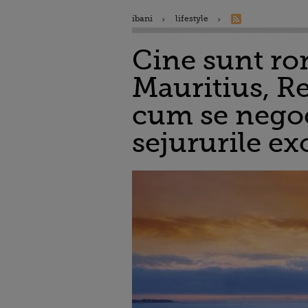
ibani
lifestyle
Cine sunt ro
Mauritius, R
cum se negoc
sejururile ex