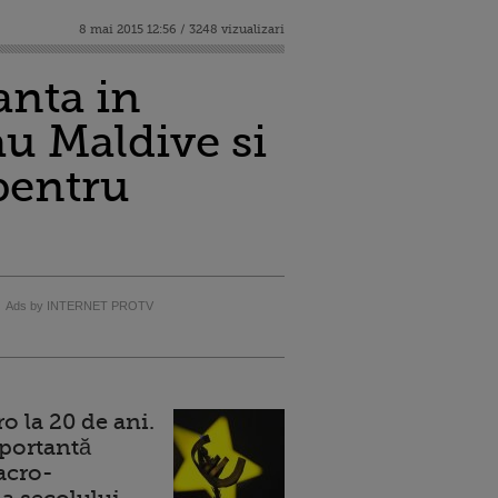
8 mai 2015 12:56 / 3248 vizualizari
anta in
u Maldive si
pentru
Ads by INTERNET PROTV
 la 20 de ani.
portantă
acro-