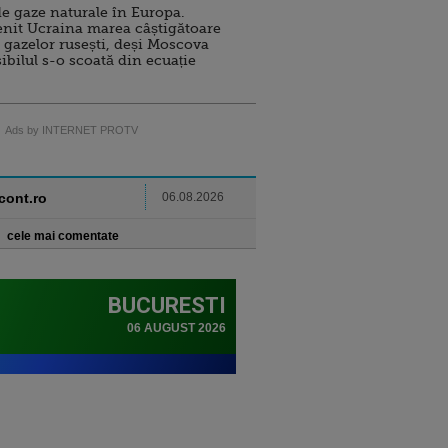
e gaze naturale în Europa.
nit Ucraina marea câștigătoare
 gazelor rusești, deși Moscova
sibilul s-o scoată din ecuație
Ads by INTERNET PROTV
ncont.ro
06.08.2026
cele mai comentate