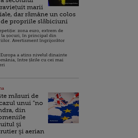
a secolului
raviețuit marii
ale, dar rămâne un colos
de propriile slăbiciuni
repetiție: zona euro, extrem de
 la șocuri, în principal din
iilor. Avertisment îngrijorător
Europa a atins nivelul dinainte
omânia, între țările cu cei mai
eri
na
ște măsuri de
 cazul unui ”no
ndra, din
Domeniile
uitul şi
rutier şi aerian