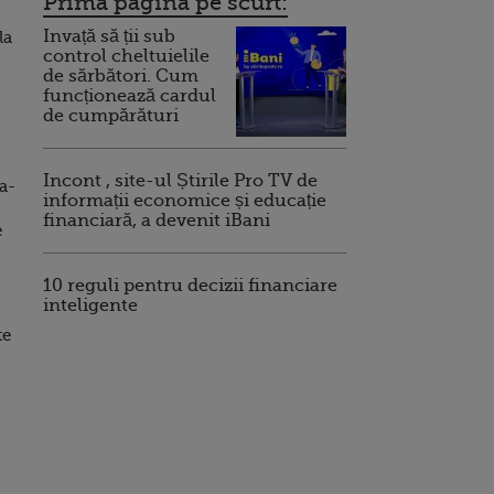
Prima pagina pe scurt:
Invață să ții sub
la
control cheltuielile
de sărbători. Cum
funcționează cardul
de cumpărături
Incont , site-ul Știrile Pro TV de
sa-
informații economice și educație
financiară, a devenit iBani
e
10 reguli pentru decizii financiare
inteligente
te