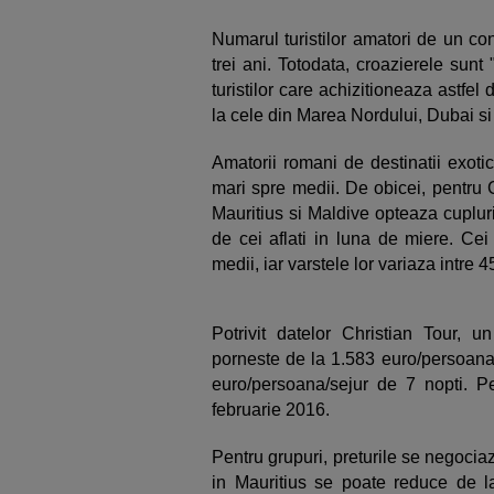
Numarul turistilor amatori de un co
trei ani. Totodata, croazierele sun
turistilor care achizitioneaza astfe
la cele din Marea Nordului, Dubai s
Amatorii romani de destinatii exotic
mari spre medii. De obicei, pentru
Mauritius si Maldive opteaza cupluril
de cei aflati in luna de miere. Cei
medii, iar varstele lor variaza intre 4
Potrivit datelor Christian Tour, 
porneste de la 1.583 euro/persoana/
euro/persoana/sejur de 7 nopti. Pe
februarie 2016.
Pentru grupuri, preturile se negociaz
in Mauritius se poate reduce de l