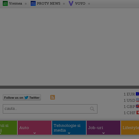
Vremea
PROTV NEWS
VOYO
1 EUR
1 USD
1 GBP
1 CHF
i si
Tehnologie si
Auto
Job-uri
Lifestyl
i
media