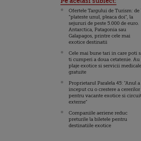
Pe acelasi subiect:
Ofertele Targului de Turism: de 
“plateste unul, pleaca doi”, la
sejururi de peste 5.000 de euro.
Antarctica, Patagonia sau
Galapagos, printre cele mai
exotice destinatii
Cele mai bune tari in care poti 
ti cumperi a doua cetatenie. Au
plaje exotice si servicii medical
gratuite
Proprietarul Paralela 45: "Anul a
inceput cu o crestere a cererilor
pentru vacante exotice si circui
externe"
Companiile aeriene reduc
preturile la biletele pentru
destinatiile exotice