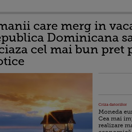
manii care merg in vac
epublica Dominicana sa
iaza cel mai bun pret 
otice
Criza datoriilor
Moneda euro
Cea mai im
realizare m