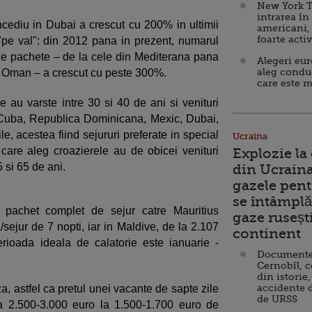
New York T
intrarea în
ncediu in Dubai a crescut cu 200% in ultimii
americani,
foarte acti
t "pe val": din 2012 pana in prezent, numarul
l de pachete – de la cele din Mediterana pana
Alegeri eu
aleg condu
i Oman – a crescut cu peste 300%.
care este m
e au varste intre 30 si 40 de ani si venituri
 Cuba, Republica Dominicana, Mexic, Dubai,
e, acestea fiind sejururi preferate in special
Ucraina
 care aleg croazierele au de obicei venituri
Explozie la
5 si 65 de ani.
din Ucraina
gazele pent
se întâmplă 
un pachet complet de sejur catre Mauritius
gaze ruseșt
sejur de 7 nopti, iar in Maldive, de la 2.107
continent
rioada ideala de calatorie este ianuarie -
Documente d
Cernobîl, c
din istorie,
accidente 
a, astfel ca pretul unei vacante de sapte zile
de URSS
a 2.500-3.000 euro la 1.500-1.700 euro de