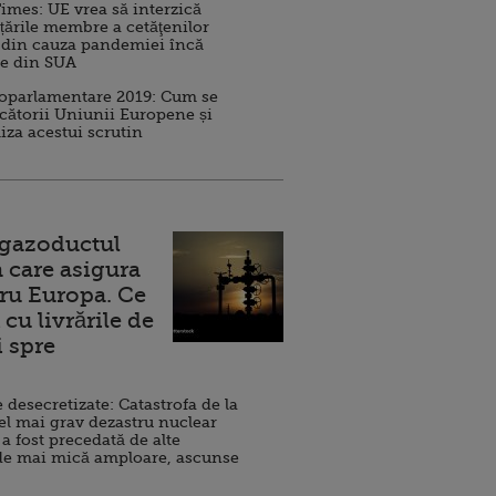
imes: UE vrea să interzică
 țările membre a cetăţenilor
 din cauza pandemiei încă
ve din SUA
roparlamentare 2019: Cum se
cătorii Uniunii Europene și
iza acestui scrutin
 gazoductul
 care asigura
ru Europa. Ce
cu livrările de
i spre
esecretizate: Catastrofa de la
el mai grav dezastru nuclear
 a fost precedată de alte
de mai mică amploare, ascunse