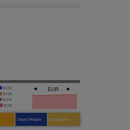
EUR
RON
RON
RON
RON
e
Smart People
Infografice