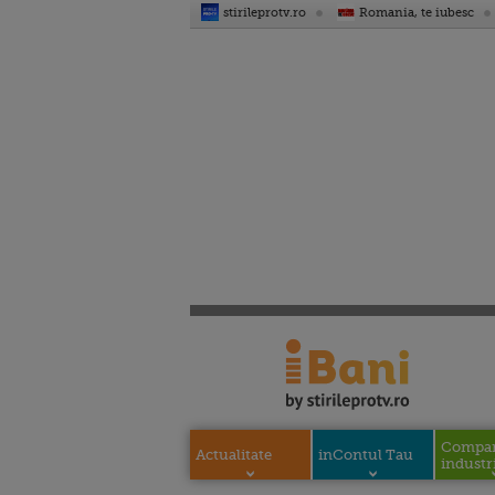
stirileprotv.ro
Romania, te iubesc
Compani
Actualitate
inContul Tau
industri