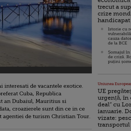
economică 
trecut a sup
crize mondi
handicapat 
Istorie cu 
vulnerabilă
cauza dator
de la BCE
Șomajul în 
de criză. R
puțini șom
Uniunea Europea
 interesati de vacantele exotice.
UE pregăte
 preferat Cuba, Republica
urgență, în
t an Dubaiul, Mauritius si
deal” cu Lo
ata, croazierele sunt din ce in ce
ianuarie. 
it agentiei de turism Christian Tour.
vizate: pesc
transportul 