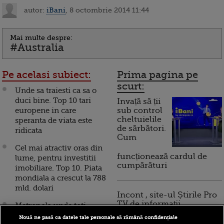
autor:
iBani
, 8 octombrie 2014 11:44
Mai multe despre:
#Australia
Pe acelasi subiect:
Prima pagina pe
scurt:
Unde sa traiesti ca sa o
duci bine. Top 10 tari
Invață să ții
europene in care
sub control
cheltuielile
speranta de viata este
de sărbători.
ridicata
Cum
Cel mai atractiv oras din
funcționează cardul de
lume, pentru investitii
cumpărături
imobiliare. Top 10. Piata
mondiala a crescut la 788
mld. dolari
Incont , site-ul Știrile Pro
TV de informații
Metropola unde toti
economice și educație
viseaza sa lucreze. Topul
Nouă ne pasă ca datele tale personale să rămână confidențiale
financiară, a devenit iBani