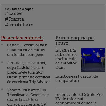
Mai multe despre:
#castel
#Franta
#imobiliare
Pe acelasi subiect:
Prima pagina pe
scurt:
Castelul Corvinilor va fi
restaurat cu 22 mil. lei
Invață să ții
din fonduri europene
sub control
cheltuielile
Alba Iulia, pe locul doi,
de sărbători.
Cum
dupa Castelul Peles, in
preferintele turistilor.
funcționează cardul de
Orasul primeste certificat
cumpărături
de excelenta TripAdvisor
Vacanta “cu blazon”, in
Incont , site-ul Știrile Pro
Transilvania. Cererile de
TV de informații
cazare la castele si
economice și educație
conace, in crestere. Cat