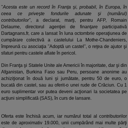
''
Acesta este un record în Franţa şi, probabil, în Europa, în
ceea ce priveşte fondurile adunate şi (numărul)
contributorilor'
', a declarat, marţi, pentru AFP, Romain
Delaume, directorul agenţiei de finanţare participativă
Dartagnans.fr, care a lansat în luna octombrie operaţiunea de
cumpărare colectivă a castelului La Mothe-Chandeniers,
împreună cu asociaţia ''Adoptă un castel'', o reţea de ajutor şi
sfaturi pentru castele aflate în pericol.
Din Franţa şi Statele Unite ale Americii în majoritate, dar şi din
Afganistan, Burkina Faso sau Peru, persoane anonime au
achiziţionat în două luni şi jumătate, pentru 50 de euro, o
bucată din castel, sau au oferit-o unei rude de Crăciun. Cu 1
euro suplimentar vor putea deveni acţionari la societatea pe
acţiuni simplificată (SAS), în curs de lansare.
Oferta este închisă acum, iar numărul total al contributorilor
este de aproximativ 19.000, unii cumpărând mai multe părţi