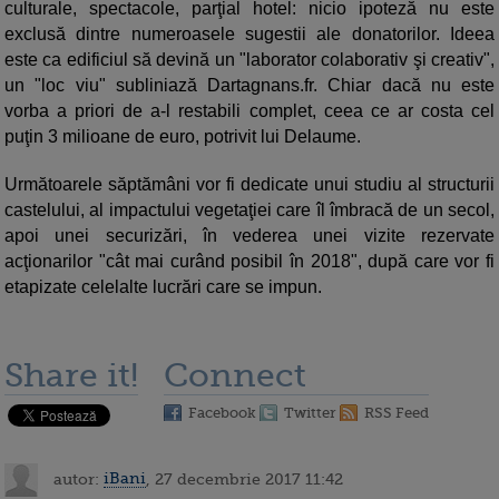
culturale, spectacole, parţial hotel: nicio ipoteză nu este
exclusă dintre numeroasele sugestii ale donatorilor. Ideea
este ca edificiul să devină un "laborator colaborativ şi creativ",
un "loc viu" subliniază Dartagnans.fr. Chiar dacă nu este
vorba a priori de a-l restabili complet, ceea ce ar costa cel
puţin 3 milioane de euro, potrivit lui Delaume.
Următoarele săptămâni vor fi dedicate unui studiu al structurii
castelului, al impactului vegetaţiei care îl îmbracă de un secol,
apoi unei securizări, în vederea unei vizite rezervate
acţionarilor "cât mai curând posibil în 2018", după care vor fi
etapizate celelalte lucrări care se impun.
Share it!
Connect
Facebook
Twitter
RSS Feed
autor:
iBani
, 27 decembrie 2017 11:42