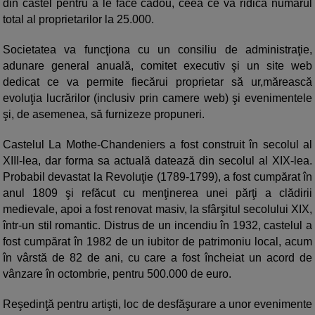
din castel pentru a le face cadou, ceea ce va ridica numărul
total al proprietarilor la 25.000.
Societatea va funcţiona cu un consiliu de administraţie,
adunare general anuală, comitet executiv şi un site web
dedicat ce va permite fiecărui proprietar să ur,mărească
evoluţia lucrărilor (inclusiv prin camere web) şi evenimentele
şi, de asemenea, să furnizeze propuneri.
Castelul La Mothe-Chandeniers a fost construit în secolul al
XIII-lea, dar forma sa actuală datează din secolul al XIX-lea.
Probabil devastat la Revoluţie (1789-1799), a fost cumpărat în
anul 1809 şi refăcut cu menţinerea unei părţi a clădirii
medievale, apoi a fost renovat masiv, la sfârşitul secolului XIX,
într-un stil romantic. Distrus de un incendiu în 1932, castelul a
fost cumpărat în 1982 de un iubitor de patrimoniu local, acum
în vârstă de 82 de ani, cu care a fost încheiat un acord de
vânzare în octombrie, pentru 500.000 de euro.
Reşedinţă pentru artişti, loc de desfăşurare a unor evenimente