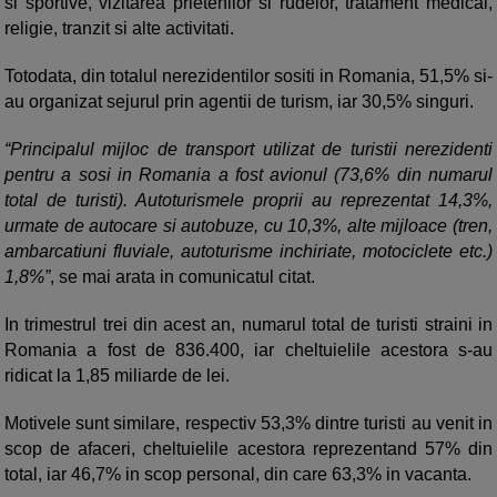
si sportive, vizitarea prietenilor si rudelor, tratament medical,
religie, tranzit si alte activitati.
Totodata, din totalul nerezidentilor sositi in Romania, 51,5% si-
au organizat sejurul prin agentii de turism, iar 30,5% singuri.
“Principalul mijloc de transport utilizat de turistii nerezidenti
pentru a sosi in Romania a fost avionul (73,6% din numarul
total de turisti). Autoturismele proprii au reprezentat 14,3%,
urmate de autocare si autobuze, cu 10,3%, alte mijloace (tren,
ambarcatiuni fluviale, autoturisme inchiriate, motociclete etc.)
1,8%”
, se mai arata in comunicatul citat.
In trimestrul trei din acest an, numarul total de turisti straini in
Romania a fost de 836.400, iar cheltuielile acestora s-au
ridicat la 1,85 miliarde de lei.
Motivele sunt similare, respectiv 53,3% dintre turisti au venit in
scop de afaceri, cheltuielile acestora reprezentand 57% din
total, iar 46,7% in scop personal, din care 63,3% in vacanta.