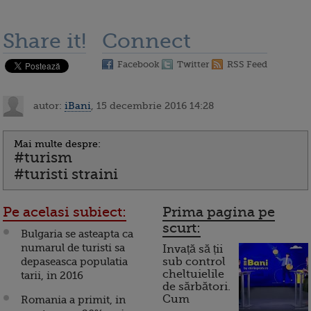
Share it!
Connect
Facebook
Twitter
RSS Feed
autor:
iBani
, 15 decembrie 2016 14:28
Mai multe despre:
#turism
#turisti straini
Pe acelasi subiect:
Prima pagina pe
scurt:
Bulgaria se asteapta ca
numarul de turisti sa
Invață să ții
depaseasca populatia
sub control
cheltuielile
tarii, in 2016
de sărbători.
Cum
Romania a primit, in