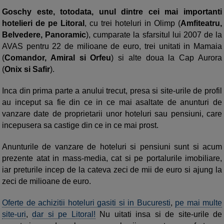
Goschy este, totodata, unul dintre cei mai importanti
hotelieri de pe Litoral
, cu trei hoteluri in Olimp (
Amfiteatru,
Belvedere, Panoramic
), cumparate la sfarsitul lui 2007 de la
AVAS pentru 22 de milioane de euro, trei unitati in Mamaia
(
Comandor, Amiral si Orfeu
) si alte doua la Cap Aurora
(
Onix si Safir
).
Inca din prima parte a anului trecut, presa si site-urile de profil
au inceput sa fie din ce in ce mai asaltate de anunturi de
vanzare date de proprietarii unor hoteluri sau pensiuni, care
incepusera sa castige din ce in ce mai prost.
Anunturile de vanzare de hoteluri si pensiuni sunt si acum
prezente atat in mass-media, cat si pe portalurile imobiliare,
iar preturile incep de la cateva zeci de mii de euro si ajung la
zeci de milioane de euro.
Oferte de achizitii hoteluri gasiti si in Bucuresti
,
pe mai multe
site-uri
,
dar si pe Litoral!
Nu uitati insa si de site-urile de