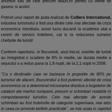
anunturi sau de cele precum okazii.ro pentru ca oferte se
gasesc si acolo!
Potrivit unui raport de piata realizat de
Colliers International,
industria turismului a fost una dintre cele mai afectate de criza
economica mondiala, acest lucru ducand la scaderea atat a
cererii de servicii hoteliere, cat si la reducerea sumelor
cheltuite de turisti!
Conform raportului, in Bucuresti, anul trecut, sosirile de turisti
au inregistrat o scadere de 8% in medie, iar durata medie a
sejurului s-a redus pana la 1,8 nopti, de la 2,1 nopti in 2008.
"Ca o destinatie care se bazeaza in proportie de 80% pe
turismul de afaceri, Bucurestiul a fost puternic afectat de criza
economica ce a determinat micsorarea drastica a bugetelor de
calatorii ale marilor companii, precum si schimbari notabile in
comportamentul turistilor. Cele mai afectate de aceste
schimbari au fost hotelurile de categorie superioara, mai ales
in ceea ce priveste tarifele practicate",
se mai arata in raportul