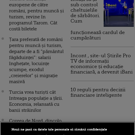
europene de către
sub control
cheltuielile
români, pentru muncă și
de sărbători.
turism, revine în
Cum
programul Tarom. Cât
costă biletele
funcționează cardul de
cumpărături
Țara preferată de români
pentru muncă și turism,
departe de a fi “pământul
Incont , site-ul Știrile Pro
făgăduinței”: salarii
TV de informații
înghețate, locuințe
economice și educație
scumpe, exodul
financiară, a devenit iBani
„creierelor” și migrație
masivă
10 reguli pentru decizii
Turcia vrea turiști cât
financiare inteligente
întreaga populație a țării.
Economia, relansată cu
banii străinilor
Coreea de Nord, dincolo
de regimul totalitar. Un
Nouă ne pasă ca datele tale personale să rămână confidențiale
publicist francez a lansat