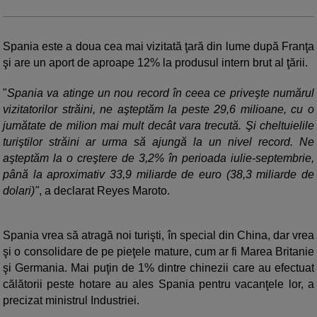
Spania este a doua cea mai vizitată ţară din lume după Franţa
şi are un aport de aproape 12% la produsul intern brut al ţării.
"
Spania va atinge un nou record în ceea ce priveşte numărul
vizitatorilor străini, ne aşteptăm la peste 29,6 milioane, cu o
jumătate de milion mai mult decât vara trecută. Şi cheltuielile
turiştilor străini ar urma să ajungă la un nivel record. Ne
aşteptăm la o creştere de 3,2% în perioada iulie-septembrie,
până la aproximativ 33,9 miliarde de euro (38,3 miliarde de
dolari)"
, a declarat Reyes Maroto.
Spania vrea să atragă noi turişti, în special din China, dar vrea
şi o consolidare de pe pieţele mature, cum ar fi Marea Britanie
şi Germania. Mai puţin de 1% dintre chinezii care au efectuat
călătorii peste hotare au ales Spania pentru vacanţele lor, a
precizat ministrul Industriei.