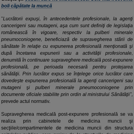
boli căpătate la muncă
"
Lucrătorii expuşi, în antecedentele profesionale, la agenţi
cancerigeni sau mutageni, aşa cum sunt definiţi de legislaţia
românească în vigoare, respectiv la pulberi minerale
pneumoconiogene, beneficiază de supravegherea stării de
sănătate în relaţie cu expunerea profesională menţionată şi
după încetarea expunerii sau a activităţii profesionale,
denumită în continuare supraveghere medicală post-expunere
profesională, pe perioada necesară pentru protejarea
sănătăţii. Prin lucrător expus se înţelege orice lucrător care
dovedeşte expunerea profesională la agenţi cancerigeni sau
mutageni şi pulberi minerale pneumoconiogene prin
documente oficiale stabilite prin ordin al ministrului Sănătăţii",
prevede actul normativ.
Supravegherea medicală post-expunere profesională se va
realiza prin cabinetele de medicina muncii şi
secţiile/compartimentele de medicina muncii din structura