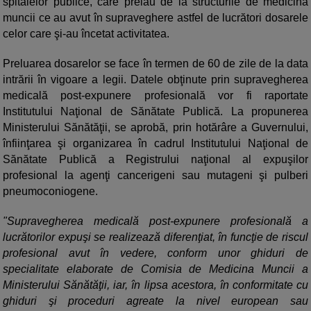
spitalelor publice, care preiau de la structurile de medicina
muncii ce au avut în supraveghere astfel de lucrători dosarele
celor care şi-au încetat activitatea.
Preluarea dosarelor se face în termen de 60 de zile de la data
intrării în vigoare a legii. Datele obţinute prin supravegherea
medicală post-expunere profesională vor fi raportate
Institutului Naţional de Sănătate Publică. La propunerea
Ministerului Sănătăţii, se aprobă, prin hotărâre a Guvernului,
înfiinţarea şi organizarea în cadrul Institutului Naţional de
Sănătate Publică a Registrului naţional al expuşilor
profesional la agenţi cancerigeni sau mutageni şi pulberi
pneumoconiogene.
"Supravegherea medicală post-expunere profesională a
lucrătorilor expuşi se realizează diferenţiat, în funcţie de riscul
profesional avut în vedere, conform unor ghiduri de
specialitate elaborate de Comisia de Medicina Muncii a
Ministerului Sănătăţii, iar, în lipsa acestora, în conformitate cu
ghiduri şi proceduri agreate la nivel european sau