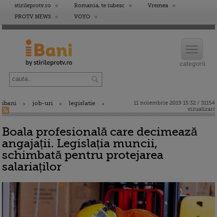
stirileprotv.ro
Romania, te iubesc
Vremea
PROTV NEWS
VOYO
ibani
job-uri
legislatie
11 noiembrie 2019 15:32 / 31154
vizualizari
Boala profesională care decimează
angajații. Legislația muncii,
schimbată pentru protejarea
salariaților