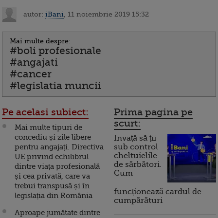
autor:
iBani
, 11 noiembrie 2019 15:32
Mai multe despre:
#boli profesionale
#angajati
#cancer
#legislatia muncii
Pe acelasi subiect:
Prima pagina pe
scurt:
Mai multe tipuri de
concediu și zile libere
Invață să ții
pentru angajați. Directiva
sub control
cheltuielile
UE privind echilibrul
de sărbători.
dintre viața profesională
Cum
și cea privată, care va
trebui transpusă și în
funcționează cardul de
legislația din România
cumpărături
Aproape jumătate dintre