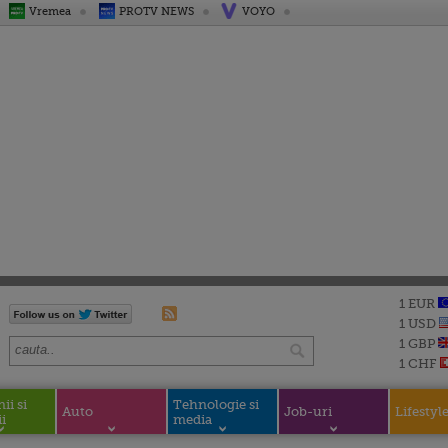
Vremea
PROTV NEWS
VOYO
1 EUR
1 USD
1 GBP
1 CHF
i si
Tehnologie si
Auto
Job-uri
Lifestyl
i
media