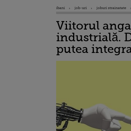
ibani
job-uri
joburi strainatate
Viitorul angaj
industrială. 
putea integr