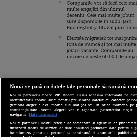
Companiile vor să facă cele mai
multe angajări din ultimul
deceniu. Cele mai multe joburi
sunt disponibile în sudul țării,
Bucureștiul și Ilfovul pun frână
Efectele migrației: tot mai puțin
forță de muncă și tot mai multe
joburi vacante. Companiile au
nevoie de peste 60.000 de angaj
Stirileprotv.ro
ilike-it.
Nouă ne pasă ca datele tale personale să rămână con
Noi și partenerii noștri
201
stocăm și/sau accesăm informații pe disp
identificatorii cookie unici pentru prelucrarea datelor cu caracter person
gestiona alegerile dvs. făcând clic mai jos sau în orice moment, pe 
confidențialitate. Aceste alegeri vor fi raportate partenerilor noștr
navigarea.
Mai multe detalii
Cum să-ți păstrezi grădina
Noi si partenerii nostri (retelele de socializare si agentiile de publicita
sănătoasă pe timp de
furnizorii nostri de servicii de date analitice) prelucram date pentru a p
caniculă. Secrete pentru
functioneze, pentru a personaliza continutul si anunturile publicitare
gazon, flori și legume