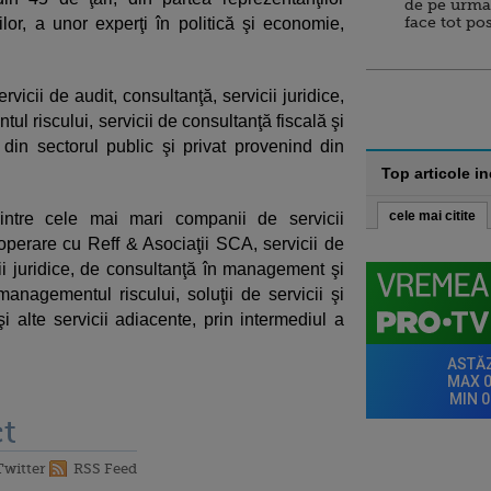
de pe urma
face tot po
lor, a unor experţi în politică şi economie,
rvicii de audit, consultanţă, servicii juridice,
l riscului, servicii de consultanţă fiscală şi
i din sectorul public şi privat provenind din
Top articole i
cele mai citite
intre cele mai mari companii de servicii
ooperare cu Reff & Asociaţii SCA, servicii de
cii juridice, de consultanţă în management şi
managementul riscului, soluţii de servicii şi
i alte servicii adiacente, prin intermediul a
t
Twitter
RSS Feed