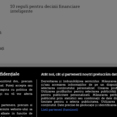
10 reguli pentru decizii financiare
inteligente
ă
ați
ro
foodstory.ro
Procinema.ro
fidențiale
Atât noi, cât și partenerii noștri prelucrăm dat
ozitivul dvs., precum
Dezvoltarea și îmbunătățirea serviciilor. Măsurarea
și/sau accesarea informațiilor de pe un dispoziti
al. Puteți accepta sau
selectarea conținutului personalizat. Crearea prof
pagina cu politica de
Utilizarea profilurilor pentru selectarea publicității
i și nu vă vor afecta
pentru publicitate personalizată. Măsurarea perfo
publicului prin statistici sau combinații de date di
limitate pentru a selecta publicitatea. Utilizarea
conținutul. Date precise de geolocație și identificarea
te partenere, precum si
(P) Descoperă Lumea
ermite website-ului sa
Listă parteneri (furnizori)
Nikolaj Coster-Wa
Evenimentelor din România
Urzeala Tronurilor
 afisate in functie de
cu Transilvania Events!