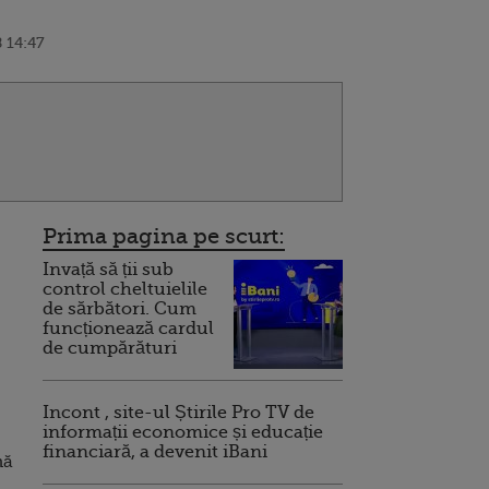
 14:47
Prima pagina pe scurt:
Invață să ții sub
control cheltuielile
de sărbători. Cum
funcționează cardul
de cumpărături
Incont , site-ul Știrile Pro TV de
informații economice și educație
financiară, a devenit iBani
nă