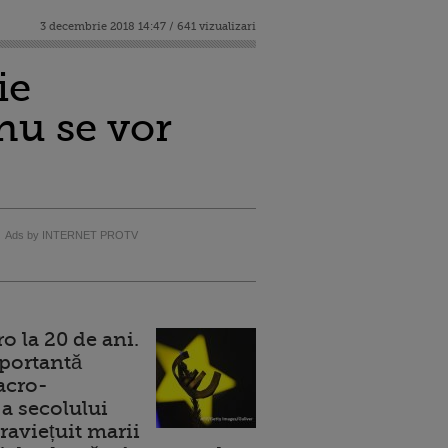
3 decembrie 2018 14:47 / 641 vizualizari
ie
 nu se vor
Ads by INTERNET PROTV
 la 20 de ani.
portantă
acro-
a secolului
raviețuit marii