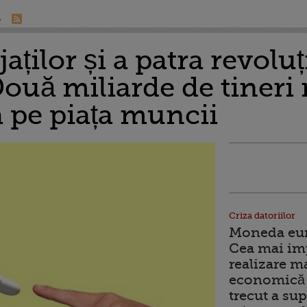
aților și a patra revoluț
Două miliarde de tineri
a pe piața muncii
Criza datoriilor
Moneda euro
Cea mai im
realizare m
economică 
trecut a sup