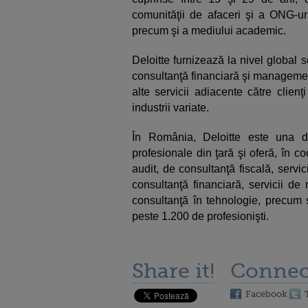
comunităţii de afaceri şi a ONG-uri
precum şi a mediului academic.
Deloitte furnizează la nivel global se
consultanţă financiară şi managementu
alte servicii adiacente către clienţ
industrii variate.
În România, Deloitte este una d
profesionale din ţară şi oferă, în c
audit, de consultanţă fiscală, servi
consultanţă financiară, servicii de 
consultanţă în tehnologie, precum ş
peste 1.200 de profesionişti.
Share it!
Connec
Facebook