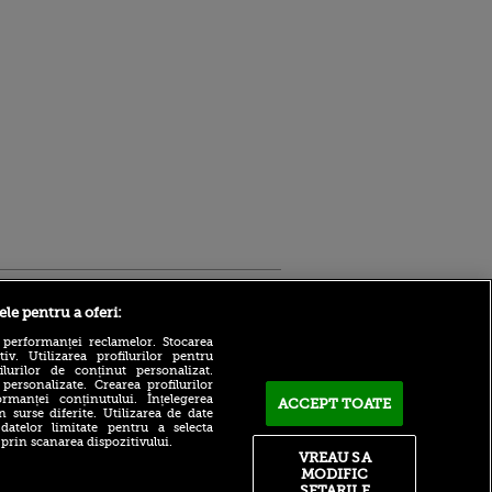
Sport.ro
ele pentru a oferi:
 performanței reclamelor. Stocarea
v. Utilizarea profilurilor pentru
ilurilor de conținut personalizat.
 personalizate. Crearea profilurilor
rmanței conținutului. Înțelegerea
ACCEPT TOATE
n surse diferite. Utilizarea de date
 datelor limitate pentru a selecta
 prin scanarea dispozitivului.
Tragedie pentru Lionel
VREAU SA
ldau din
Messi: tatăl și agentul său,
MODIFIC
 și
Jorge, a murit la 68 de ani
SETARILE