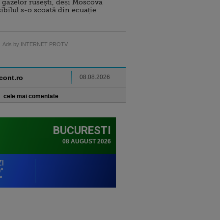
 gazelor rusești, deși Moscova
sibilul s-o scoată din ecuație
Ads by INTERNET PROTV
ncont.ro
08.08.2026
cele mai comentate