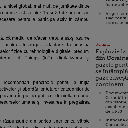
americani,
foarte acti
 la nivel global, mai mult de jumătate dintre
 cuprinse astăzi între 15 şi 29 de ani nu vor
Alegeri eu
aleg condu
necesare pentru a participa activ în câmpul
care este m
ată, că mediul de afaceri trebuie să-şi asume
lor pentru a le asigura adaptarea la Industria
Ucraina
Explozie la
selor fizice cu tehnologiile digitale, precum:
din Ucraina
 Internet of Things (IoT), digitalizarea şi
gazele pent
se întâmplă 
gaze ruseșt
 recomandări principale pentru a iniţia
continent
tivelor şi abordărilor tuturor categoriilor de
Documente d
licarea în politici publice, dezvoltarea unor
Cernobîl, c
 resurselor umane şi investirea în pregătirea
din istorie,
accidente 
de URSS
Inundație d
răspunsurile din partea tinerilor cu vârste
Cum a deve
in 45 de ţări, din partea reprezentanţilor