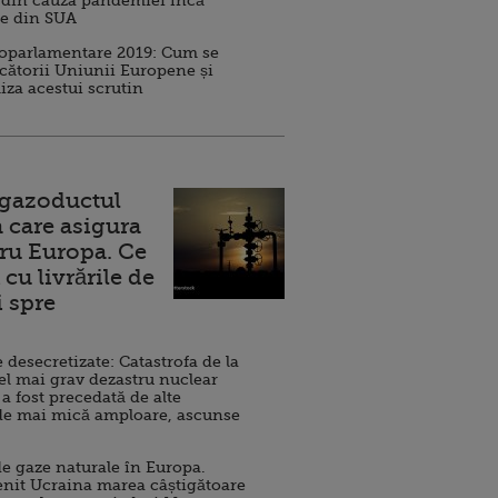
 din cauza pandemiei încă
ve din SUA
roparlamentare 2019: Cum se
cătorii Uniunii Europene și
iza acestui scrutin
 gazoductul
 care asigura
ru Europa. Ce
cu livrările de
i spre
esecretizate: Catastrofa de la
el mai grav dezastru nuclear
 a fost precedată de alte
de mai mică amploare, ascunse
e gaze naturale în Europa.
nit Ucraina marea câștigătoare