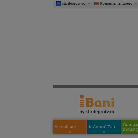
stirileprotv.ro
Romania, te iubesc
Compani
Actualitate
inContul Tau
industri