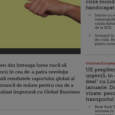
crize mondi
handicapat 
Istorie cu 
vulnerabilă
cauza dator
de la BCE
Șomajul în 
de criză. R
puțini șom
Uniunea Europea
eri din întreaga lume riscă să
UE pregăte
ncii în cea de-a patra revoluţie
urgență, în
ată rezultatele raportului global al
deal” cu Lo
de muncă de mâine pentru cea de a
ianuarie. 
 realizat împreună cu Global Business
vizate: pesc
transportul 
New York T
intrarea în