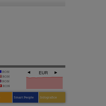
EUR
RON
RON
RON
RON
e
Smart People
Infografice