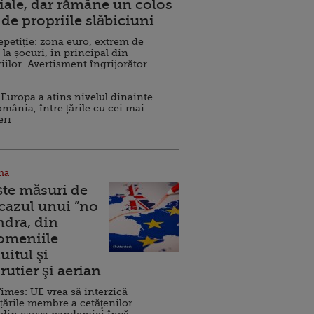
ale, dar rămâne un colos
de propriile slăbiciuni
repetiție: zona euro, extrem de
 la șocuri, în principal din
iilor. Avertisment îngrijorător
Europa a atins nivelul dinainte
omânia, între țările cu cei mai
eri
na
ște măsuri de
 cazul unui ”no
ndra, din
Domeniile
uitul şi
rutier şi aerian
imes: UE vrea să interzică
 țările membre a cetăţenilor