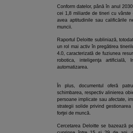
Conform datelor, până în anul 2030,
cei 1,8 miliarde de tineri cu vârste
avea aptitudinile sau calificările 
muncii.
Raportul Deloitte subliniază, totod
un rol mai activ în pregătirea tineri
4.0, caracterizată de fuziunea resur
robotica, inteligenţa artificială,
automatizarea.
În plus, documentul oferă patru
schimbarea, respectiv alinierea obiec
persoane implicate sau afectate, imp
strategii solide privind gestionarea
forţei de muncă.
Cercetarea Deloitte se bazează pe 
cuprinse între 15 şi 29 de ani, d