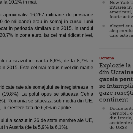
a la 10,2% in mai.
New York T
intrarea în
americani,
o aproximativ 16,267 milioane de persoane
foarte acti
330 de milioane) erau in somaj in cursul lunii
Alegeri eu
cat in perioada similara din 2015. In randul
aleg condu
a 20,7% in zona euro, iar cel mai ridicat nivel,
care este m
Ucraina
lui a scazut in mai la 8,6%, de la 8,7% in
Explozie la
 din 2015. Este cel mai redus nivel din martie
din Ucraina
gazele pent
se întâmplă 
idicate rate ale somajului se inregistreaza in
gaze ruseșt
a (19,8%). La polul opus se situeaza Cehia
continent
2%). Romania se situeaza sub media din UE,
 in crestere fata de 6,4% in aprilie.
Documente d
Cernobîl, c
din istorie,
ului a scazut in 26 de state membre ale UE,
accidente 
ut in Austria (de la 5,9% la 6,1%).
de URSS