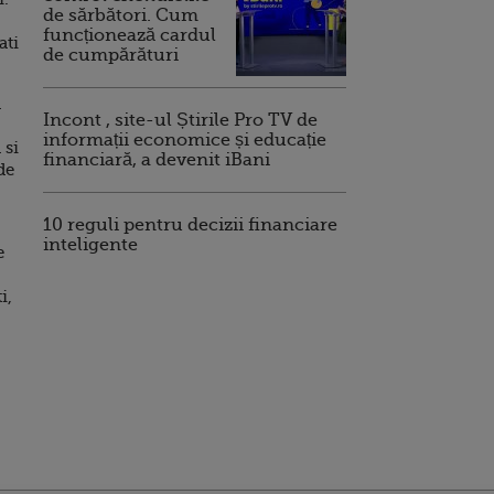
de sărbători. Cum
funcționează cardul
ati
de cumpărături
a
Incont , site-ul Știrile Pro TV de
informații economice și educație
 si
financiară, a devenit iBani
de
10 reguli pentru decizii financiare
inteligente
e
i,