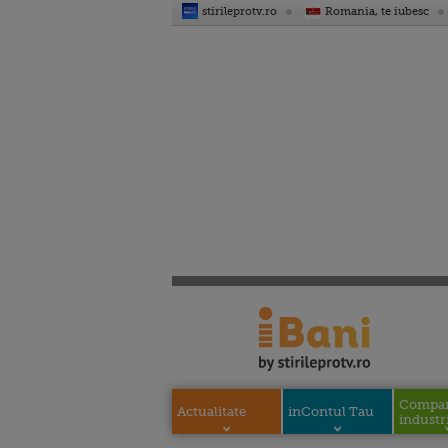
stirileprotv.ro
Romania, te iubesc
Compani
Actualitate
inContul Tau
industri