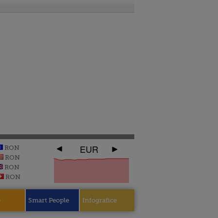
EUR
RON
RON
RON
RON
e
Smart People
Infografice