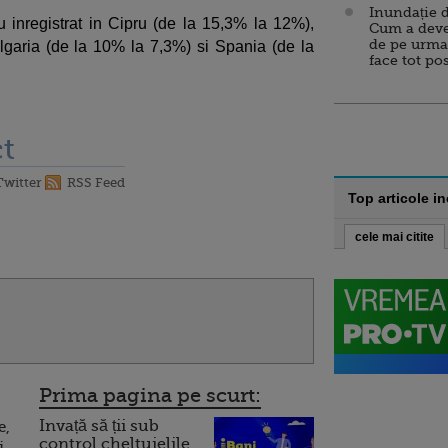
Inundație d
 inregistrat in Cipru (de la 15,3% la 12%),
Cum a deve
de pe urma
lgaria (de la 10% la 7,3%) si Spania (de la
face tot po
t
Twitter
RSS Feed
Top articole i
cele mai citite
Prima pagina pe scurt:
Invață să ții sub
e,
control cheltuielile
i.