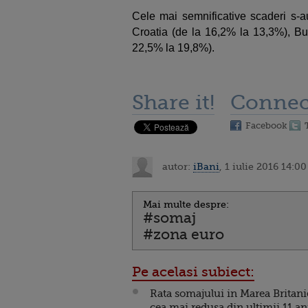
Cele mai semnificative scaderi s-au
Croatia (de la 16,2% la 13,3%), Bu
22,5% la 19,8%).
Share it!
Connec
Facebook
autor:
iBani
, 1 iulie 2016 14:00
Mai multe despre:
#somaj
#zona euro
Pe acelasi subiect:
Rata somajului in Marea Britani
cea mai redusa din ultimii 11 an