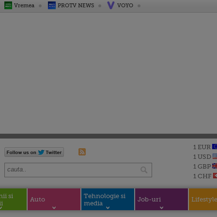
Vremea
PROTV NEWS
VOYO
1 EUR
1 USD
1 GBP
1 CHF
i si
Tehnologie si
Auto
Job-uri
Lifestyl
i
media