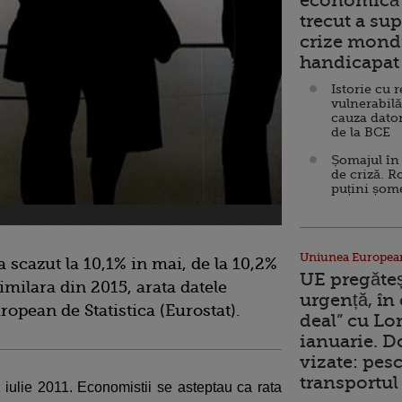
economică 
trecut a sup
crize mondi
handicapat 
Istorie cu 
vulnerabilă
cauza dator
de la BCE
Șomajul în 
de criză. R
puțini șom
Uniunea Europea
 scazut la 10,1% in mai, de la 10,2%
UE pregăte
similara din 2015, arata datele
urgență, în
ropean de Statistica (Eurostat).
deal” cu Lo
ianuarie. 
vizate: pesc
transportul 
 iulie 2011. Economistii se asteptau ca rata