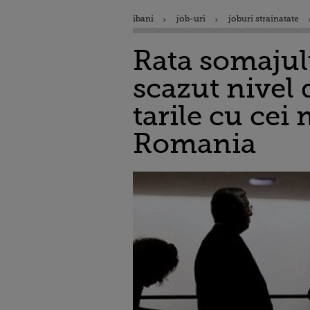
ibani
job-uri
joburi strainatate
Rata somajulu
scazut nivel 
tarile cu cei
Romania