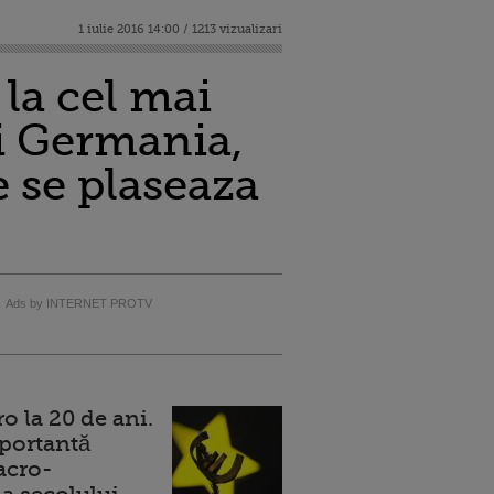
1 iulie 2016 14:00 / 1213 vizualizari
la cel mai
si Germania,
e se plaseaza
Ads by INTERNET PROTV
 la 20 de ani.
portantă
acro-