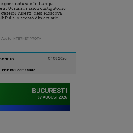
e gaze naturale în Europa.
nit Ucraina marea câștigătoare
 gazelor rusești, deși Moscova
sibilul s-o scoată din ecuație
Ads by INTERNET PROTV
ncont.ro
07.08.2026
cele mai comentate