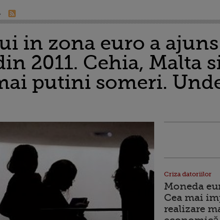
i in zona euro a ajuns 
din 2011. Cehia, Malta 
 mai putini someri. Und
Criza datoriilor
Moneda euro
Cea mai im
realizare m