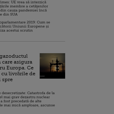
imes: UE vrea să interzică
 țările membre a cetăţenilor
 din cauza pandemiei încă
ve din SUA
roparlamentare 2019: Cum se
cătorii Uniunii Europene și
iza acestui scrutin
 gazoductul
 care asigura
ru Europa. Ce
cu livrările de
i spre
esecretizate: Catastrofa de la
el mai grav dezastru nuclear
 a fost precedată de alte
de mai mică amploare, ascunse