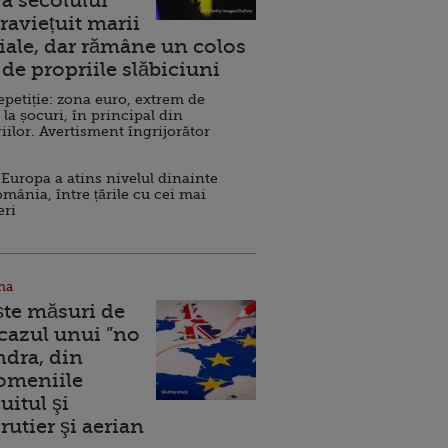
a secolului
raviețuit marii
ale, dar rămâne un colos
de propriile slăbiciuni
repetiție: zona euro, extrem de
 la șocuri, în principal din
iilor. Avertisment îngrijorător
Europa a atins nivelul dinainte
omânia, între țările cu cei mai
eri
na
ște măsuri de
 cazul unui ”no
ndra, din
Domeniile
uitul şi
rutier şi aerian