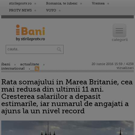
stirileprotv.ro
Romania, te iubesc
Vremea
PROTV NEWS
VOYO
ibani
actualitate
20 iunie 2016 15:59 / 4238
vizualizari
international
Rata somajului in Marea Britanie, cea
mai redusa din ultimii 11 ani.
Cresterea salariilor a depasit
estimarile, iar numarul de angajati a
ajuns la un nivel record