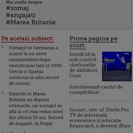
Mai multe despre:
#somaj
#angajati
#Marea Britanie
Pe acelasi subiect:
Prima pagina pe
scurt:
Somajul in Germania a
scazut la un nivel
Invață să ții
nemaiintalnit dupa
sub control
cheltuielile
reunificarea tarii in 1990.
de sărbători.
Grecia si Spania
Cum
continua sa aiba record
de someri
funcționează cardul de
cumpărături
Salariile in Marea
Britanie au depasit
estimarile, iar somajul se
Incont , site-ul Știrile Pro
afla la cel mai redus nivel
TV de informații
din ultimii 10 ani. Record
economice și educație
de angajati, in Regat
financiară, a devenit iBani