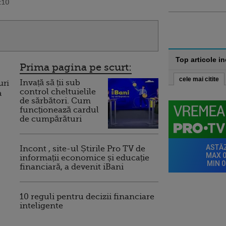
:10
Top articole i
Prima pagina pe scurt:
cele mai citite
Invață să ții sub
uri
control cheltuielile
a
de sărbători. Cum
funcționează cardul
de cumpărături
Incont , site-ul Știrile Pro TV de
informații economice și educație
financiară, a devenit iBani
10 reguli pentru decizii financiare
inteligente