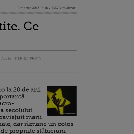
12 martie 2013 16:10 / 1367 vizualizari
ite. Ce
Ads by INTERNET PROTV
 la 20 de ani.
portantă
acro-
a secolului
raviețuit marii
ale, dar rămâne un colos
de propriile slăbiciuni