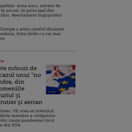
repetiție: zona euro, extrem de
 la șocuri, în principal din
iilor. Avertisment îngrijorător
Europa a atins nivelul dinainte
omânia, între țările cu cei mai
eri
na
ște măsuri de
 cazul unui ”no
ndra, din
Domeniile
uitul şi
rutier şi aerian
imes: UE vrea să interzică
 țările membre a cetăţenilor
 din cauza pandemiei încă
ve din SUA