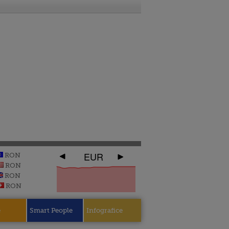
EUR
RON
RON
RON
RON
e
Smart People
Infografice