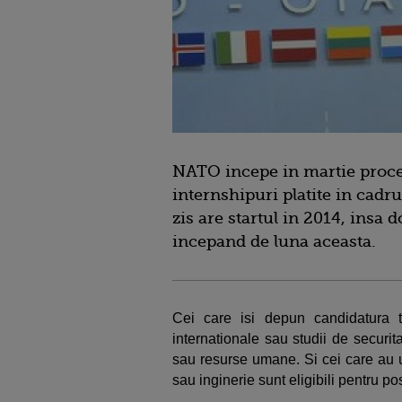
NATO incepe in martie proces
internshipuri platite in cadr
zis are startul in 2014, insa d
incepand de luna aceasta.
Cei care isi depun candidatura tr
internationale sau studii de securita
sau resurse umane. Si cei care au u
sau inginerie sunt eligibili pentru p