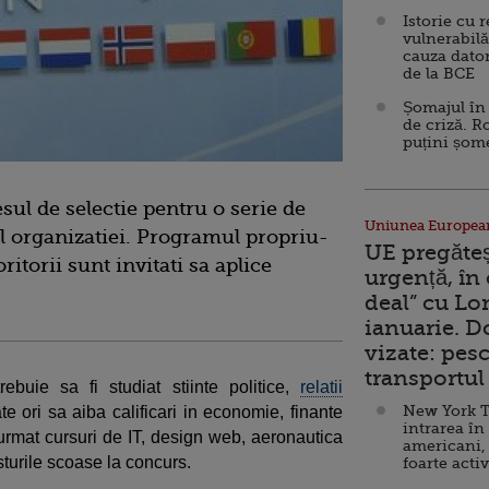
Istorie cu 
vulnerabilă
cauza dator
de la BCE
Șomajul în 
de criză. R
puțini șom
ul de selectie pentru o serie de
Uniunea Europea
ul organizatiei. Programul propriu-
UE pregăte
oritorii sunt invitati sa aplice
urgență, în
deal” cu Lo
ianuarie. 
vizate: pesc
transportul 
ebuie sa fi studiat stiinte politice,
relatii
New York T
te ori sa aiba calificari in economie, finante
intrarea în
rmat cursuri de IT, design web, aeronautica
americani,
osturile scoase la concurs.
foarte acti