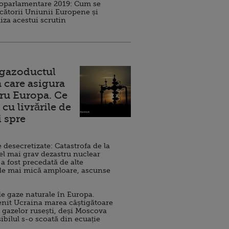
roparlamentare 2019: Cum se
cătorii Uniunii Europene și
iza acestui scrutin
 gazoductul
 care asigura
ru Europa. Ce
cu livrările de
i spre
esecretizate: Catastrofa de la
el mai grav dezastru nuclear
 a fost precedată de alte
de mai mică amploare, ascunse
e gaze naturale în Europa.
nit Ucraina marea câștigătoare
 gazelor rusești, deși Moscova
sibilul s-o scoată din ecuație