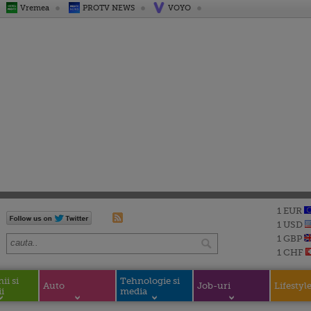
Vremea
PROTV NEWS
VOYO
1 EUR
1 USD
1 GBP
1 CHF
i si
Tehnologie si
Auto
Job-uri
Lifestyl
i
media