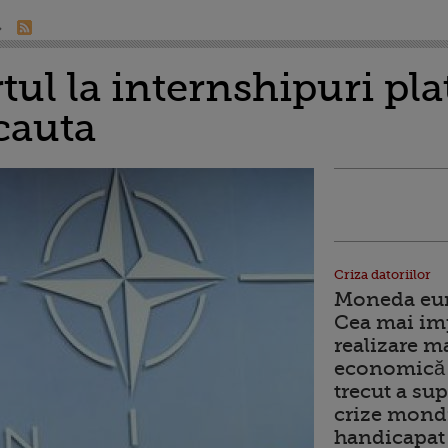
ul la internshipuri plat
 cauta
Criza datoriilor
Moneda euro
Cea mai im
realizare m
economică 
trecut a sup
crize mondi
handicapat 