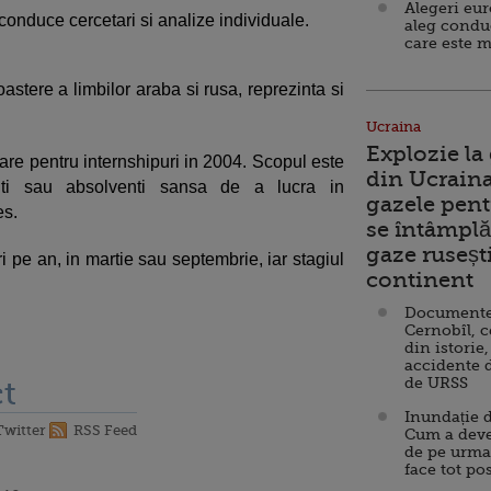
Alegeri eu
conduce cercetari si analize individuale.
aleg condu
care este m
tere a limbilor araba si rusa, reprezinta si
Ucraina
Explozie la
tare pentru internshipuri in 2004. Scopul este
din Ucraina
ti sau absolventi sansa de a lucra in
gazele pent
les.
se întâmplă 
gaze ruseșt
i pe an, in martie sau septembrie, iar stagiul
continent
Documente d
Cernobîl, c
din istorie,
accidente 
de URSS
t
Inundație d
Twitter
RSS Feed
Cum a deve
de pe urma
face tot po