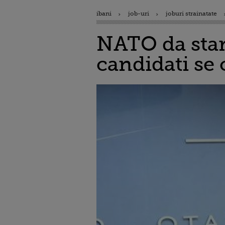
ibani
job-uri
joburi strainatate
NATO da start
candidati se