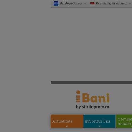
stirileprotv.ro
Romania, te iubesc
Compani
Actualitate
inContul Tau
industri