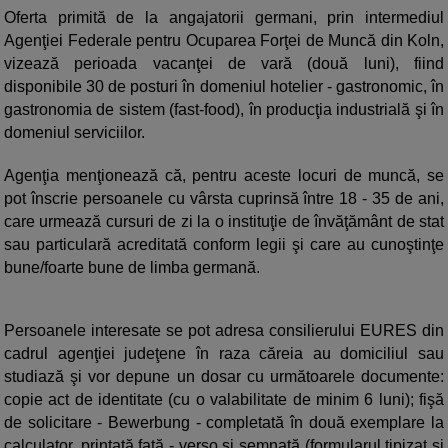
Oferta primită de la angajatorii germani, prin intermediul
Agenţiei Federale pentru Ocuparea Forţei de Muncă din Koln,
vizează perioada vacanţei de vară (două luni), fiind
disponibile 30 de posturi în domeniul hotelier - gastronomic, în
gastronomia de sistem (fast-food), în producţia industrială şi în
domeniul serviciilor.
Agenţia menţionează că, pentru aceste locuri de muncă, se
pot înscrie persoanele cu vârsta cuprinsă între 18 - 35 de ani,
care urmează cursuri de zi la o instituţie de învăţământ de stat
sau particulară acreditată conform legii şi care au cunoştinţe
bune/foarte bune de limba germană.
Persoanele interesate se pot adresa consilierului EURES din
cadrul agenţiei judeţene în raza căreia au domiciliul sau
studiază şi vor depune un dosar cu următoarele documente:
copie act de identitate (cu o valabilitate de minim 6 luni); fişă
de solicitare - Bewerbung - completată în două exemplare la
calculator, printată faţă - verso şi semnată (formularul tipizat şi