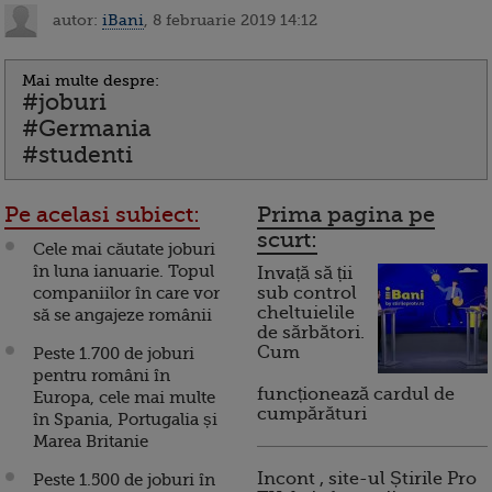
autor:
iBani
, 8 februarie 2019 14:12
Mai multe despre:
#joburi
#Germania
#studenti
Pe acelasi subiect:
Prima pagina pe
scurt:
Cele mai căutate joburi
în luna ianuarie. Topul
Invață să ții
companiilor în care vor
sub control
cheltuielile
să se angajeze românii
de sărbători.
Cum
Peste 1.700 de joburi
pentru români în
funcționează cardul de
Europa, cele mai multe
cumpărături
în Spania, Portugalia și
Marea Britanie
Incont , site-ul Știrile Pro
Peste 1.500 de joburi în