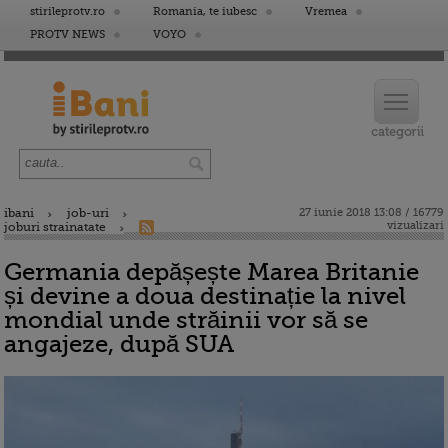
stirileprotv.ro
Romania, te iubesc
Vremea
PROTV NEWS
VOYO
ibani
job-uri
27 iunie 2018 13:08 / 16779
vizualizari
joburi strainatate
Germania depășește Marea Britanie
și devine a doua destinație la nivel
mondial unde străinii vor să se
angajeze, după SUA