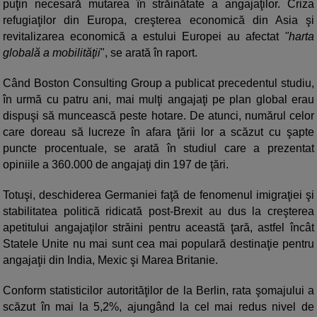
puţin necesară mutarea în străinătate a angajaţilor. Criza
refugiaţilor din Europa, creşterea economică din Asia şi
revitalizarea economică a estului Europei au afectat
"harta
globală a mobilităţii
", se arată în raport.
Când Boston Consulting Group a publicat precedentul studiu,
în urmă cu patru ani, mai mulţi angajaţi pe plan global erau
dispuşi să muncească peste hotare. De atunci, numărul celor
care doreau să lucreze în afara ţării lor a scăzut cu şapte
puncte procentuale, se arată în studiul care a prezentat
opiniile a 360.000 de angajaţi din 197 de ţări.
Totuşi, deschiderea Germaniei faţă de fenomenul imigraţiei şi
stabilitatea politică ridicată post-Brexit au dus la creşterea
apetitului angajaţilor străini pentru această ţară, astfel încât
Statele Unite nu mai sunt cea mai populară destinaţie pentru
angajaţii din India, Mexic şi Marea Britanie.
Conform statisticilor autorităţilor de la Berlin, rata şomajului a
scăzut în mai la 5,2%, ajungând la cel mai redus nivel de