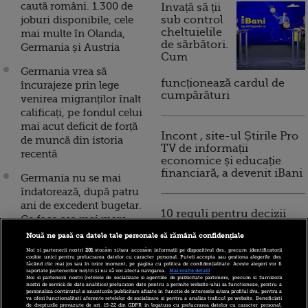
caută români. 1.300 de
Invață să ții
joburi disponibile, cele
sub control
cheltuielile
mai multe în Olanda,
de sărbători.
Germania și Austria
Cum
Germania vrea să
funcționează cardul de
încurajeze prin lege
cumpărături
venirea migranților înalt
calificați, pe fondul celui
mai acut deficit de forță
Incont , site-ul Știrile Pro
de muncă din istoria
TV de informații
recentă
economice și educație
financiară, a devenit iBani
Germania nu se mai
îndatorează, după patru
ani de excedent bugetar.
10 reguli pentru decizii
Ce face cea mai mare
financiare inteligente
economie europeană cu
Nouă ne pasă ca datele tale personale să rămână confidențiale
excesul de bani
Noi și partenerii noștri
201
stocăm și/sau accesăm informații pe dispozitivul dvs., precum identificatorii
cookie unici pentru prelucrarea datelor cu caracter personal. Puteți accepta sau gestiona alegerile dvs.
făcând clic mai jos sau în orice moment, pe pagina cu politica de confidențialitate. Aceste alegeri vor fi
Record de locuri de
raportate partenerilor noștri și nu vă vor afecta navigarea.
Mai multe detalii
Noi si partenerii nostri (retelele de socializare si agentiile de publicitate partenere, precum si furnizorii
muncă vacante în
nostri de servicii de date analitice) prelucram date pentru a permite website-ului sa functioneze, pentru a
personaliza continutul si anunturile publicitare afisate in functie de interesele si/sau profilul dvs., pentru a
Germania. Ce sunt
va oferi functionalitati aferente retelelor de socializare si pentru a analiza traficul pe website. Beneficiati
de drepturile prevazute de art. 15-22 din GDPR in legatura cu prelucrarea datelor cu caracter personal.