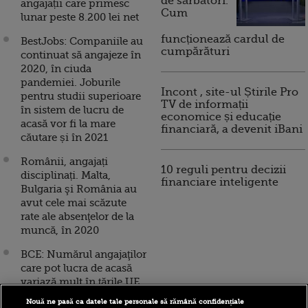
de sărbători.
angajații care primesc
Cum
lunar peste 8.200 lei net
funcționează cardul de
BestJobs: Companiile au
cumpărături
continuat să angajeze în
2020, în ciuda
pandemiei. Joburile
Incont , site-ul Știrile Pro
pentru studii superioare
TV de informații
în sistem de lucru de
economice și educație
acasă vor fi la mare
financiară, a devenit iBani
căutare și în 2021
Românii, angajați
10 reguli pentru decizii
disciplinați. Malta,
financiare inteligente
Bulgaria şi România au
avut cele mai scăzute
rate ale absenţelor de la
muncă, în 2020
BCE: Numărul angajaţilor
care pot lucra de acasă
variază mult în ţările UE.
Capitala europeană în
Nouă ne pasă ca datele tale personale să rămână confidențiale