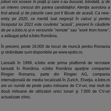
joburi noi scoase în piaţă şi care s-au bucurat, totodată, şi de
un interes crescut din partea candidaţilor. Atenţia acestora a
fost atrasă şi de joburile care pot fi făcute de acasă. Ca new-
entry pe 2020, ce merită luat negreşit în calcul şi pentru
începutul lui 2021 este cuvântul "acasă", prezent în căutările
de pe eJobs.ro şi-n versiunile "remote" sau "work from home"
,
a adăugat şeful eJobs România.
În prezent, peste 16.000 de locuri de muncă pentru Romania
şi străinătate sunt disponibile pe www.ejobs.ro.
Lansată în 1999, eJobs este prima platformă de recrutare
lansată în România. eJobs România aparţine companiei
Ringier Romania, parte din Ringier AG, compania
internaţională de media localizată în Zurich, Elveţia. eJobs.ro
are un număr de peste patru milioane de CV-uri, mai mult de
două milioane de utilizatori unici lunari şi 7.000 de CV-uri
actualizate zilnic.