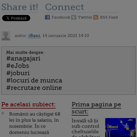
Share it!
Connect
Facebook
Twitter
RSS Feed
autor:
iBani
, 14 ianuarie 2021 14:10
Mai multe despre:
#anagajari
#eJobs
#joburi
#locuri de munca
#recrutare online
Pe acelasi subiect:
Prima pagina pe
scurt:
Românii au câștigat 68
lei în plus la salariu, în
Invață să ții
noiembrie. În ce
sub control
cheltuielile
domeniu lucrează