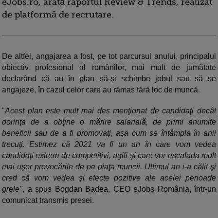
eJobs.ro, arată raportul Review & Trends, realizat
de platformă de recrutare.
De altfel, angajarea a fost, pe tot parcursul anului, principalul
obiectiv profesional al românilor, mai mult de jumătate
declarând că au în plan să-şi schimbe jobul sau să se
angajeze, în cazul celor care au rămas fără loc de muncă.
"
Acest plan este mult mai des menţionat de candidaţi decât
dorinţa de a obţine o mărire salarială, de primi anumite
beneficii sau de a fi promovaţi, aşa cum se întâmpla în anii
trecuţi. Estimez că 2021 va fi un an în care vom vedea
candidaţi extrem de competitivi, agili şi care vor escalada mult
mai uşor provocările de pe piaţa muncii. Ultimul an i-a călit şi
cred că vom vedea şi efecte pozitive ale acelei perioade
grele"
, a spus Bogdan Badea, CEO eJobs România, într-un
comunicat transmis presei.