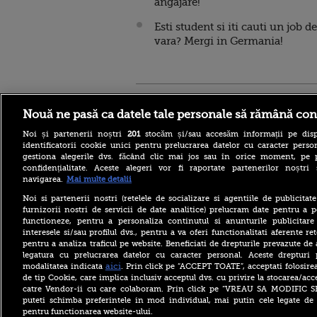
angajare!
Esti student si iti cauti un job de
vara? Mergi in Germania!
Stirileprotv.ro
ilike-it.
Nouă ne pasă ca datele tale personale să rămână con
Noi și partenerii noștri
201
stocăm și/sau accesăm informații pe disp
identificatorii cookie unici pentru prelucrarea datelor cu caracter person
gestiona alegerile dvs. făcând clic mai jos sau în orice moment, pe 
confidențialitate. Aceste alegeri vor fi raportate partenerilor noștr
navigarea.
Mai multe detalii
Reacția MAE după ce o
româncă a fost arestată în
Noi si partenerii nostri (retelele de socializare si agentiile de publicita
Germania pentru spionaj în
furnizorii nostri de servicii de date analitice) prelucram date pentru a p
favoarea Rusiei
functioneze, pentru a personaliza continutul si anunturile publicitare
interesele si/sau profilul dvs., pentru a va oferi functionalitati aferente ret
Alerta West Nile: două
pentru a analiza traficul pe website. Beneficiati de drepturile prevazute de
persoane au murit, iar
numărul cazurilor a ajuns la
legatura cu prelucrarea datelor cu caracter personal. Aceste drepturi 
10. Măsurile de protecție
aici
modalitatea indicata
. Prin click pe “ACCEPT TOATE”, acceptati folosire
împotriva țânțarilor
de tip Cookie, care implica inclusiv acceptul dvs. cu privire la stocarea/acc
catre Vendor-ii cu care colaboram. Prin click pe “VREAU SA MODIFIC 
Ce le-a spus Donald Trump
puteti schimba preferintele in mod individual, mai putin cele legate de 
donatorilor despre
pentru functionarea website-ului.
succesorul său pentru