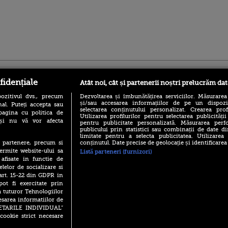
ro
foodstory.ro
Procinema.ro
fidențiale
Atât noi, cât și partenerii noștri prelucrăm dat
ozitivul dvs., precum
Dezvoltarea și îmbunătățirea serviciilor. Măsurarea
și/sau accesarea informațiilor de pe un dispoziti
al. Puteți accepta sau
selectarea conținutului personalizat. Crearea prof
pagina cu politica de
Utilizarea profilurilor pentru selectarea publicității
i și nu vă vor afecta
pentru publicitate personalizată. Măsurarea perfo
publicului prin statistici sau combinații de date di
limitate pentru a selecta publicitatea. Utilizarea
conținutul. Date precise de geolocație și identificarea
te partenere, precum si
(P) Descoperă Lumea
Emoții intense pe
ermite website-ului sa
Listă parteneri (furnizori)
Evenimentelor din România
Sebastian Stan! Iub
 afisate in functie de
cu Transilvania Events!
Annabelle, l-a făcu
elelor de socializare si
(P) Raku, gaming intens și o
 art. 15-22 din GDPR in
Din 14 septembrie
pauză binemeritată cu...
Popescu revine în 
pot fi exercitate prin
pizza Guseppe
principal la Pro T
a tuturor Tehnologiilor
(P) Poți folosi bonurile de
esarea informatiilor de
La 88 de ani și du
masă pentru a comanda
SETARILE INDIVIDUAL”
carieră fabuloasă î
mâncare acasă? Lista
cookie strict necesare
Anthony Hopkins 
aplicațiilor care le acceptă
lansează oficial î