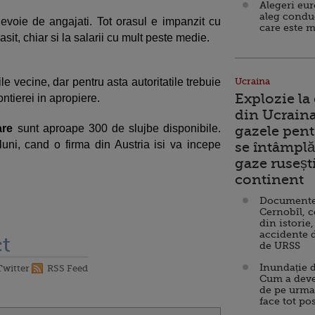
Alegeri eu
aleg condu
evoie de angajati. Tot orasul e impanzit cu
care este m
asit, chiar si la salarii cu mult peste medie.
ile vecine, dar pentru asta autoritatile trebuie
Ucraina
Explozie la
ntierei in apropiere.
din Ucraina
are
sunt aproape 300 de slujbe disponibile.
gazele pent
luni, cand o firma din Austria isi va incepe
se întâmplă 
gaze ruseșt
continent
Documente d
Cernobîl, c
din istorie,
accidente 
t
de URSS
Inundație d
Twitter
RSS Feed
Cum a deve
de pe urma
face tot po