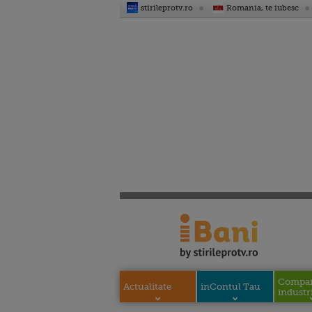
stirileprotv.ro
Romania, te iubesc
Compani
Actualitate
inContul Tau
industri