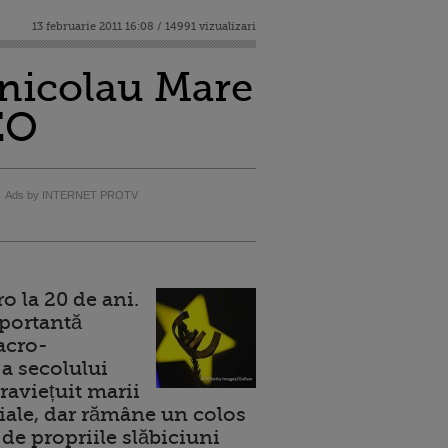
13 februarie 2011 16:08 / 14991 vizualizari
nnicolau Mare
EO
Ads by INTERNET PROTV
 la 20 de ani.
portantă
acro-
a secolului
raviețuit marii
ale, dar rămâne un colos
de propriile slăbiciuni