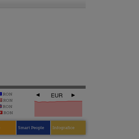
EUR
RON
RON
RON
RON
e
Smart People
Infografice