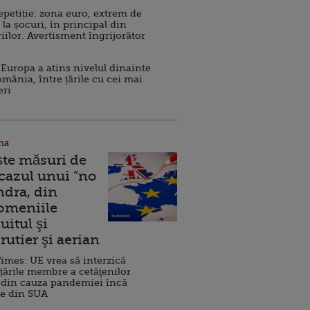
repetiție: zona euro, extrem de
 la șocuri, în principal din
iilor. Avertisment îngrijorător
Europa a atins nivelul dinainte
omânia, între țările cu cei mai
eri
na
ște măsuri de
 cazul unui ”no
ndra, din
Domeniile
uitul şi
rutier şi aerian
imes: UE vrea să interzică
 țările membre a cetăţenilor
 din cauza pandemiei încă
ve din SUA