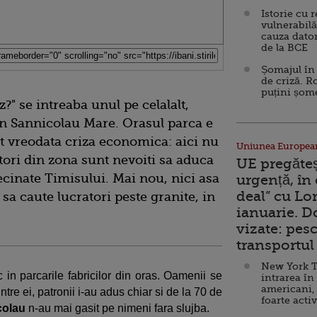
Istorie cu 
vulnerabilă
cauza dator
de la BCE
Șomajul în 
de criză. R
puțini șom
z?" se intreaba unul pe celalalt,
din Sannicolau Mare. Orasul parca e
st vreodata criza economica: aici nu
Uniunea Europea
tori din zona sunt nevoiti sa aduca
UE pregăte
ecinate Timisului. Mai nou, nici asa
urgență, în
deal” cu Lo
sa caute lucratori peste granite, in
ianuarie. 
vizate: pesc
transportul 
New York T
in parcarile fabricilor din oras. Oamenii se
intrarea în
americani,
tre ei, patronii i-au adus chiar si de la 70 de
foarte acti
colau
n-au mai gasit pe nimeni fara slujba.