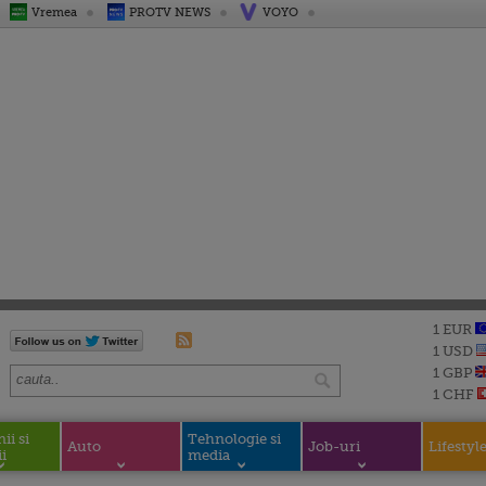
Vremea
PROTV NEWS
VOYO
1 EUR
1 USD
1 GBP
1 CHF
i si
Tehnologie si
Auto
Job-uri
Lifestyl
i
media