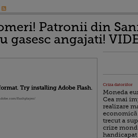
someri! Patronii din Sa
nu gasesc angajati! VID
Criza datoriilor
ormat. Try installing Adobe Flash.
Moneda euro
Cea mai im
.adobe.com/flashplayer/
realizare m
economică 
trecut a sup
crize mondi
handicapat 