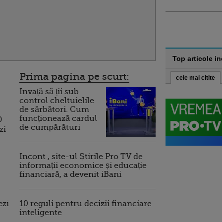
Top articole i
Prima pagina pe scurt:
cele mai citite
Invață să ții sub
control cheltuielile
de sărbători. Cum
funcționează cardul
0
de cumpărături
zi
Incont , site-ul Știrile Pro TV de
informații economice și educație
financiară, a devenit iBani
ezi
10 reguli pentru decizii financiare
inteligente