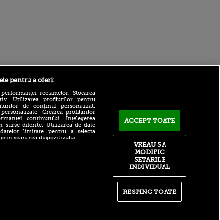
Sport.ro
ele pentru a oferi:
 performanței reclamelor. Stocarea
v. Utilizarea profilurilor pentru
ilurilor de conținut personalizat.
 personalizate. Crearea profilurilor
rmanței conținutului. Înțelegerea
ACCEPT TOATE
n surse diferite. Utilizarea de date
 datelor limitate pentru a selecta
 prin scanarea dispozitivului.
Atmosferă din altă lume la
ntru
VREAU SA
prezentarea lui Mohamed
ita lui,
MODIFIC
Salah la Trabzonspor pe
t tată!
SETARILE
Papara Park
INDIVIDUAL
, Adela
A plecat de la Manchester
rol
City pentru 50.000.000€ și a
V
semnat cu alt club din
RESPING TOATE
Premier League!
pă o
n film, Sir
După 15 ani la Fiorentina,
se
fratele lui Matteo Duțu de la
n muzică