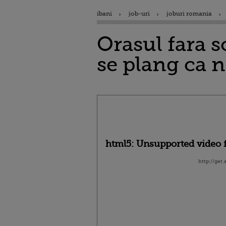
ibani
job-uri
joburi romania
Orasul fara 
se plang ca 
html5: Unsupported video f
http://get