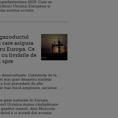
roparlamentare 2019: Cum se
cătorii Uniunii Europene și
iza acestui scrutin
 gazoductul
 care asigura
ru Europa. Ce
cu livrările de
i spre
esecretizate: Catastrofa de la
el mai grav dezastru nuclear
 a fost precedată de alte
de mai mică amploare, ascunse
e gaze naturale în Europa.
nit Ucraina marea câștigătoare
 gazelor rusești, deși Moscova
sibilul s-o scoată din ecuație