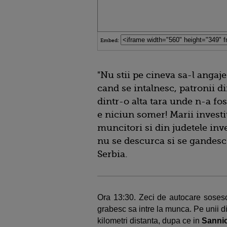
Embed:
"Nu stii pe cineva sa-l angaje
cand se intalnesc, patronii 
dintr-o alta tara unde n-a fo
e niciun somer! Marii investi
muncitori si din judetele inv
nu se descurca si se gandesc 
Serbia.
Ora 13:30. Zeci de autocare sosesc 
grabesc sa intre la munca. Pe unii din
kilometri distanta, dupa ce in
Sanni