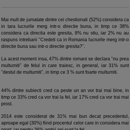
Mai mult de jumatate dintre cei chestionati (52%) considera ca
in tara lucrurile merg intr-o directie buna, in timp ce 38%
considera ca directia este gresita, 8% nu stiu, iar 2% nu au
raspuns intrebarii "Credeti ca in Romania lucrurile merg intr-o
directie buna sau intr-o directie gresita?".
La acest moment insa, 47% dintre romani se declara "nu prea
multumiti" de felul in care traiesc, in general, iar 31% sunt
"destul de multumiti", in timp ce 3 % sunt foarte multumiti.
44% dintre subiecti cred ca peste un an vor trai mai bine, in
timp ce 33% cred ca vor trai la fel, iar 17% cred ca vor trai mai
prost.
2014 este considerat de 31% mai bun decat precedentul,
aproape egal (30%) fiind procentul celor care in considera mai
prost, iar pentru 36% ambii ani sunt la fel.