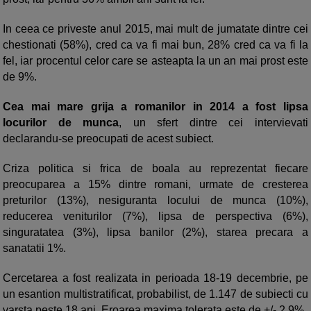
In ceea ce priveste anul 2015, mai mult de jumatate dintre cei
chestionati (58%), cred ca va fi mai bun, 28% cred ca va fi la
fel, iar procentul celor care se asteapta la un an mai prost este
de 9%.
Cea mai mare grija a romanilor in 2014 a fost lipsa
locurilor de munca
, un sfert dintre cei intervievati
declarandu-se preocupati de acest subiect.
Criza politica si frica de boala au reprezentat fiecare
preocuparea a 15% dintre romani, urmate de cresterea
preturilor (13%), nesiguranta locului de munca (10%),
reducerea veniturilor (7%), lipsa de perspectiva (6%),
singuratatea (3%), lipsa banilor (2%), starea precara a
sanatatii 1%.
Cercetarea a fost realizata in perioada 18-19 decembrie, pe
un esantion multistratificat, probabilist, de 1.147 de subiecti cu
varsta peste 18 ani. Eroarea maxima tolerata este de +/- 2,9%.