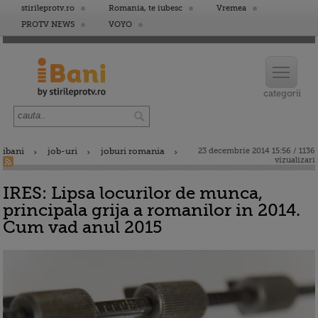
stirileprotv.ro
Romania, te iubesc
Vremea
PROTV NEWS
VOYO
ibani
job-uri
joburi romania
23 decembrie 2014 15:56 / 1136
vizualizari
IRES: Lipsa locurilor de munca,
principala grija a romanilor in 2014.
Cum vad anul 2015