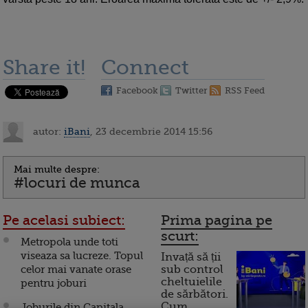
Share it!
Connect
Facebook
Twitter
RSS Feed
autor:
iBani
, 23 decembrie 2014 15:56
Mai multe despre:
#locuri de munca
Pe acelasi subiect:
Prima pagina pe
scurt:
Metropola unde toti
viseaza sa lucreze. Topul
Invață să ții
celor mai vanate orase
sub control
cheltuielile
pentru joburi
de sărbători.
Cum
Joburile din Capitala,