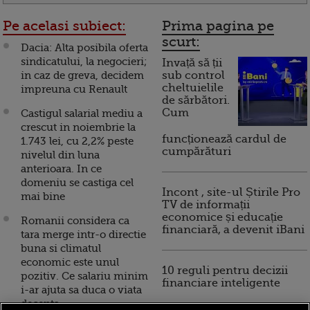
Pe acelasi subiect:
Prima pagina pe
scurt:
Dacia: Alta posibila oferta
sindicatului, la negocieri;
Invață să ții
in caz de greva, decidem
sub control
cheltuielile
impreuna cu Renault
de sărbători.
Cum
Castigul salarial mediu a
crescut in noiembrie la
funcționează cardul de
1.743 lei, cu 2,2% peste
cumpărături
nivelul din luna
anterioara. In ce
domeniu se castiga cel
Incont , site-ul Știrile Pro
mai bine
TV de informații
economice și educație
Romanii considera ca
financiară, a devenit iBani
tara merge intr-o directie
buna si climatul
economic este unul
10 reguli pentru decizii
pozitiv. Ce salariu minim
financiare inteligente
i-ar ajuta sa duca o viata
decenta