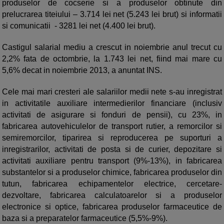
produselor de cocserie si a produselor obtinute din
prelucrarea titeiului – 3.714 lei net (5.243 lei brut) si informatii
si comunicatii - 3281 lei net (4.400 lei brut).
Castigul salarial mediu a crescut in noiembrie anul trecut cu
2,2% fata de octombrie, la 1.743 lei net, fiind mai mare cu
5,6% decat in noiembrie 2013, a anuntat INS.
Cele mai mari cresteri ale salariilor medii nete s-au inregistrat
in activitatile auxiliare intermedierilor financiare (inclusiv
activitati de asigurare si fonduri de pensii), cu 23%, in
fabricarea autovehiculelor de transport rutier, a remorcilor si
semiremorcilor, tiparirea si reproducerea pe suporturi a
inregistrarilor, activitati de posta si de curier, depozitare si
activitati auxiliare pentru transport (9%-13%), in fabricarea
substantelor si a produselor chimice, fabricarea produselor din
tutun, fabricarea echipamentelor electrice, cercetare-
dezvoltare, fabricarea calculatoarelor si a produselor
electronice si optice, fabricarea produselor farmaceutice de
baza si a preparatelor farmaceutice (5,5%-9%).