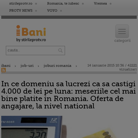
stirileprotv.ro
Romania, te iubesc
Vremea
PROTV NEWS
VOYO
ibani
job-uri
joburi romania
14 ianuarie 2015 10:36 / 42221
vizualizari
In ce domeniu sa lucrezi ca sa castigi
4.000 de lei pe luna: meseriile cel mai
bine platite in Romania. Oferta de
angajare, la nivel national