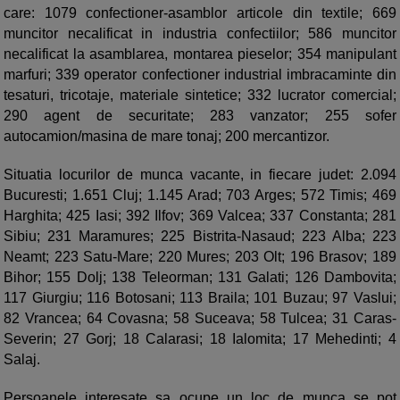
care: 1079 confectioner-asamblor articole din textile; 669
muncitor necalificat in industria confectiilor; 586 muncitor
necalificat la asamblarea, montarea pieselor; 354 manipulant
marfuri; 339 operator confectioner industrial imbracaminte din
tesaturi, tricotaje, materiale sintetice; 332 lucrator comercial;
290 agent de securitate; 283 vanzator; 255 sofer
autocamion/masina de mare tonaj; 200 mercantizor.
Situatia locurilor de munca vacante, in fiecare judet: 2.094
Bucuresti; 1.651 Cluj; 1.145 Arad; 703 Arges; 572 Timis; 469
Harghita; 425 Iasi; 392 Ilfov; 369 Valcea; 337 Constanta; 281
Sibiu; 231 Maramures; 225 Bistrita-Nasaud; 223 Alba; 223
Neamt; 223 Satu-Mare; 220 Mures; 203 Olt; 196 Brasov; 189
Bihor; 155 Dolj; 138 Teleorman; 131 Galati; 126 Dambovita;
117 Giurgiu; 116 Botosani; 113 Braila; 101 Buzau; 97 Vaslui;
82 Vrancea; 64 Covasna; 58 Suceava; 58 Tulcea; 31 Caras-
Severin; 27 Gorj; 18 Calarasi; 18 Ialomita; 17 Mehedinti; 4
Salaj.
Persoanele interesate sa ocupe un loc de munca se pot