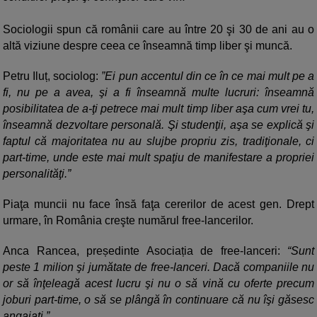
Sociologii spun că românii care au între 20 şi 30 de ani au o
altă viziune despre ceea ce înseamnă timp liber şi muncă.
Petru Iluț, sociolog:
”Ei pun accentul din ce în ce mai mult pe a
fi, nu pe a avea, şi a fi înseamnă multe lucruri: înseamnă
posibilitatea de a-ţi petrece mai mult timp liber aşa cum vrei tu,
înseamnă dezvoltare personală. Şi studenţii, aşa se explică şi
faptul că majoritatea nu au slujbe propriu zis, tradiţionale, ci
part-time, unde este mai mult spaţiu de manifestare a propriei
personalităţi.”
Piaţa muncii nu face însă faţa cererilor de acest gen. Drept
urmare, în România creşte numărul free-lancerilor.
Anca Rancea, președinte Asociația de free-lanceri:
“Sunt
peste 1 milion şi jumătate de free-lanceri. Dacă companiile nu
or să înţeleagă acest lucru şi nu o să vină cu oferte precum
joburi part-time, o să se plângă în continuare că nu îşi găsesc
angajaţi.”