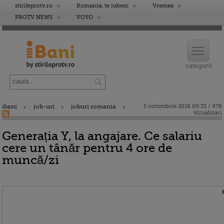
stirileprotv.ro
Romania, te iubesc
Vremea
PROTV NEWS
VOYO
ibani
job-uri
joburi romania
5 octombrie 2018 09:33 / 478
vizualizari
Generația Y, la angajare. Ce salariu
cere un tânăr pentru 4 ore de
muncă/zi