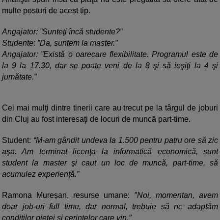
multe posturi de acest tip.
Angajator: ”Sunteţi încă studente?”
Studente: ”Da, suntem la master.”
Angajator: ”Există o oarecare flexibilitate. Programul este de
la 9 la 17.30, dar se poate veni de la 8 şi să ieşiţi la 4 şi
jumătate.”
Cei mai mulţi dintre tinerii care au trecut pe la târgul de joburi
din Cluj au fost interesaţi de locuri de muncă part-time.
Student:
“M-am gândit undeva la 1.500 pentru patru ore să zic
aşa. Am terminat licenţa la informatică economică, sunt
student la master şi caut un loc de muncă, part-time, să
acumulez experienţă.”
Ramona Mureșan, resurse umane:
″Noi, momentan, avem
doar job-uri full time, dar normal, trebuie să ne adaptăm
conditilor pieţei şi cerinţelor care vin.′′