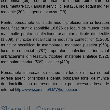
economist (39), sef departament marfuri alimentare si
nealimentare (35), analist servicii client (25), proiectant inginer
mecanic (20 ) si agent de vanzari (19).
Pentru persoanele cu studii medii, profesionale si lucratori
necalificati sunt disponibile 16.626 de locuri de munca, cele
mai multe pentru: confectioner-asamblor articole din textile
(1.609), muncitor necalificat in industria confectiilor (1.208),
muncitor necalificat la asamblarea, montarea pieselor (958),
lucrator comercial (787), operator confectioner industrial
imbracaminte din tesaturi, tricotaje, materiale sintetice (522),
manipulant marfuri (509) si casier (429).
Persoanele interesate sa ocupe un loc de munca se pot
adresa agentiilor teritoriale pentru ocuparea fortei de munca
de domiciliu sau de resedinta sau pot accesa adresa de
internet
http://www.semm.ro/LMV/home.seam
.
Share it!
Connect