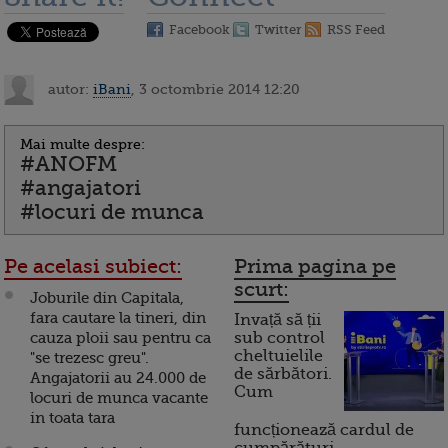
Facebook
Twitter
RSS Feed
autor:
iBani
, 3 octombrie 2014 12:20
Mai multe despre:
#ANOFM
#angajatori
#locuri de munca
Pe acelasi subiect:
Prima pagina pe
scurt:
Joburile din Capitala,
fara cautare la tineri, din
Invață să ții
cauza ploii sau pentru ca
sub control
cheltuielile
"se trezesc greu".
de sărbători.
Angajatorii au 24.000 de
Cum
locuri de munca vacante
in toata tara
funcționează cardul de