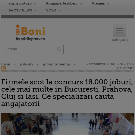
stirileprotv.ro
Romania, te iubesc
Vremea
PROTV NEWS
VOYO
ibani
job-uri
joburi romania
3 octombrie 2014 12:20 / 1776
vizualizari
Firmele scot la concurs 18.000 joburi,
cele mai multe in Bucuresti, Prahova,
Cluj si Iasi. Ce specializari cauta
angajatorii