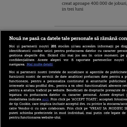
creat aproape 400.000 de joburi
in trei luni
Stirileprotv.ro
ilike-it.
Nouă ne pasă ca datele tale personale să rămână con
Noi și partenerii noștri
201
stocăm și/sau accesăm informații pe disp
identificatorii cookie unici pentru prelucrarea datelor cu caracter person
gestiona alegerile dvs. făcând clic mai jos sau în orice moment, pe 
confidențialitate. Aceste alegeri vor fi raportate partenerilor noștr
navigarea.
Mai multe detalii
Reacția MAE după ce o
româncă a fost arestată în
Noi si partenerii nostri (retelele de socializare si agentiile de publicita
Germania pentru spionaj în
furnizorii nostri de servicii de date analitice) prelucram date pentru a p
favoarea Rusiei
functioneze, pentru a personaliza continutul si anunturile publicitare
interesele si/sau profilul dvs., pentru a va oferi functionalitati aferente ret
Alerta West Nile: două
pentru a analiza traficul pe website. Beneficiati de drepturile prevazute de
persoane au murit, iar
legatura cu prelucrarea datelor cu caracter personal. Aceste drepturi 
numărul cazurilor a ajuns la
10. Măsurile de protecție
aici
modalitatea indicata
. Prin click pe “ACCEPT TOATE”, acceptati folosire
împotriva țânțarilor
de tip Cookie, care implica inclusiv acceptul dvs. cu privire la stocarea/acc
catre Vendor-ii cu care colaboram. Prin click pe “VREAU SA MODIFIC 
Ce le-a spus Donald Trump
puteti schimba preferintele in mod individual, mai putin cele legate de 
donatorilor despre
pentru functionarea website-ului.
succesorul său pentru
alegerile din 2028. Pe cine a
ales între Rubio și Vance