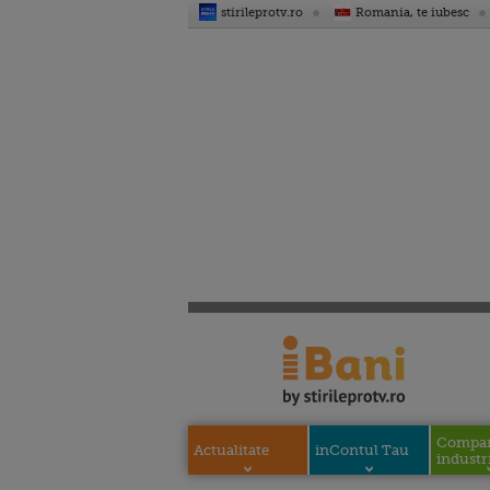
stirileprotv.ro
Romania, te iubesc
Compani
Actualitate
inContul Tau
industri