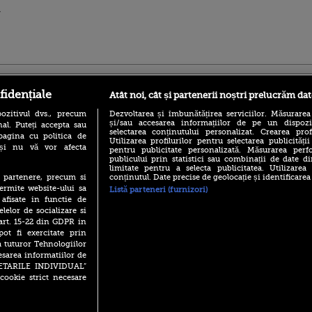
,
ro
foodstory.ro
Procinema.ro
fidențiale
Atât noi, cât și partenerii noștri prelucrăm dat
ozitivul dvs., precum
Dezvoltarea și îmbunătățirea serviciilor. Măsurarea
și/sau accesarea informațiilor de pe un dispoziti
al. Puteți accepta sau
selectarea conținutului personalizat. Crearea prof
pagina cu politica de
Utilizarea profilurilor pentru selectarea publicității
i și nu vă vor afecta
pentru publicitate personalizată. Măsurarea perfo
publicului prin statistici sau combinații de date di
limitate pentru a selecta publicitatea. Utilizarea
conținutul. Date precise de geolocație și identificarea
te partenere, precum si
(P) Descoperă Lumea
Emoții intense pe
ermite website-ului sa
Listă parteneri (furnizori)
Evenimentelor din România
Sebastian Stan! Iub
 afisate in functie de
cu Transilvania Events!
Annabelle, l-a făcu
elelor de socializare si
(P) Raku, gaming intens și o
 art. 15-22 din GDPR in
Din 14 septembrie
pauză binemeritată cu...
Popescu revine în 
pot fi exercitate prin
pizza Guseppe
principal la Pro T
a tuturor Tehnologiilor
(P) Poți folosi bonurile de
esarea informatiilor de
La 88 de ani și du
masă pentru a comanda
SETARILE INDIVIDUAL”
carieră fabuloasă î
mâncare acasă? Lista
cookie strict necesare
Anthony Hopkins 
aplicațiilor care le acceptă
lansează oficial î