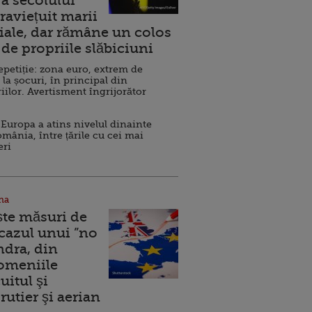
a secolului
raviețuit marii
ale, dar rămâne un colos
de propriile slăbiciuni
repetiție: zona euro, extrem de
 la șocuri, în principal din
iilor. Avertisment îngrijorător
Europa a atins nivelul dinainte
omânia, între țările cu cei mai
eri
na
ște măsuri de
 cazul unui ”no
ndra, din
Domeniile
uitul şi
rutier şi aerian