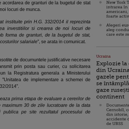
New York T
acordarea de granturi de la bugetul de stat
intrarea în
 noi locuri de munca.
americani,
foarte acti
t instituite prin H.G. 332/2014 il reprezinta
Alegeri eu
rea investitiilor si crearea de noi locuri de
aleg condu
care este m
 forma de granturi, de la bugetul de stat,
costurilor salariale
”, se arata in comunicat.
Ucraina
insotite de documuntele justificative necesare
Explozie la
nsmit prin posta sau curier, cu solicitarea
din Ucraina
un la Registratura generala a Ministerului
gazele pent
ic ”Unitatea de implementare a schemei de
se întâmplă 
 332/2014”.
gaze ruseșt
continent
izeaza prima etapa de evaluare a cererilor de
e maximum 30 de zile lucratoare de la data
Documente d
Cernobîl, c
i publica pe site rezultatul procesului de
din istorie,
accidente 
de URSS