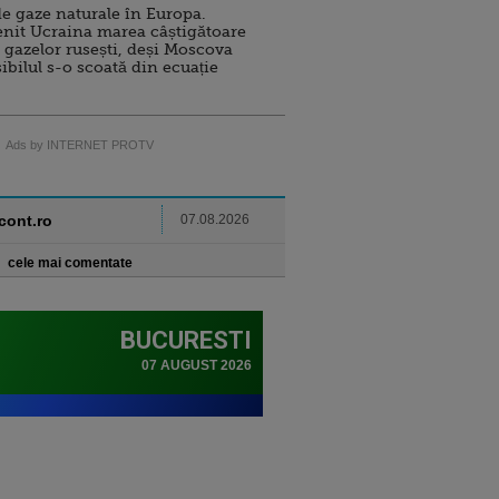
e gaze naturale în Europa.
nit Ucraina marea câștigătoare
 gazelor rusești, deși Moscova
sibilul s-o scoată din ecuație
Ads by INTERNET PROTV
ncont.ro
07.08.2026
cele mai comentate