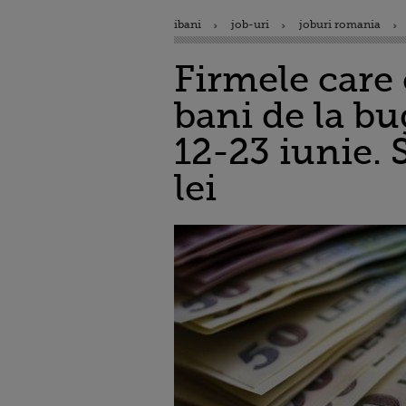
ibani
job-uri
joburi romania
Firmele care
bani de la bu
12-23 iunie. 
lei