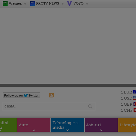
Vremea
PROTV NEWS
VOYO
1 EUR
1 USD
1 GBP
1 CHF
i si
Tehnologie si
Auto
Job-uri
Lifestyl
i
media