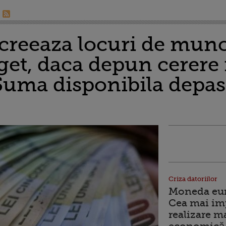
 creeaza locuri de munc
get, daca depun cerere
Suma disponibila depas
Criza datoriilor
Moneda euro
Cea mai im
realizare m