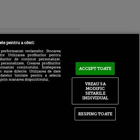
Sport.ro
ele pentru a oferi:
 performanței reclamelor. Stocarea
v. Utilizarea profilurilor pentru
ilurilor de conținut personalizat.
 personalizate. Crearea profilurilor
rmanței conținutului. Înțelegerea
ACCEPT TOATE
n surse diferite. Utilizarea de date
 datelor limitate pentru a selecta
 prin scanarea dispozitivului.
Atmosferă din altă lume la
ntru
VREAU SA
prezentarea lui Mohamed
ita lui,
MODIFIC
Salah la Trabzonspor pe
t tată!
SETARILE
Papara Park
INDIVIDUAL
, Adela
A plecat de la Manchester
rol
City pentru 50.000.000€ și a
V
semnat cu alt club din
RESPING TOATE
Premier League!
pă o
n film, Sir
După 15 ani la Fiorentina,
se
fratele lui Matteo Duțu de la
n muzică
Dinamo a semnat și el în
România!