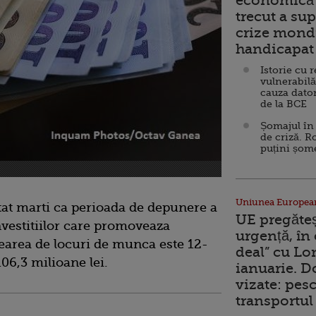
economică 
trecut a sup
crize mondi
handicapat 
Istorie cu 
vulnerabilă
cauza dator
de la BCE
Șomajul în 
de criză. R
puțini șom
Uniunea Europea
tat marti ca perioada de depunere a
UE pregăte
nvestitiilor care promoveaza
urgență, în
rearea de locuri de munca este 12-
deal” cu Lo
06,3 milioane lei.
ianuarie. 
vizate: pesc
transportul 