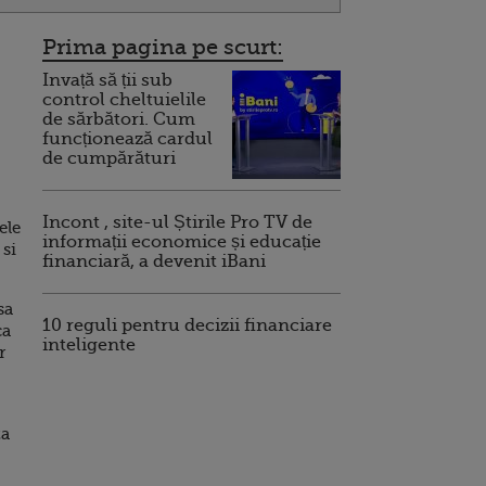
Prima pagina pe scurt:
Invață să ții sub
control cheltuielile
de sărbători. Cum
funcționează cardul
de cumpărături
Incont , site-ul Știrile Pro TV de
ele
informații economice și educație
 si
financiară, a devenit iBani
sa
10 reguli pentru decizii financiare
ca
inteligente
r
za