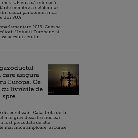
imes: UE vrea să interzică
 țările membre a cetăţenilor
 din cauza pandemiei încă
ve din SUA
roparlamentare 2019: Cum se
cătorii Uniunii Europene și
iza acestui scrutin
 gazoductul
 care asigura
ru Europa. Ce
cu livrările de
i spre
esecretizate: Catastrofa de la
el mai grav dezastru nuclear
 a fost precedată de alte
de mai mică amploare, ascunse