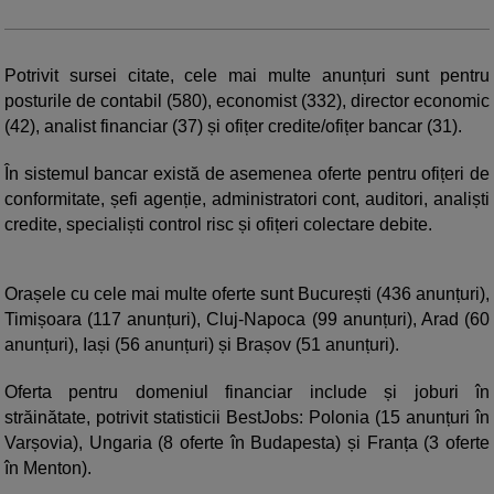
Potrivit sursei citate, cele mai multe anunțuri sunt pentru
posturile de contabil (580), economist (332), director economic
(42), analist financiar (37) și ofițer credite/ofițer bancar (31).
În sistemul bancar există de asemenea oferte pentru ofițeri de
conformitate, șefi agenție, administratori cont, auditori, analiști
credite, specialiști control risc și ofițeri colectare debite.
Orașele cu cele mai multe oferte sunt București (436 anunțuri),
Timișoara (117 anunțuri), Cluj-Napoca (99 anunțuri), Arad (60
anunțuri), Iași (56 anunțuri) și Brașov (51 anunțuri).
Oferta pentru domeniul financiar include și joburi în
străinătate, potrivit statisticii BestJobs: Polonia (15 anunțuri în
Varșovia), Ungaria (8 oferte în Budapesta) și Franța (3 oferte
în Menton).