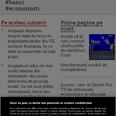
#banci
#economisti
Pe acelasi subiect:
Prima pagina pe
scurt:
Angajații depășesc
timpul legal de lucru în
Invață să ții
majoritatea țărilor din UE,
sub control
cheltuielile
inclusiv România. În ce
de sărbători.
state se muncește cel mai
Cum
puțin
funcționează cardul de
Angajatorii aduc tot mai
cumpărături
mulți salariați din
străinătate, din cauza
deficitului de pe piața
Incont , site-ul Știrile Pro
locală. Cu cât sunt plătiți
TV de informații
vietnamezii, turcii sau
economice și educație
chinezii în România
financiară, a devenit iBani
Nouă ne pasă ca datele tale personale să rămână confidențiale
Salariul mediu net a
Noi și partenerii noștri
201
stocăm și/sau accesăm informații pe dispozitivul dvs., precum identificatorii
crescut la 2.464 de lei, în
cookie unici pentru prelucrarea datelor cu caracter personal. Puteți accepta sau gestiona alegerile dvs.
10 reguli pentru decizii
făcând clic mai jos sau în orice moment, pe pagina cu politica de confidențialitate. Aceste alegeri vor fi