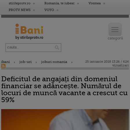
stirileprotv.ro
Romania, te iubesc
Vremea
PROTV NEWS
VOYO
ibani
job-uri
joburi romania
25 ianuarie 2018 13:26 / 624
vizualizari
Deficitul de angajați din domeniul
financiar se adâncește. Numărul de
locuri de muncă vacante a crescut cu
59%