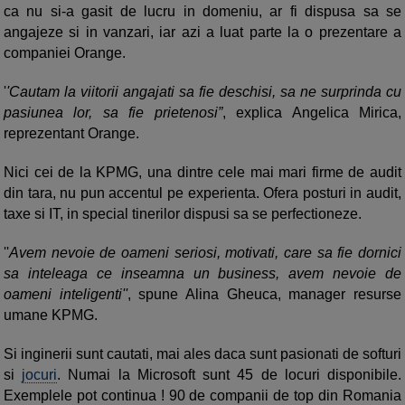
ca nu si-a gasit de lucru in domeniu, ar fi dispusa sa se
angajeze si in vanzari, iar azi a luat parte la o prezentare a
companiei Orange.
'
'Cautam la viitorii angajati sa fie deschisi, sa ne surprinda cu
pasiunea lor, sa fie prietenosi”
, explica Angelica Mirica,
reprezentant Orange.
Nici cei de la KPMG, una dintre cele mai mari firme de audit
din tara, nu pun accentul pe experienta. Ofera posturi in audit,
taxe si IT, in special tinerilor dispusi sa se perfectioneze.
''
Avem nevoie de oameni seriosi, motivati, care sa fie dornici
sa inteleaga ce inseamna un business, avem nevoie de
oameni inteligenti''
, spune Alina Gheuca, manager resurse
umane KPMG.
Si inginerii sunt cautati, mai ales daca sunt pasionati de softuri
si
jocuri
. Numai la Microsoft sunt 45 de locuri disponibile.
Exemplele pot continua ! 90 de companii de top din Romania