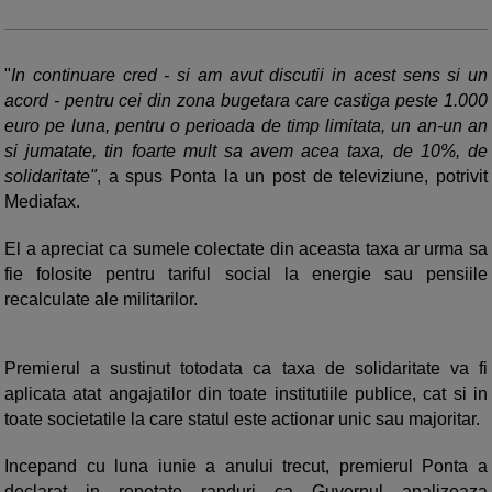
"
In continuare cred - si am avut discutii in acest sens si un
acord - pentru cei din zona bugetara care castiga peste 1.000
euro pe luna, pentru o perioada de timp limitata, un an-un an
si jumatate, tin foarte mult sa avem acea taxa, de 10%, de
solidaritate"
, a spus Ponta la un post de televiziune, potrivit
Mediafax.
El a apreciat ca sumele colectate din aceasta taxa ar urma sa
fie folosite pentru tariful social la energie sau pensiile
recalculate ale militarilor.
Premierul a sustinut totodata ca taxa de solidaritate va fi
aplicata atat angajatilor din toate institutiile publice, cat si in
toate societatile la care statul este actionar unic sau majoritar.
Incepand cu luna iunie a anului trecut, premierul Ponta a
declarat in repetate randuri ca Guvernul analizeaza