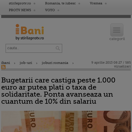
stirileprotv.ro
Romania, te iubesc
Vremea
PROTV NEWS
VOYO
ibani
job-uri
joburi romania
9 aprilie 2013 08:27 / 585
vizualizari
Bugetarii care castiga peste 1.000
euro ar putea plati o taxa de
solidaritate. Ponta avanseaza un
cuantum de 10% din salariu