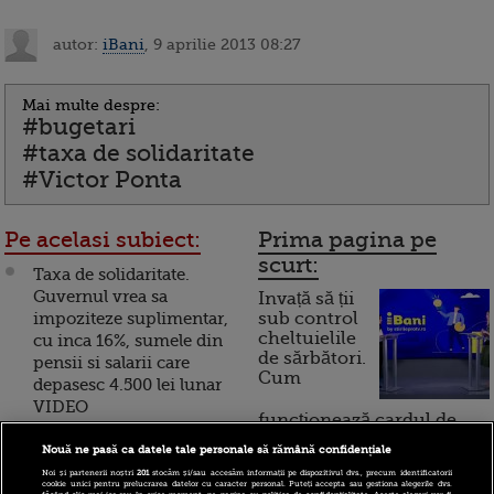
autor:
iBani
, 9 aprilie 2013 08:27
Mai multe despre:
#bugetari
#taxa de solidaritate
#Victor Ponta
Pe acelasi subiect:
Prima pagina pe
scurt:
Taxa de solidaritate.
Guvernul vrea sa
Invață să ții
impoziteze suplimentar,
sub control
cheltuielile
cu inca 16%, sumele din
de sărbători.
pensii si salarii care
Cum
depasesc 4.500 lei lunar
VIDEO
funcționează cardul de
cumpărături
Premierul Ponta vrea
Nouă ne pasă ca datele tale personale să rămână confidențiale
taxa de solidaritate
Noi și partenerii noștri
201
stocăm și/sau accesăm informații pe dispozitivul dvs., precum identificatorii
cookie unici pentru prelucrarea datelor cu caracter personal. Puteți accepta sau gestiona alegerile dvs.
pentru bugetarii cu