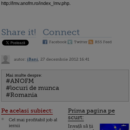
http://lmv.anofm.ro/index_lmv.php.
Share it!
Connect
Facebook
Twitter
RSS Feed
autor:
iBani
, 27 decembrie 2012 16:41
Mai multe despre:
#ANOFM
#locuri de munca
#Romania
Pe acelasi subiect:
Prima pagina pe
scurt:
Cel mai profitabil job al
iernii
Invață să ții