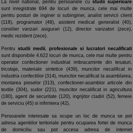
La nivel national, pentru persoanele cu
studii superioare
sunt inregistrate 694 de locuri de munca, cele mai multe
pentru posturi de inginer si subinginer, analist servicii client
(118), programator (48), asistent medical generalist (40),
consilier vanzari asigurari (12), director vanzatori (zece),
medic rezident (zece).
Pentru
studii medii
,
profesionale si lucratori necalificati
sunt disponibile 4.622 locuri de munca, cele mai multe pentru
operator confectioner industrial imbracaminte din tesaturi,
tricotaje, materiale sintetice (439), muncitor necalificat in
industria confectiilor (314), muncitor necalificat la asamblarea,
montarea pieselor (313), confectioner-asamblor articole din
textile (304), sudor (221), muncitor necalificat in agricultura
(180), agent de securitate (120), ingrijitor cladiri (52), femeie
de serviciu (45) si infirmiera (42).
Persoanele interesate sa ocupe un loc de munca se pot
adresa agentiilor teritoriale pentru ocuparea fortei de munca
de domiciliu sau pot accesa adresa de internet