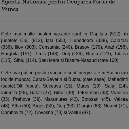
Agentia Nationala pentru Ocuparea Fortei de
Munca.
Cele mai multe posturi vacante sunt in Capitala (512), in
judetele Cluj (812), Iasi (500), Hunedoara (338), Calarasi
(336), Ilfov (303), Constanta (249), Brasov (179), Arad (156),
Harghita (151), Timis (148), Dolj (136), Braila (123), Tulcea
(115), Sibiu (114), Satu Mare si Bistrita-Nasaud (cate 100).
Cele mai putine posturi vacante sunt inregistrate in Bacau (un
loc de munca), Caras-Severin si Buzau (cate sase), Mehedinti
(sapte),Olt (noua), Suceava (15), Mures (19), Salaj (24),
Ialomita (26), Galati (27), Bihor (30), Teleorman (33), Vrancea
(33), Prahova (39), Maramures (40), Botosani (45), Valcea
(48), Alba (50), Arges (52), Gorj (53), Giurgiu (63), Neamt (71),
Dambovita (72), Covasna (78) si Vaslui (97).