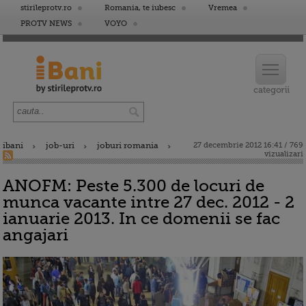
stirileprotv.ro
Romania, te iubesc
Vremea
PROTV NEWS
VOYO
ibani
job-uri
joburi romania
27 decembrie 2012 16:41 / 769
vizualizari
ANOFM: Peste 5.300 de locuri de
munca vacante intre 27 dec. 2012 - 2
ianuarie 2013. In ce domenii se fac
angajari